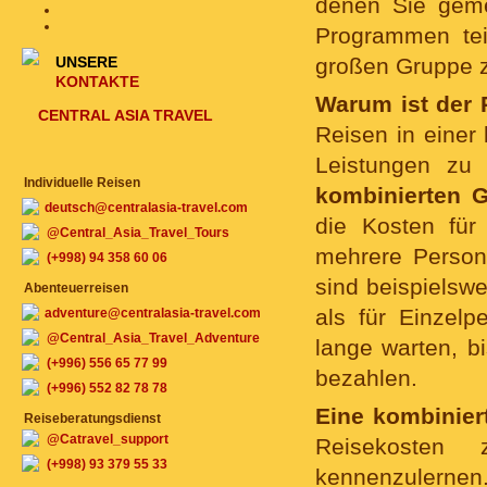
denen Sie geme
Programmen tei
UNSERE
großen Gruppe z
KONTAKTE
Warum ist der 
CENTRAL ASIA TRAVEL
Reisen in einer
Leistungen zu 
Individuelle Reisen
kombinierten G
deutsch@centralasia-travel.com
die Kosten für
@Central_Asia_Travel_Tours
mehrere Persone
(+998) 94 358 60 06
sind beispielsw
Abenteuerreisen
als für Einzel
adventure@centralasia-travel.com
@Central_Asia_Travel_Adventure
lange warten, bi
(+996) 556 65 77 99
bezahlen.
(+996) 552 82 78 78
Eine kombinier
Reiseberatungsdienst
@Catravel_support
Reisekosten
(+998) 93 379 55 33
kennenzulernen