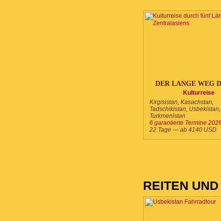
DER LANGE WEG 
DIE 5 STANS
Kulturreise
***
Kirgisistan, Kasachstan,
Tadschikistan, Usbekistan,
Turkmenistan
6 garantierte Termine 202
22 Tage — ab
4140
USD
REITEN UND