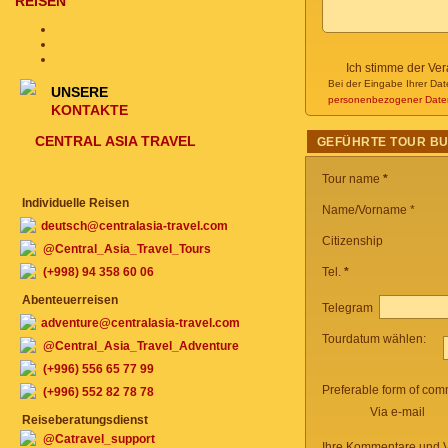
REISEN
Ich stimme der Ve
Bei der Eingabe Ihrer Dat
UNSERE
personenbezogener Date
KONTAKTE
CENTRAL ASIA TRAVEL
GEFÜHRTE TOUR B
Tour name
*
Individuelle Reisen
Name/Vorname *
deutsch@centralasia-travel.com
Citizenship
@Central_Asia_Travel_Tours
(+998) 94 358 60 06
Tel.
*
Abenteuerreisen
Telegram
adventure@centralasia-travel.com
Tourdatum wählen:
@Central_Asia_Travel_Adventure
(+996) 556 65 77 99
Preferable form of com
(+996) 552 82 78 78
Via e-mail
Reiseberatungsdienst
@Catravel_support
Ihre Kommentare und V