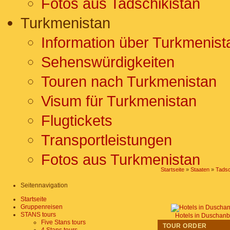
Fotos aus Tadschikistan
Turkmenistan
Information über Turkmenist
Sehenswürdigkeiten
Touren nach Turkmenistan
Visum für Turkmenistan
Flugtickets
Transportleistungen
Fotos aus Turkmenistan
Startseite
»
Staaten
»
Tadsc
Seitennavigation
Startseite
Gruppenreisen
STANS tours
Hotels in Duschan
Five Stans tours
TOUR ORDER