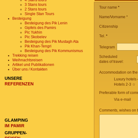
4 Stans tours
3 Stans tours
Tour name
*
2 Stans tours
Single Stan Tours
Name/Vorname *
Besteigung
Besteigung des Pik Lenin
Citizenship
Gipfels des Pamirs
Pic Yukhin
Tel.
*
Pic Skobelev
Besteigung des Pik Mustagh Ata
Pik Khan-Tengri
Telegram
Besteigung des Pik Kommunismus
Trekking reisen
Scheduled
Weihnachtsreisen
dates of travel:
Artikel und Publikationen
Über uns / Kontakten
Accommodation on the 
UNSERE
Luxury hotels
REFERENZEN
Hotels 2-3 ☆
Preferable form of com
Via e-mail
Comments, wishes on t
GLAMPING
IM PAMIR
GRUPPEN-