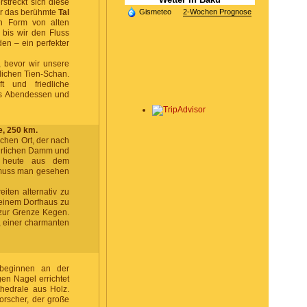
rstreckt sich diese
ir das berühmte
Tal
Gismeteo
2-Wochen Prognose
n Form von alten
 bis wir den Fluss
en – ein perfekter
, bevor wir unsere
lichen Tien-Schan.
t und friedliche
es Abendessen und
e, 250 km.
schen Ort, der nach
türlichen Damm und
h heute aus dem
 muss man gesehen
ten alternativ zu
 einem Dorfhaus zu
 zur Grenze Kegen.
, einer charmanten
 beginnen an der
en Nagel errichtet
thedrale aus Holz.
orscher, der große