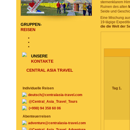
sternenklarem Him
Ruinen des alten
Seide und Geschich
Eine Mischung aus
19-tägige Expediti
GRUPPEN-
die die Welt der 
REISEN
UNSERE
KONTAKTE
CENTRAL ASIA TRAVEL
Individuelle Reisen
Tag 1.
deutsch@centralasia-travel.com
@Central_Asia_Travel_Tours
(+998) 94 358 60 06
Abenteuerreisen
adventure@centralasia-travel.com
@Central_Asia_Travel_Adventure