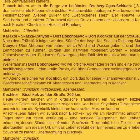
Teile Zentralasiens kartierte.
Danach fahren wir in die Berge zur berühmten
Dschety-Ogus-Schlucht
(„Si
dramatische rote Klippen über dichten Fichtenwäldern aufragen. Hier bewundern
Felsformationen „Sieben Bullen“ und „Gebrochenes Herz“. Der lebhafte K
Sandstein und dunklem Grün macht diesen Ort zu einem der schönsten in Kir
nach Karakol, Check-in im Hotel und Erholung.
Mahlzeiten:
frühstück.
Karakol – Skazka-Canyon – Dorf Bokonbaevo – Dorf Kochkor auf der Straße,
Nach dem Frühstück folgen wir dem Südufer des Issyk-Kul-Sees in Richtung
Sk
Canyon
. Über Millionen von Jahren durch Wind und Wasser geformt, sind di
Lehmböden zu Türmen, Burgen und Kämmen modelliert worden – einige
Chinesische Mauer. Ein kurzer Spaziergang hier fühlt sich an, als würde man i
eintreten.
Weiterfahrt ins
Dorf Bokonbaevo
, wo wir örtliche Adlerjäger treffen und eine trad
Vorführung
sehen – eine uralte Praxis, die über Generationen weitergegeben 
unterwegs.
Am Abend erreichen wir
Kochkor
, ein Dorf, das für seine Filzhandwerkskunst 
Gastfreundschaft bekannt ist. Abendessen und Übernachtung in Kochkor.
Mahlzeiten:
frühstück, mittagessen, abendessen.
Kochkor – Bischkek auf der Straße, 200 km.
Heute Morgen tauchen wir in kirgisische Traditionen ein mit einem
Filzh
Kochkor. Geschickte Handwerker zeigen uns, wie bunte Shyrdaks (Filzteppiche)
und wir lernen die Symbolik hinter ihren kunstvollen Mustern kennen.
Anschließend fahren wir zurück nach Bischkek, wo wir am Nachmittag ankom
Tages steht zur freien Verfügung – eine perfekte Gelegenheit, den lebha
erkunden, dessen Stände mit duftenden Gewürzen, Trockenfrüchten, Textilien 
überquellen. Ein idealer Ort, um das Lebensgefühl der Einheimischen zu erleben
Souvenir zu kaufen. Übernachtung in Bischkek.
Mahlzeiten:
frühstück.