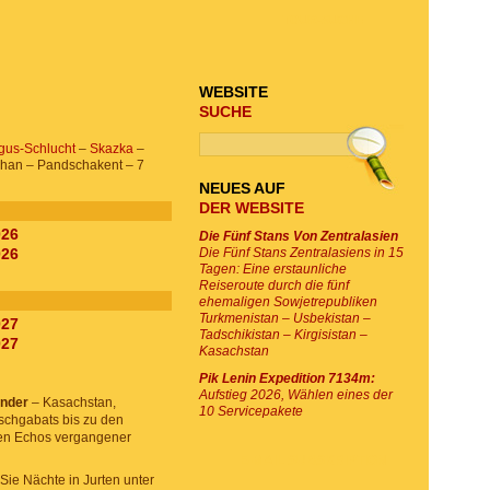
TOUR-SUCHE
WEBSITE
SUCHE
gus-Schlucht
–
Skazka
–
han – Pandschakent – 7
NEUES AUF
DER WEBSITE
026
Die Fünf Stans Von Zentralasien
026
Die Fünf Stans Zentralasiens in 15
Tagen: Eine erstaunliche
Reiseroute durch die fünf
ehemaligen Sowjetrepubliken
Turkmenistan – Usbekistan –
027
Tadschikistan – Kirgisistan –
027
Kasachstan
Pik Lenin Expedition 7134m:
Aufstieg 2026, Wählen eines der
änder
– Kasachstan,
10 Servicepakete
Aschgabats bis zu den
gen Echos vergangener
E-MAIL SUBSKRIPTION
Sie Nächte in Jurten unter