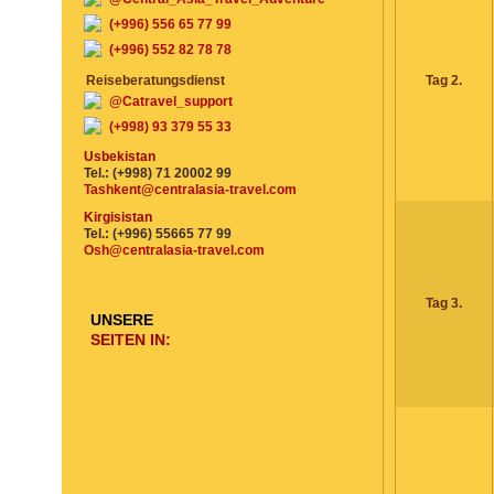
(+996) 556 65 77 99
(+996) 552 82 78 78
Reiseberatungsdienst
Tag 2.
@Catravel_support
(+998) 93 379 55 33
Usbekistan
Tel.: (+998) 71 20002 99
Tashkent@centralasia-travel.com
Kirgisistan
Tel.: (+996) 55665 77 99
Osh@centralasia-travel.com
Tag 3.
UNSERE
SEITEN IN: