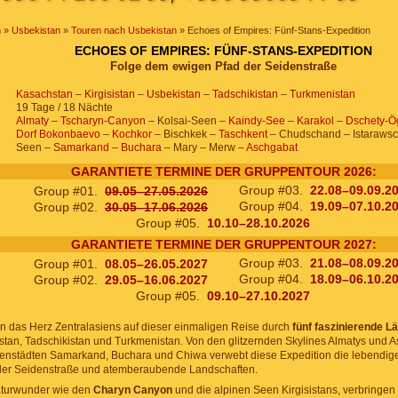
n
»
Usbekistan
»
Touren nach Usbekistan
» Echoes of Empires: Fünf-Stans-Expedition
ECHOES OF EMPIRES: FÜNF-STANS-EXPEDITION
Folge dem ewigen Pfad der Seidenstraße
Kasachstan
–
Kirgisistan
–
Usbekistan
–
Tadschikistan
–
Turkmenistan
19 Tage / 18 Nächte
Almaty
–
Tscharyn-Canyon
– Kolsai-Seen –
Kaindy-See
–
Karakol
–
Dschety-Ö
Dorf Bokonbaevo
–
Kochkor
– Bischkek –
Taschkent
– Chudschand – Istarawsc
Seen –
Samarkand
–
Buchara
– Mary – Merw –
Aschgabat
GARANTIETE TERMINE DER GRUPPENTOUR 2026:
Group #03.
22.08–09.09.2
Group #01.
09.05–27.05.2026
Group #04.
19.09–07.10.2
Group #02.
30.05–17.06.2026
Group #05.
10.10–28.10.2026
GARANTIETE TERMINE DER GRUPPENTOUR 2027:
Group #03.
21.08–08.09.2
Group #01.
08.05–26.05.2027
Group #04.
18.09–06.10.2
Group #02.
29.05–16.06.2027
Group #05.
09.10–27.10.2027
in das Herz Zentralasiens auf dieser einmaligen Reise durch
fünf faszinierende L
istan, Tadschikistan und Turkmenistan. Von den glitzernden Skylines Almatys und 
enstädten Samarkand, Buchara und Chiwa verwebt diese Expedition die lebendi
der Seidenstraße und atemberaubende Landschaften.
turwunder wie den
Charyn Canyon
und die alpinen Seen Kirgisistans, verbringen 