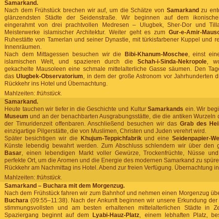
Samarkand.
Nach dem Frühstück brechen wir auf, um die Schätze von
Samarkand
zu ent
glänzendsten Städte der Seidenstraße. Wir beginnen auf dem ikonisc
eingerahmt von drei prachtvollen Medresen – Ulugbek, Sher-Dor und Tilla
Meisterwerke islamischer Architektur. Weiter geht es zum
Gur-e-Amir-Maus
Ruhestätte von Tamerlan und seiner Dynastie, mit türkisfarbener Kuppel und 
Innenräumen.
Nach dem Mittagessen besuchen wir die
Bibi-Khanum-Moschee
, einst ei
islamischen Welt, und spazieren durch die
Schah-i-Sinda-Nekropole
, w
gekachelte Mausoleen eine schmale mittelalterliche Gasse säumen. Den Tage
das
Ulugbek-Observatorium
, in dem der große Astronom vor Jahrhunderten die
Rückkehr ins Hotel und Übernachtung.
Mahlzeiten:
frühstück.
Samarkand.
Heute tauchen wir tiefer in die Geschichte und Kultur
Samarkands
ein. Wir beg
Museum
und an der benachbarten Ausgrabungsstätte, die die antiken Wurzeln d
der Timuridenzeit offenbaren. Anschließend besuchen wir das
Grab des Hei
einzigartige Pilgerstätte, die von Muslimen, Christen und Juden verehrt wird.
Später besichtigen wir die
Khujum-Teppichfabrik
und eine
Seidenpapier-We
Künste lebendig bewahrt werden. Zum Abschluss schlendern wir über den 
Basar
, einen lebendigen Markt voller Gewürze, Trockenfrüchte, Nüsse u
perfekte Ort, um die Aromen und die Energie des modernen Samarkand zu spüre
Rückkehr am Nachmittag ins Hotel. Abend zur freien Verfügung. Übernachtung i
Mahlzeiten:
frühstück.
Samarkand – Buchara mit dem Morgenzug.
Nach dem Frühstück fahren wir zum Bahnhof und nehmen einen Morgenzug übe
Buchara
(09:55–11:38). Nach der Ankunft beginnen wir unsere Erkundung der A
stimmungsvollsten und am besten erhaltenen mittelalterlichen Städte in Ze
Spaziergang beginnt auf dem
Lyabi-Hauz-Platz
, einem lebhaften Platz, be