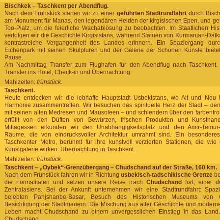
Bischkek – Taschkent per Abendflug.
Nach dem Frühstück starten wir zu einer
geführten Stadtrundfahrt
durch Bisch
am Monument für Manas, den legendären Helden der kirgisischen Epen, und g
Too-Platz, um die feierliche Wachablösung zu beobachten. Im Staatlichen H
verfolgen wir die Geschichte Kirgisistans, während Statuen von Kurmanjan-Datk
kontrastreiche Vergangenheit des Landes erinnern. Ein Spaziergang dur
Eichenpark mit seinen Skulpturen und der Galerie der Schönen Künste biet
Pause.
Am Nachmittag Transfer zum Flughafen für den Abendflug nach Taschkent.
Transfer ins Hotel, Check-in und Übernachtung.
Mahlzeiten:
frühstück.
Taschkent.
Heute entdecken wir die lebhafte Hauptstadt Usbekistans, wo Alt und Neu 
Harmonie zusammentreffen. Wir besuchen das spirituelle Herz der Stadt – de
mit seinen alten Medresen und Mausoleen – und schlendern über den farbenfr
erfüllt von den Düften von Gewürzen, frischen Produkten und Kunstha
Mittagessen erkunden wir den Unabhängigkeitsplatz und den Amir-Temur-
Räume, die von eindrucksvoller Architektur umrahmt sind. Ein besonderes 
Taschkenter Metro, berühmt für ihre kunstvoll verzierten Stationen, die wie 
Kunstgalerie wirken. Übernachtung in Taschkent.
Mahlzeiten:
frühstück.
Taschkent – „Oybek“-Grenzübergang – Chudschand auf der Straße, 160 km.
Nach dem Frühstück fahren wir in Richtung
usbekisch-tadschikische Grenze
be
die Formalitäten und setzen unsere Reise nach
Chudschand
fort, einer d
Zentralasiens. Bei der Ankunft unternehmen wir eine Stadtrundfahrt: Spa
belebten Panjshanbe-Basar, Besuch des Historischen Museums von
Besichtigung der Stadtmauern. Die Mischung aus alter Geschichte und moder
Leben macht Chudschand zu einem unvergesslichen Einstieg in das Land.
Chudschand.