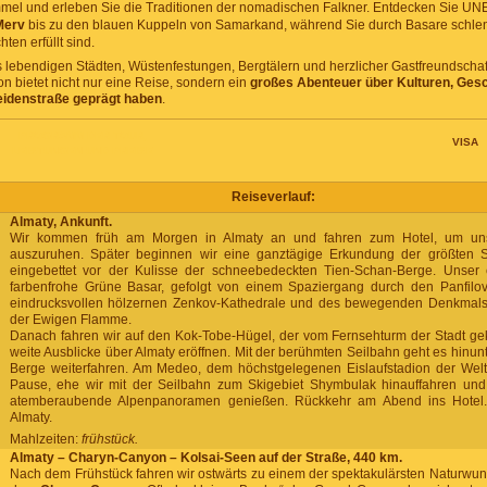
mel und erleben Sie die Traditionen der nomadischen Falkner. Entdecken Sie U
Merv
bis zu den blauen Kuppeln von Samarkand, während Sie durch Basare schle
ten erfüllt sind.
 lebendigen Städten, Wüstenfestungen, Bergtälern und herzlicher Gastfreundschaf
on bietet nicht nur eine Reise, sondern ein
großes Abenteuer über Kulturen, Gesc
Seidenstraße geprägt haben
.
PROGRAMM DER TOUR,
VISA
LEISTUNGEN UND PREISE
Reiseverlauf:
Almaty, Ankunft.
Wir kommen früh am Morgen in Almaty an und fahren zum Hotel, um u
auszuruhen. Später beginnen wir eine ganztägige Erkundung der größten S
eingebettet vor der Kulisse der schneebedeckten Tien-Schan-Berge. Unser e
farbenfrohe Grüne Basar, gefolgt von einem Spaziergang durch den Panfilov
eindrucksvollen hölzernen Zenkov-Kathedrale und des bewegenden Denkma
der Ewigen Flamme.
Danach fahren wir auf den Kok-Tobe-Hügel, der vom Fernsehturm der Stadt gek
weite Ausblicke über Almaty eröffnen. Mit der berühmten Seilbahn geht es hinunte
Berge weiterfahren. Am Medeo, dem höchstgelegenen Eislaufstadion der Welt
Pause, ehe wir mit der Seilbahn zum Skigebiet Shymbulak hinauffahren und
atemberaubende Alpenpanoramen genießen. Rückkehr am Abend ins Hotel.
Almaty.
Mahlzeiten:
frühstück.
Almaty – Charyn-Canyon – Kolsai-Seen auf der Straße, 440 km.
Nach dem Frühstück fahren wir ostwärts zu einem der spektakulärsten Naturwu