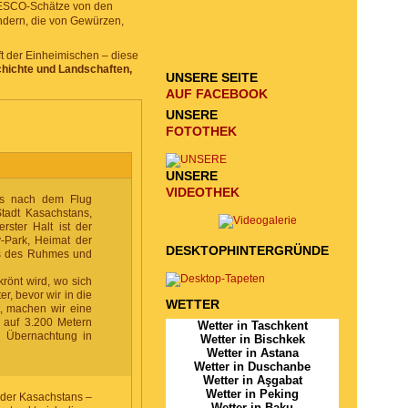
NESCO-Schätze von den
ANFRAGE
ndern, die von Gewürzen,
ZU SCHICKEN
t der Einheimischen – diese
hichte und Landschaften,
UNSERE SEITE
AUF FACEBOOK
UNSERE
FOTOTHEK
UNSERE
VIDEOTHEK
ns nach dem Flug
tadt Kasachstans,
rster Halt ist der
-Park, Heimat der
DESKTOPHINTERGRÜNDE
ls des Ruhmes und
rönt wird, wo sich
r, bevor wir in die
WETTER
, machen wir eine
 auf 3.200 Metern
Wetter in Taschkent
 Übernachtung in
Wetter in Bischkek
Wetter in Astana
Wetter in Duschanbe
Wetter in Aşgabat
Wetter in Peking
nder Kasachstans –
Wetter in Baku