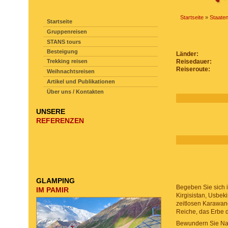
SEITENNAVIGATION
Startseite
»
Staate
Startseite
Gruppenreisen
STANS tours
Besteigung
Länder:
Trekking reisen
Reisedauer:
Reiseroute:
Weihnachtsreisen
Artikel und Publikationen
Über uns / Kontakten
UNSERE
REFERENZEN
GLAMPING
Begeben Sie sich 
IM PAMIR
Kirgisistan, Usbek
zeitlosen Karawan
Reiche, das Erbe 
Bewundern Sie Na