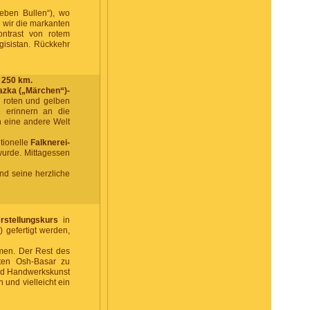
eben Bullen“), wo
 wir die markanten
ontrast von rotem
gisistan. Rückkehr
 250 km.
azka („Märchen“)-
e roten und gelben
 erinnern an die
n eine andere Welt
itionelle
Falknerei-
wurde. Mittagessen
und seine herzliche
erstellungskurs
in
 gefertigt werden,
men. Der Rest des
ften Osh-Basar zu
und Handwerkskunst
 und vielleicht ein