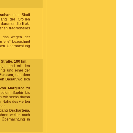
wschan
, einer Stadt
tlang der Großen
, darunter die
Kuk-
nen traditionelles
, das wegen der
asiens
“ bezeichnet
ssen. Übernachtung
Straße, 180 km.
ginnend mit den
hte und einer der
-Museum
, das dem
len Basar
, wo sich
von Marguzor
zu
tiefem Saphir bis
n wir sechs davon
er Nähe des vierten
men.
gang Dschartepa
.
ahren weiter nach
. Übernachtung in