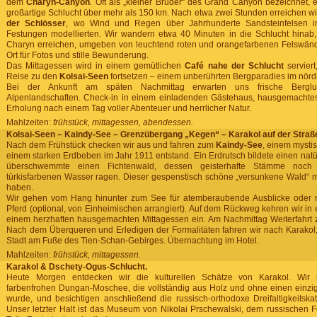
dem
Charyn-Canyon
. Oft als „kleiner Bruder“ des Grand Canyon bezeichnet, e
großartige Schlucht über mehr als 150 km. Nach etwa zwei Stunden erreichen w
der Schlösser
, wo Wind und Regen über Jahrhunderte Sandsteinfelsen i
Festungen modellierten. Wir wandern etwa 40 Minuten in die Schlucht hinab,
Charyn erreichen, umgeben von leuchtend roten und orangefarbenen Felswänd
Ort für Fotos und stille Bewunderung.
Das Mittagessen wird in einem gemütlichen
Café nahe der Schlucht
serviert
Reise zu den
Kolsai-Seen
fortsetzen – einem unberührten Bergparadies im nörd
Bei der Ankunft am späten Nachmittag erwarten uns frische Bergluf
Alpenlandschaften. Check-in in einem einladenden Gästehaus, hausgemacht
Erholung nach einem Tag voller Abenteuer und herrlicher Natur.
Mahlzeiten:
frühstück, mittagessen, abendessen.
Kolsai-Seen – Kaindy-See – Grenzübergang „Kegen“ – Karakol auf der Straß
Nach dem Frühstück checken wir aus und fahren zum
Kaindy-See
, einem mysti
einem starken Erdbeben im Jahr 1911 entstand. Ein Erdrutsch bildete einen na
überschwemmte einen Fichtenwald, dessen geisterhafte Stämme noc
türkisfarbenen Wasser ragen. Dieser gespenstisch schöne „versunkene Wald“
haben.
Wir gehen vom Hang hinunter zum See für atemberaubende Ausblicke oder rei
Pferd (optional, von Einheimischen arrangiert). Auf dem Rückweg kehren wir in
einem herzhaften hausgemachten Mittagessen ein. Am Nachmittag Weiterfahrt
Nach dem Überqueren und Erledigen der Formalitäten fahren wir nach Karakol
Stadt am Fuße des Tien-Schan-Gebirges. Übernachtung im Hotel.
Mahlzeiten:
frühstück, mittagessen.
Karakol & Dschety-Ogus-Schlucht.
Heute Morgen entdecken wir die kulturellen Schätze von Karakol. Wir
farbenfrohen Dungan-Moschee, die vollständig aus Holz und ohne einen einzig
wurde, und besichtigen anschließend die russisch-orthodoxe Dreifaltigkeitska
Unser letzter Halt ist das Museum von Nikolai Prschewalski, dem russischen F