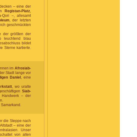
decken – eine der
hen
Registan-Platz
,
-Qori –, allesamt
oleum
, der letzten
reich geschmückten
ne der größten der
o leuchtend blau
sabschluss bildet
 Sterne kartierte.
innen im
Afrosiab-
er Stadt lange vor
ligen Daniel
, eine
rkstatt
, wo uralte
geschäftigen
Siab-
nd Handwerk – der
n.
n Samarkand.
r die Steppe nach
ltstadt – eine der
ntralasien. Unser
schattet von alten