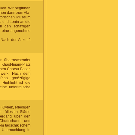
kek. Wir beginnen
ehen dann zum Ala-
istorischen Museum
a und Lenin an die
ch den schattigen
et eine angenehme
 Nach der Ankunft
in überraschender
n Khast-Imam-Platz
ohen Chorsu-Basar,
ndwerk. Nach dem
Platz, großzügige
Highlight ist die
eine unterirdische
i Oybek, erledigen
er ältesten Städte
ziergang über den
 Chudschand und
nem tadschikischem
 Übernachtung in