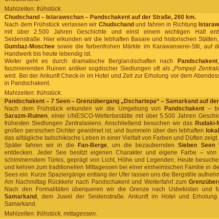
Mahlzeiten:
frühstück.
Chudschand – Istarawschan – Pandschakent auf der Straße, 260 km.
Nach dem Frühstück verlassen wir
Chudschand
und fahren in Richtung
Istara
mit über 2.500 Jahren Geschichte und einst einem wichtigen Halt en
Seidenstraße. Hier erkunden wir die lebhaften Basare und historischen Stätten
Gumbaz-Moschee
sowie die farbenfrohen Märkte im Karawanserei-Stil, auf de
Handwerk bis heute lebendig ist.
Weiter geht es durch dramatische Berglandschaften nach
Pandschakent
faszinierenden Ruinen antiker sogdischer Siedlungen oft als „
Pompeji Zentral
wird. Bei der Ankunft Check-in im Hotel und Zeit zur Erholung vor dem Abende
in Pandschakent.
Mahlzeiten:
frühstück.
Pandschakent – 7 Seen – Grenzübergang „Dschartepa“ – Samarkand auf der 
Nach dem Frühstück erkunden wir die Umgebung von
Pandschakent
– be
Sarazm-Ruinen
, einer UNESCO-Welterbestätte mit über 5.500 Jahren Geschic
frühesten Siedlungen Zentralasiens. Anschließend besuchen wir das
Rudaki
großen persischen Dichter gewidmet ist, und bummeln über den lebhaften
loka
das alltägliche tadschikische Leben in einer Vielfalt von Farben und Düften zeigt.
Später fahren wir in die
Fan-Berge
, um die bezaubernden
Sieben Seen 
entdecken. Jeder See besitzt eigenen Charakter und eigene Farbe – von 
schimmerndem Türkis, geprägt von Licht, Höhe und Legenden. Heute besuche
und kehren zum traditionellen Mittagessen bei einer einheimischen Familie in d
Sees ein. Kurze Spaziergänge entlang der Ufer lassen uns die Bergstille aufneh
Am Nachmittag Rückkehr nach Pandschakent und Weiterfahrt zum
Grenzüber
Nach den Formalitäten überqueren wir die Grenze nach Usbekistan und f
Samarkand
, dem Juwel der Seidenstraße. Ankunft im Hotel und Erholung
Samarkand.
Mahlzeiten:
frühstück, mittagessen.