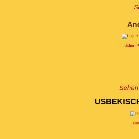
S
An
Ustjurt-
Sehen 
USBEKISC
Pil