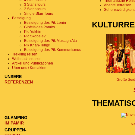
4 Stans tours
Thematische Reis
3 Stans tours
Abenteuerreisen
2 Stans tours
Sehenswürdigkeite
Single Stan Tours
Besteigung
Besteigung des Pik Lenin
KULTURRE
Gipfels des Pamirs
Pic Yukhin
Pic Skobelev
Besteigung des Pik Mustagh Ata
Pik Khan-Tengri
Besteigung des Pik Kommunismus
Trekking reisen
Weihnachtsreisen
Artikel und Publikationen
Über uns / Kontakten
UNSERE
Große Seid
REFERENZEN
THEMATIS
GLAMPING
IM PAMIR
Na
GRUPPEN-