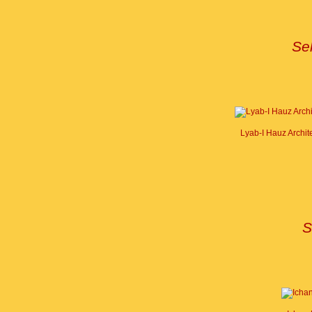
Se
Lyab-I Hauz Archit
S