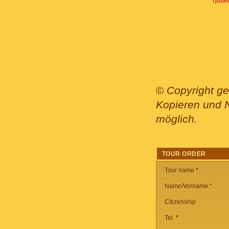
Tjube
©
Copyright ge
Kopieren und N
möglich.
TOUR ORDER
Tour name
*
Name/Vorname *
Citizenship
Tel.
*