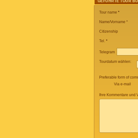
GEFÜHRTE TOUR B
Tour name
*
Name/Vorname *
Citizenship
Tel.
*
Telegram
Tourdatum wählen:
Preferable form of com
Via e-mail
Ihre Kommentare und V