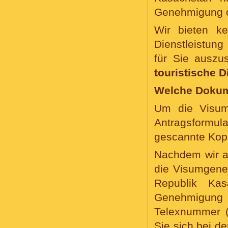
Genehmigung o
Wir bieten k
Dienstleistung
für Sie auszu
touristische 
Welche Dokume
Um die Visumg
Antragsformu
gescannte Kopi
Nachdem wir al
die Visumgene
Republik Kas
Genehmigung
Telexnummer (
Sie sich bei d