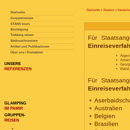
SEITENNAVIGATION
Startseite
»
Staaten
»
Kasachs
Startseite
Gruppenreisen
STANS tours
Besteigung
Trekking reisen
Für Staatsang
Weihnachtsreisen
Einreiseverfa
Artikel und Publikationen
Über uns / Kontakten
Argent
Armen
UNSERE
Georg
REFERENZEN
Irland
Für Staatsang
Einreiseverfa
Aserbaidsch
GLAMPING
Australien
IM PAMIR
GRUPPEN-
Belgien
REISEN
Brasilien