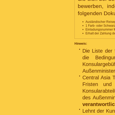
bewerben, ind
folgenden Dok
•
Ausländischer Reisep
•
1 Farb- oder Schwarz
•
Einladungsnummer fü
•
Erhalt der Zahlung d
Hinweis:
•
Die Liste der
die Bedingu
Konsulargebü
Außenministe
•
Central Asia 
Fristen und
Konsularabtei
des Außenmini
verantwortli
•
Lehnt der Kun