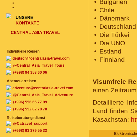
Bulgarien
Chile
Dänemark
UNSERE
KONTAKTE
Deutschland
CENTRAL ASIA TRAVEL
Die Türkei
Die UNO
Estland
Individuelle Reisen
Finnland
deutsch@centralasia-travel.com
@Central_Asia_Travel_Tours
(+998) 94 358 60 06
Visumfreie
Re
Abenteuerreisen
adventure@centralasia-travel.com
einen Zeitraum
@Central_Asia_Travel_Adventure
Detaillierte I
(+996) 556 65 77 99
(+996) 552 82 78 78
Land finden Si
Reiseberatungsdienst
Kasachstan:
ht
@Catravel_support
(+998) 93 379 55 33
Elektronisch