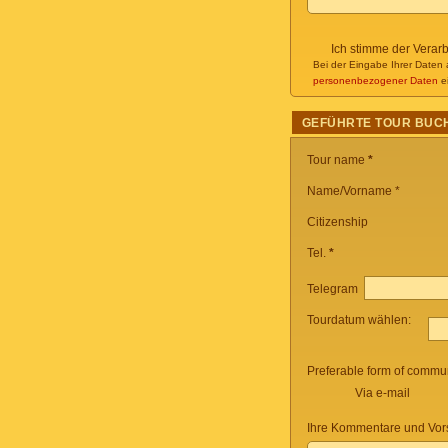
Ich stimme der Verar
Bei der Eingabe Ihrer Daten 
personenbezogener Daten
ei
GEFÜHRTE TOUR BUC
Tour name
*
Name/Vorname *
Citizenship
Tel.
*
Telegram
Tourdatum wählen:
Preferable form of commun
Via e-mail
Ihre Kommentare und Vor