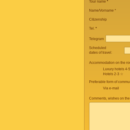
Tour name
*
Name/Vorname *
Citizenship
Tel.
*
Telegram
Scheduled
dates of travel:
Accommodation on the ro
Luxury hotels 4-
Hotels 2-3 ☆
Preferable form of commun
Via e-mail
Comments, wishes on the