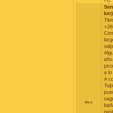
Sen
km)
Tie
+26
Com
lar
sal
Alg
año.
pic
a lo
A c
Tulp
puen
sag
Día 4.
bañ
past