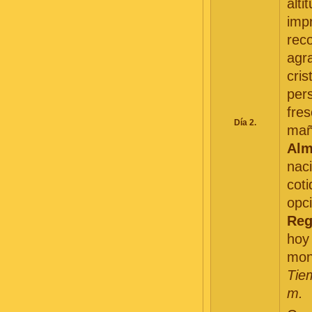
alt
impr
rec
agra
cris
pers
fre
Día 2.
mañ
Alm
naci
coti
opc
Reg
hoy 
mon
Tiem
m.