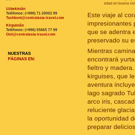
edad en buena cond
Uzbekistán
Teléfonos: (+998) 71 20002 99
Este viaje al co
Tashkent@centralasia-travel.com
impresionantes p
Kirguistán
Teléfonos: (+996) 55665 77 99
que se adentra e
Osh@centralasia-travel.com
preservado su e
Mientras camina 
NUESTRAS
encontrará yurta
PÁGINAS EN:
fieltro y madera
kirguises, que l
aventura incluye
lago sagrado Tul
arco iris, casca
reluciente glaci
la oportunidad de
preparar delicio