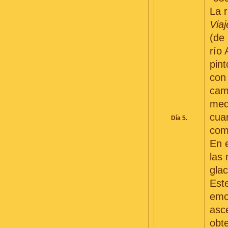
La 
Viaj
(de
río
pin
con
cam
med
cua
Día 5.
como
En 
las
glac
Este
emo
asc
obt