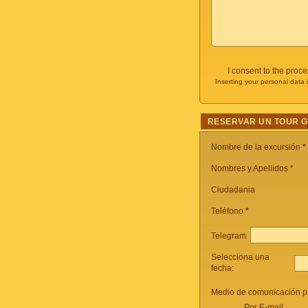
I consent to the proc
Inserting your personal data 
RESERVAR UN TOUR 
Nombre de la excursión
*
Nombres y Apellidos *
Ciudadania
Teléfono
*
Telegram
Selecciona una
fecha:
Medio de comunicación pr
Por E-mail