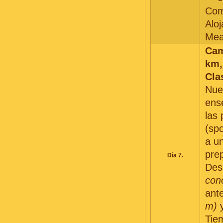
Com
Alo
Mea
Cam
km,
Cla
Nues
ens
las 
(spo
a u
pre
Día 7.
Des
cono
ant
m)
Tie