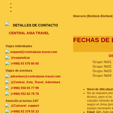
Itinerario (Bishkek-Bishkek
DETALLES DE CONTACTO
CENTRAL ASIA TRAVEL
FECHAS DE 
Viajes individuales
espanol@centralasia-travel.com
OS
@espanolcat
Grupo №01.
(+998) 93 578 80 60
Grupo №02.
Viajes de aventura
Grupo №03.
Grupo №04.
adventure@centralasia-travel.com
@Central_Asia_Travel_Adventure
(+996) 556 65 77 99
Nivel de dificulta
No se requiere pre
(+996) 552 82 78 78
técnico, pero sí un
calzado cómodo d
Atención al turista 24/7
según el clima (pr
@Catravel_support
equipo necesario e
(+998) 93 379 55 33
Edad: 12+.
Apto pa