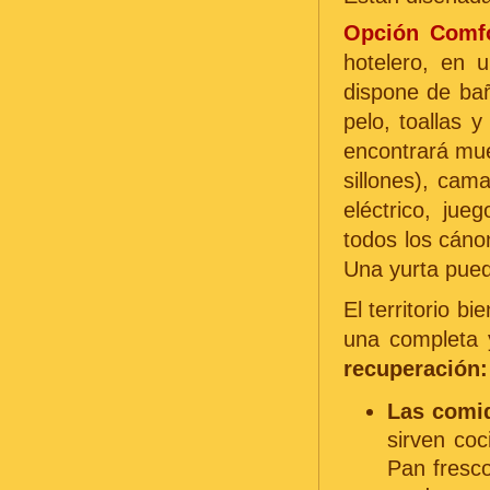
Opción Comf
hotelero, en
dispone de bañ
pelo, toallas y
encontrará mue
sillones), ca
eléctrico, jue
todos los cánon
Una yurta pued
El territorio 
una completa
recuperación:
Las comi
sirven coc
Pan fresco