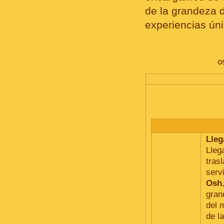
de la grandeza 
experiencias ún
O
PROGRAMA DEL VIAJE,
SERVICIOS Y PRECIOS
Lleg
Lleg
tras
serv
Osh
gran
del m
de l