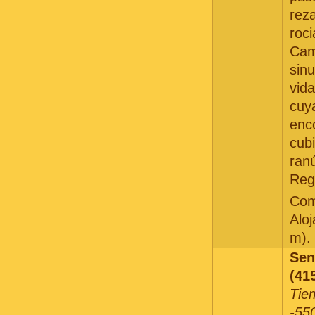
reza
roci
Cam
sin
vida
cuy
enc
cubi
ran
Reg
Com
Alo
m).
Sen
(41
Tie
-55