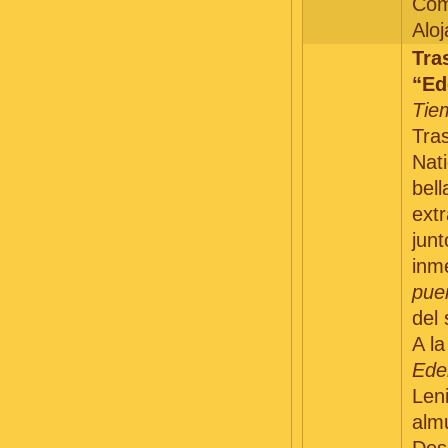
Com
Aloj
Tra
“Ed
Tie
Tra
Nat
bel
ext
junt
inme
pue
del 
A l
Ede
Leni
alm