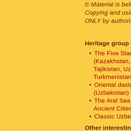
©
Material is be
Copying and usin
ONLY by authority
Heritage group 
The Five Sta
(Kazakhstan,
Tajikistan, U
Turkmenistan
Oriental das
(Uzbekistan)
The Aral Sea
Ancient Citie
Classic Uzbe
Other interestin