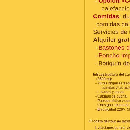
Opción «C
calefacci
Comidas
: d
comidas cali
Servicios de
Alquiler gra
Bastones de
Poncho im
Botiquín de
Infraestructura del 
(3600 m):
Yurtas kirguisas tra
comidas y las acti
Lavabos y aseos.
Cabinas de ducha.
Puesto médico y con
Consigna de equipa
Electricidad 220V; 5
El costo del tour no incl
Invitaciones para el v