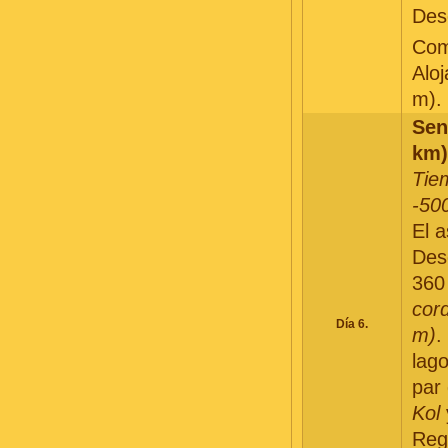
Des
Com
Alo
m).
Sen
km)
Tie
-50
El 
Des
360
cord
Día 6.
m)
.
lag
par
Kol
Reg