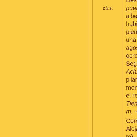
Des
pue
Día 3.
alb
hab
ple
una 
agos
ocr
Seg
Ach
pila
mon
el r
Tiem
m, 
Com
Alo
m).