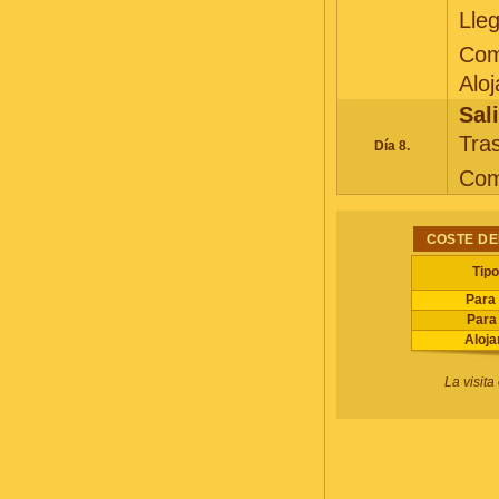
Lleg
Com
Aloj
Sal
Tras
Día 8.
Com
COSTE DEL
Tipo
Para
Para 
Aloja
La visit
BÚSQU