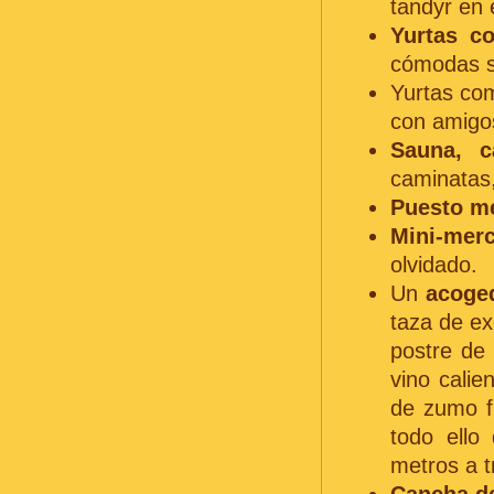
tandyr en
Yurtas c
cómodas si
Yurtas com
con amigo
Sauna, c
caminatas,
Puesto m
Mini-mer
olvidado.
Un
acoge
taza de ex
postre de 
vino cali
de zumo f
todo ello
metros a 