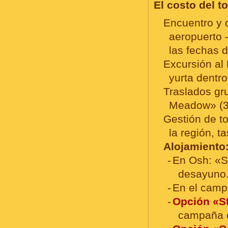
El costo del t
Encuentro y 
aeropuerto 
las fechas de
Excursión al
yurta dentro
Traslados gr
Meadow» (3
Gestión de t
la región, t
Alojamiento
En Osh: «Su
desayuno
En el camp
Opción «S
campaña c