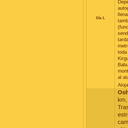
Depe
auto
llen
Día 1.
tamb
(fun
send
tard
metr
toda
Kirg
Babu
mont
al a
Aloj
Osh
km, 
Tra
est
cam