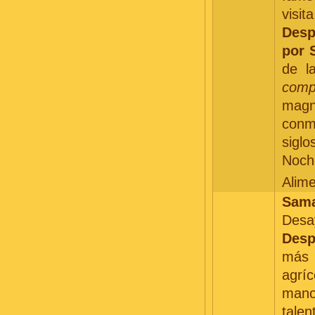
visit
Desp
por 
de l
comp
magn
conm
siglo
Noche
Alim
Sama
Desay
Desp
más 
agrí
mano,
talen