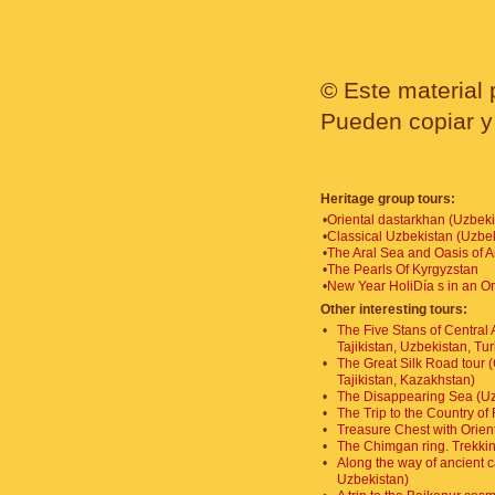
© Este material 
Pueden copiar y 
Heritage group tours:
•
Oriental dastarkhan (Uzbeki
•
Classical Uzbekistan (Uzbe
•
The Aral Sea and Oasis of A
•
The Pearls Of Kyrgyzstan
•
New Year HoliDía s in an Or
Other interesting tours:
•
The Five Stans of Central
Tajikistan, Uzbekistan, Tu
•
The Great Silk Road tour 
Tajikistan, Kazakhstan)
•
The Disappearing Sea (Uz
•
The Trip to the Country of 
•
Treasure Chest with Orien
•
The Chimgan ring. Trekkin
•
Along the way of ancient 
Uzbekistan)