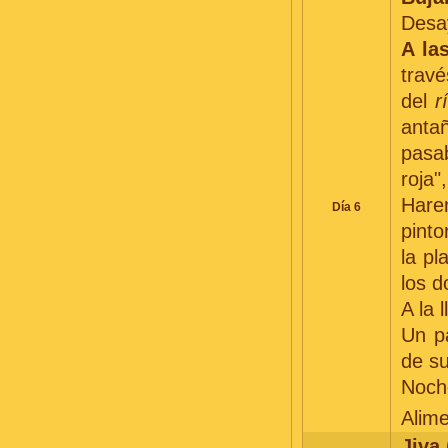
Desay
A la
trav
del
r
anta
pasa
roja"
Hare
Día 6
pint
la pl
los d
A la 
Un pa
de su
Noche
Alim
Jiva