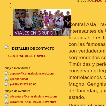
Grupo #04.
26.07–
Central Asia Trav
interesantes de 
históricas. Les f
con las famosas
DETALLES DE CONTACTO
son verdaderame
CENTRAL ASIA TRAVEL
sorprenderlos co
Timúridas y perí
Viajes individuales
conservan el leg
espanol@centralasia-travel.com
interrelaciones 
@espanolcat
Magno, Genghis 
(+998) 93 578 80 60
de Tamerlán, qu
Viajes de aventura
estado.
adventure@centralasia-travel.com
@Central_Asia_Travel_Adventure
Durante el viaje