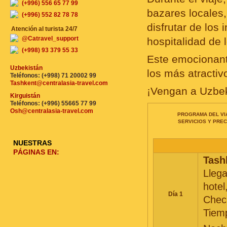
(+996) 556 65 77 99
bazares locales,
(+996) 552 82 78 78
disfrutar de los
Atención al turista 24/7
@Catravel_support
hospitalidad de
(+998) 93 379 55 33
Este emocionant
Uzbekistán
los más atractiv
Teléfonos: (+998) 71 20002 99
Tashkent@centralasia-travel.com
¡Vengan a Uzbek
Kirguistán
Teléfonos: (+996) 55665 77 99
Osh@centralasia-travel.com
PROGRAMA DEL VI
SERVICIOS Y PREC
NUESTRAS
PÁGINAS EN:
Tash
Llega
hotel
Día 1
Chec
Tiemp