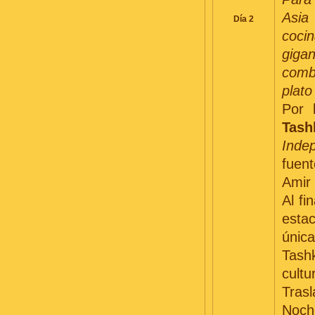
Asia
Día 2
coci
gigan
combi
plato
Por 
Tash
Inde
fuen
Amir 
Al fi
estac
únic
Tash
cultu
Trasl
Noche