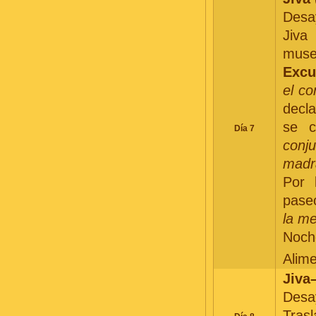
Desay
Jiva
museo
Excu
el co
decl
se c
Día 7
conj
madra
Por 
pase
la me
Noche
Alim
Jiva
Desay
Trasl