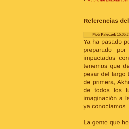
•
A trip to the Baikonur c
Referencias del
Piotr Paleczek
15.05.2
Ya ha pasado p
preparado po
impactados con
tenemos que dec
pesar del largo
de primera, Akh
de todos los l
imaginación a l
ya conocíamos.
La gente que he