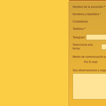
Nombre de la excursión
*
Nombres y Apellidos *
Ciudadania
Teléfono
*
Telegram
Selecciona una
fecha:
Medio de comunicación pr
Por E-mail
Sus observaciones y suge