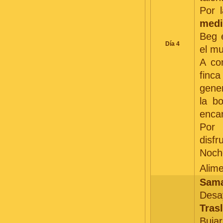
Por l
medi
Beg 
Día 4
el mu
A co
finca
gener
la b
encan
Por 
disfr
Noche
Alim
Sama
Desay
Trasl
Buja