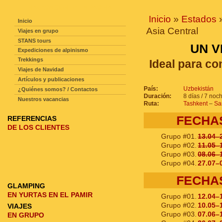
NAVEGACIÓN DE LA PAGINA
Inicio
»
Estados
Inicio
Asia Central
Viajes en grupo
STANS tours
UN V
Expediciones de alpinismo
Trekkings
Ideal para co
Viajes de Navidad
Artículos y publicaciones
País:
Uzbekistán
¿Quiénes somos? / Contactos
Duración:
8 días / 7 noc
Nuestros vacancias
Ruta:
Tashkent
–
Sa
FECHA
REFERENCIAS
DE LOS CLIENTES
Grupo #01.
13.04–
Grupo #02.
11.05–
Grupo #03.
08.06–
Grupo #04.
27.07–
FECHA
GLAMPING
EN YURTAS EN EL PAMIR
Grupo #01.
12.04–
Grupo #02.
10.05–
VIAJES
Grupo #03.
07.06–
EN GRUPO