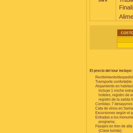
Día 8
Final
Alim
COSTO
BÚSQU
El precio del tour incluye:
Recibimiento/despedida
Transporte confortable
Alojamiento en habitac
incluye 1 noche extra
hoteles, registro de e
registro de la salida 
Comidas: 7 desayunos 
Cata de vinos en Sama
Excursiones según el 
Entradas a los monume
programa;
Pasajes en tren de alt
(Clase turista);