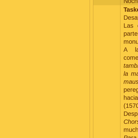
Noche
Task
Desay
Las 
parte
monum
A l
com
tamb
la m
maus
pere
hac
(1570
Desp
Chor
mucha
Para 