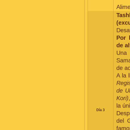
Alim
Tas
(exc
Desay
Por 
de al
Una 
Sama
de ac
A la 
Regi
de U
Kori)
la ún
Día 3
Desp
del 
famo