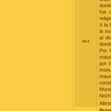
dond
fue u
relig
A la 
la m
al di
Día 5
donde
Por 
maus
por 
monu
maus
cons
Mura
Noche
Alim
Buja