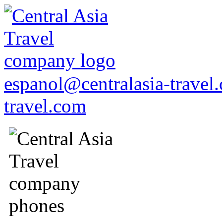
espanol@centralasia-trave
travel.com