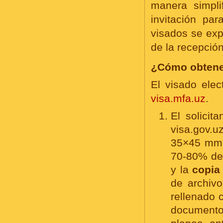
manera simpli
invitación pa
visados se exp
de la recepció
¿Cómo obtener
El visado elec
visa.mfa.uz
.
El solicit
visa.gov.
35×45 mm 
70-80% del
y la
copia 
de archiv
rellenado 
documento 