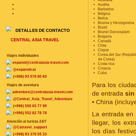
Australia
Austria
Barbados
Bélgica
Belice
Bosnia y Herzegovina
Brasil
DETALLES DE CONTACTO
Brunei Darussalam
Bulgaria
CENTRAL ASIA TRAVEL
Canadá
Chile
Chipre
Corea del Sur (Repúbl
Viajes individuales
de Corea)
espanol@centralasia-travel.com
Costa rica
Croacia
@espanolcat
Cuba
(+998) 93 578 80 60
Para los ciuda
Viajes de aventura
adventure@centralasia-travel.com
de entrada
sin
@Central_Asia_Travel_Adventure
• China (inclu
(+996) 556 65 77 99
La entrada en
(+996) 552 82 78 78
llegar, los ext
Atención al turista 24/7
@Catravel_support
los días festiv
(+998) 93 379 55 33