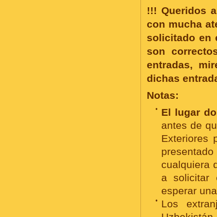
!!! Queridos 
con mucha ate
solicitado en 
son correcto
entradas, mi
dichas entrad
Notas:
•
El lugar d
antes de qu
Exteriores 
presentado 
cualquiera 
a solicitar
esperar un
•
Los extran
Uzbekistán