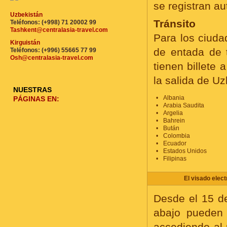
se registran a
Uzbekistán
Tránsito
Teléfonos: (+998) 71 20002 99
Tashkent@centralasia-travel.com
Para los ciuda
Kirguistán
de entada de t
Teléfonos: (+996) 55665 77 99
Osh@centralasia-travel.com
tienen billete 
la salida de U
NUESTRAS
Albania
PÁGINAS EN:
Arabia Saudita
Argelia
Bahrein
Bután
Colombia
Ecuador
Estados Unidos
Filipinas
El visado elec
Desde el 15 de
abajo pueden 
accediendo al p