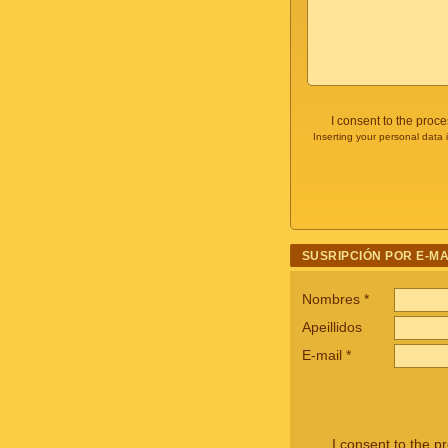
I consent to the proc
Inserting your personal data 
SUSRIPCIÓN POR E-MA
Nombres
*
Apeillidos
E-mail
*
I consent to the p