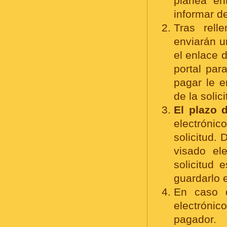
planea en
informar d
Tras rell
enviarán u
el enlace d
portal par
pagar le e
de la solici
El plazo 
electrónic
solicitud. 
visado el
solicitud 
guardarlo e
En caso d
electrónic
pagador.