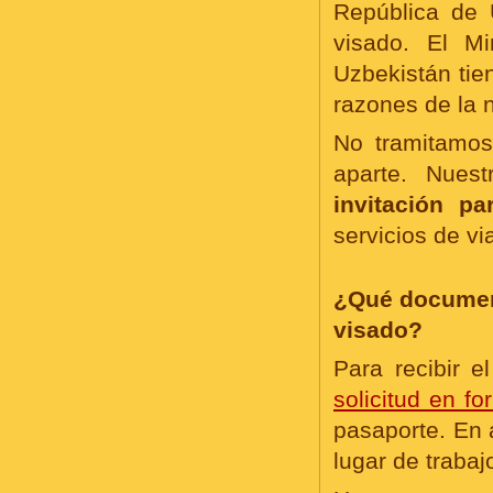
República de U
visado. El Mi
Uzbekistán tie
razones de la 
No tramitamos
aparte. Nues
invitación p
servicios de via
¿Qué document
visado?
Para recibir e
solicitud en fo
pasaporte. En 
lugar de trabaj