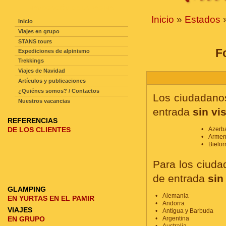
NAVEGACIÓN DE LA PAGINA
Inicio
»
Estados
Inicio
Viajes en grupo
STANS tours
F
Expediciones de alpinismo
Trekkings
Viajes de Navidad
Artículos y publicaciones
¿Quiénes somos? / Contactos
Los ciudadanos
Nuestros vacancias
entrada
sin vi
REFERENCIAS
DE LOS CLIENTES
Azerb
Armen
Bielor
Para los ciuda
de entrada
sin
GLAMPING
Alemania
EN YURTAS EN EL PAMIR
Andorra
VIAJES
Antigua y Barbuda
EN GRUPO
Argentina