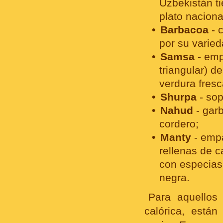
Uzbekistán ti
plato naciona
Barbacoa
- 
por su varie
Samsa
- emp
triangular) d
verdura fresc
Shurpa
- sop
Nahud
- gar
cordero;
Manty
- empa
rellenas de c
con especias 
negra.
Para aquellos
calórica, están