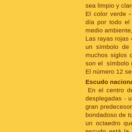
sea limpio y clar
El color verde
-
día por todo el
medio ambiente, 
Las rayas rojas
un símbolo de 
muchos siglos d
son el símbolo d
El número 12 se 
Escudo naciona
En el centro d
desplegadas - un
gran predecesor
bondadoso de tod
un octaedro que
escudo está la