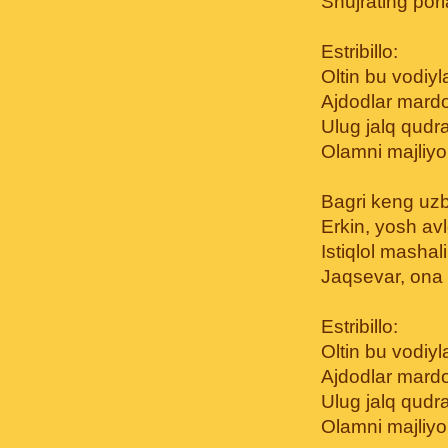
Shujrating porl
Estribillo:
Oltin bu vodiyl
Ajdodlar mardo
Ulug jalq qudr
Olamni majliyo
Bagri keng uz
Erkin, yosh av
Istiqlol mashali
Jaqsevar, ona 
Estribillo:
Oltin bu vodiyl
Ajdodlar mardo
Ulug jalq qudr
Olamni majliyo