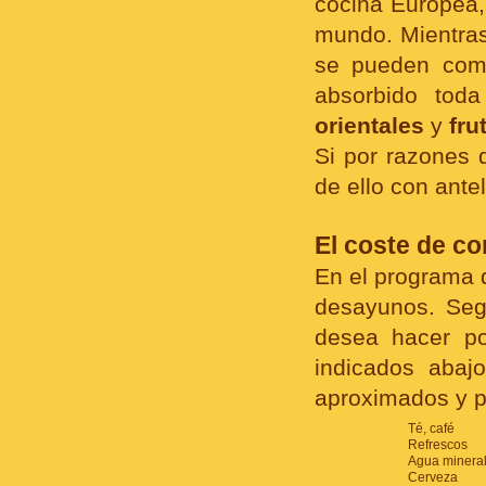
cocina Europea,
mundo. Mientras 
se pueden comp
absorbido tod
orientales
y
fru
Si por razones 
de ello con ante
El coste de c
En el programa d
desayunos. Seg
desea hacer po
indicados abaj
aproximados y pu
Té, café
Refrescos
Agua minera
Cerveza