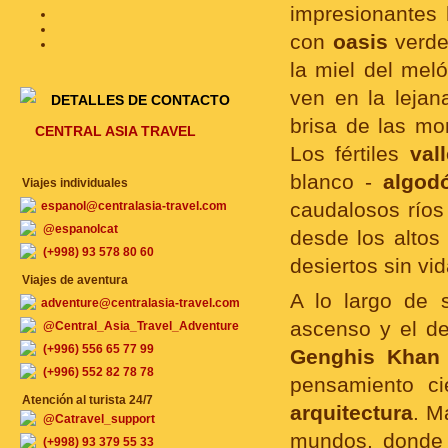
impresionantes
con
oasis
verde
la miel del mel
ven en la lejan
DETALLES DE CONTACTO
brisa de las mon
CENTRAL ASIA TRAVEL
Los fértiles
val
blanco -
algod
Viajes individuales
caudalosos río
espanol@centralasia-travel.com
@espanolcat
desde los altos
(+998) 93 578 80 60
desiertos sin vi
Viajes de aventura
A lo largo de s
adventure@centralasia-travel.com
ascenso y el d
@Central_Asia_Travel_Adventure
(+996) 556 65 77 99
Genghis Khan
(+996) 552 82 78 78
pensamiento ci
Atención al turista 24/7
arquitectura
. M
@Catravel_support
mundos, donde s
(+998) 93 379 55 33