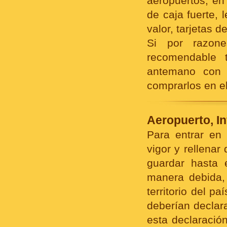
aeropuertos, en
de caja fuerte,
valor, tarjetas d
Si por razo
recomendable t
antemano con n
comprarlos en el
Aeropuerto, I
Para entrar en
vigor y rellenar
guardar hasta e
manera debida, 
territorio del p
deberían declar
esta declaració