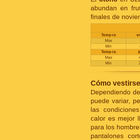
abundan en fru
finales de novie
Temp-ra
e
Max
Min
Temp-ra
j
Max
Min
Cómo vestirse
Dependiendo de 
puede variar, p
las condicione
calor es mejor l
para los hombre
pantalones cor