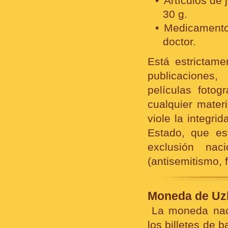
Artículos de 
30 g.
Medicamentos
doctor.
Está estrictame
publicaciones,
películas fotog
cualquier materi
viole la integrid
Estado, que est
exclusión nac
(antisemitismo, 
Moneda de Uzb
La moneda nac
los billetes de 