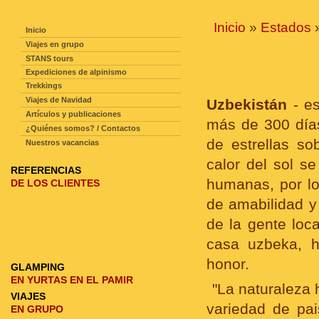
NAVEGACIÓN DE LA PAGINA
Inicio
»
Estados
»
Inicio
Viajes en grupo
STANS tours
Expediciones de alpinismo
Trekkings
Viajes de Navidad
Uzbekistán
- es
Artículos y publicaciones
más de 300 días
¿Quiénes somos? / Contactos
de estrellas so
Nuestros vacancias
calor del sol se
REFERENCIAS
humanas, por lo
DE LOS CLIENTES
de amabilidad y
de la gente loc
casa uzbeka, h
honor.
GLAMPING
EN YURTAS EN EL PAMIR
"
La naturaleza 
VIAJES
variedad de pai
EN GRUPO