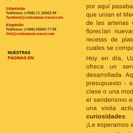
por aquí pasaba
Uzbekistán
Teléfonos: (+998) 71 20002 99
que unían el Med
Tashkent@centralasia-travel.com
de las arterias
Kirguistán
Teléfonos: (+996) 55665 77 99
florecían nuev
Osh@centralasia-travel.com
recetas de plat
cuales se compa
NUESTRAS
Hoy en día, Uz
PÁGINAS EN:
ofrece un serv
desarrollada. A
presupuesto - s
clase o una mod
el senderismo e
una visita act
curiosidades
.
¡Le esperamos en