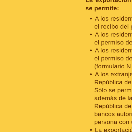
se permite:
A los reside
el recibo del
A los reside
el permiso de
A los reside
el permiso d
(formulario N
A los extranj
República de
Sólo se permi
además de la 
República de
bancos autori
persona con u
La exportació