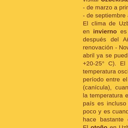
- de marzo a prin
- de septiembre
El clima de Uz
en
invierno
es 
después del Añ
renovación - Now
abril ya se pued
+20-25° C). El
temperatura osc
período entre e
(canícula), cuan
la temperatura 
país es incluso
poco y es cuand
hace bastante 
El
otoño
en Uzb