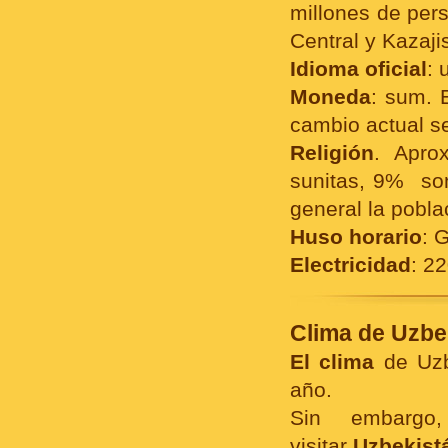
millones de pers
Central y Kazaji
Idioma oficial
: 
Moneda
: sum. 
cambio actual s
Religión
. Apro
sunitas, 9% son
general la pobla
Huso horario
: 
Electricidad
: 2
Clima de Uzbe
El clima
de Uzbe
año.
Sin embarg
visitar
Uzbekist