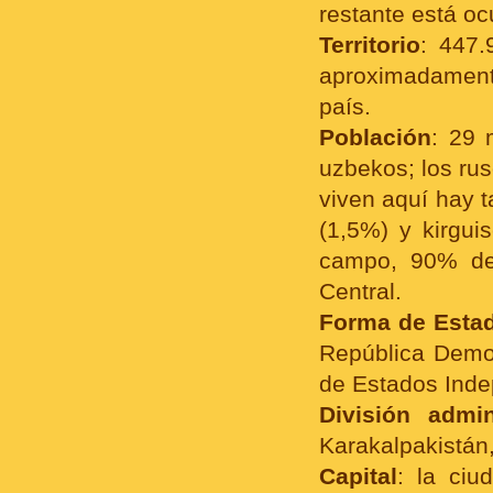
restante está oc
Territorio
: 447.
aproximadamente
país.
Población
: 29 
uzbekos; los ru
viven aquí hay t
(1,5%) y kirgui
campo, 90% de 
Central.
Forma de Esta
República Demo
de Estados Indep
División admin
Karakalpakistán,
Capital
: la ci