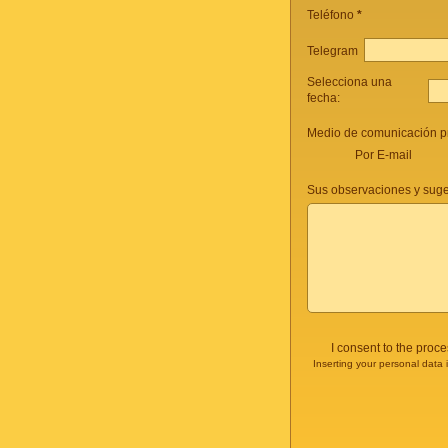
Teléfono
*
Telegram
Selecciona una
fecha:
Medio de comunicación pr
Por E-mail
Sus observaciones y suge
I consent to the proc
Inserting your personal data 