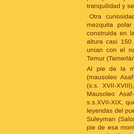
tranquilidad y 
Otra curiosid
mezquita polar
construida en l
altura casi 150
unían con el n
Temur (Tamerlán
Al pie de la m
(mausoleo Asaf-
(s.s. XVII-XVII
Mausoleo Asaf-
s.s.XVII-XIX, q
leyendas del pu
Suleyman (Salom
pie de esa mont