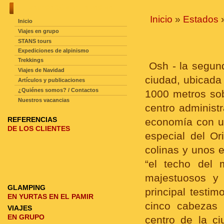
NAVEGACIÓN DE LA PAGINA
Inicio
»
Estados
Inicio
Viajes en grupo
STANS tours
Expediciones de alpinismo
Trekkings
Osh - la segund
Viajes de Navidad
ciudad, ubicada 
Artículos y publicaciones
¿Quiénes somos? / Contactos
1000 metros sob
Nuestros vacancias
centro administr
REFERENCIAS
economía con u
DE LOS CLIENTES
especial del Or
colinas y unos e
“el techo del 
majestuosos y 
GLAMPING
principal testi
EN YURTAS EN EL PAMIR
cinco cabezas
VIAJES
EN GRUPO
centro de la ci