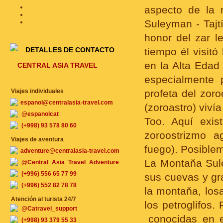
aspecto de la 
Suleyman - Tajt
honor del zar l
DETALLES DE CONTACTO
tiempo él visit
en la Alta Edad 
CENTRAL ASIA TRAVEL
especialmente 
Viajes individuales
profeta del zoro
espanol@centralasia-travel.com
(zoroastro) viví
@espanolcat
Too. Aquí exis
(+998) 93 578 80 60
zoroostrizmo a
Viajes de aventura
fuego). Posiblem
adventure@centralasia-travel.com
La Montaňa Sule
@Central_Asia_Travel_Adventure
(+996) 556 65 77 99
sus cuevas y gra
(+996) 552 82 78 78
la montaňa, los
Atención al turista 24/7
los petroglifos
@Catravel_support
conocidas en 
(+998) 93 379 55 33