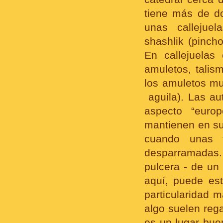
tiene más de d
unas callejuel
shashlik (pincho
En callejuelas
amuletos, talis
los amuletos m
aguila).
Las au
aspecto “euro
mantienen en su
cuando unas 
desparramadas.
pulcera - de un
aquí, puede es
particularidad
algo suelen reg
es un lugar bue