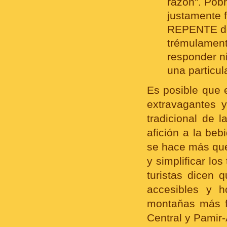
razón”. Pob
justamente 
REPENTE dec
trémulament
responder n
una particul
Es posible que e
extravagantes 
tradicional de 
afición a la beb
se hace más que 
y simplificar lo
turistas dicen 
accesibles y h
montaňas más f
Central y Pamir-