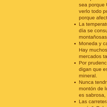
sea porque U
verlo todo p
porque afect
La temperatu
día se cons
montaňosas
Moneda y ca
Hay muchos 
mercados ta
Por prudenci
digan que e
mineral.
Nunca tendr
montón de lo
es sabrosa, 
Las carreter