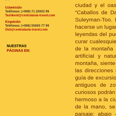
ciudad y el oa
Uzbekistán
“Caballos de D
Teléfonos: (+998) 71 20002 99
Tashkent@centralasia-travel.com
Suleyman-Too. 
Kirguistán
Teléfonos: (+996) 55665 77 99
hacerse un luga
Osh@centralasia-travel.com
leyendas del pu
curar cualesqui
NUESTRAS
de la montaňa 
PÁGINAS EN:
artificial y n
montaňa, siente
las direcciones
guía de excursi
antiguos de z
curiosos podrán
hermoso a la ci
de la mano, se
paisaje: abajo 