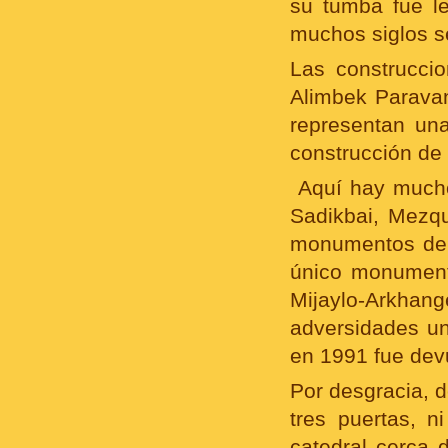
su tumba fue le
muchos siglos s
Las construcci
Alimbek Parava
representan un
construcción de
Aquí hay mucho
Sadikbai, Mezqu
monumentos del 
único monumento
Mijaylo-Arkhan
adversidades uni
en 1991 fue devu
Por desgracia, d
tres puertas, n
catedral cerca 