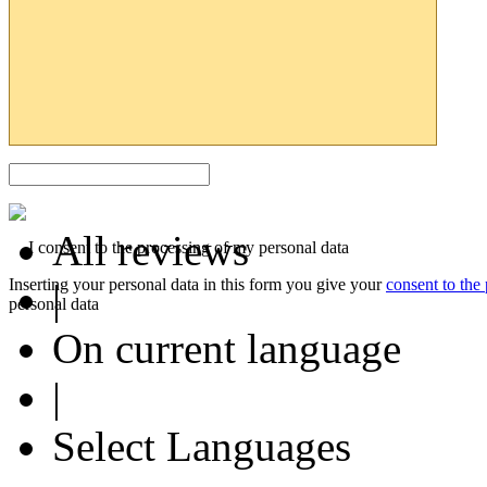
All reviews
I consent to the processing of my personal data
Inserting your personal data in this form you give your
consent to the
|
personal data
On current language
|
Select Languages