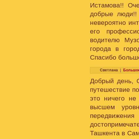
Истамова!! Оч
добрые люди!!
невероятно ин
его професси
водителю Муз
города в горо
Спасибо большо
Светлана
|
Большое
Добрый день, 
путешествие по
это ничего не
высшем уровн
передвижени
достопримеча
Ташкента в Сам