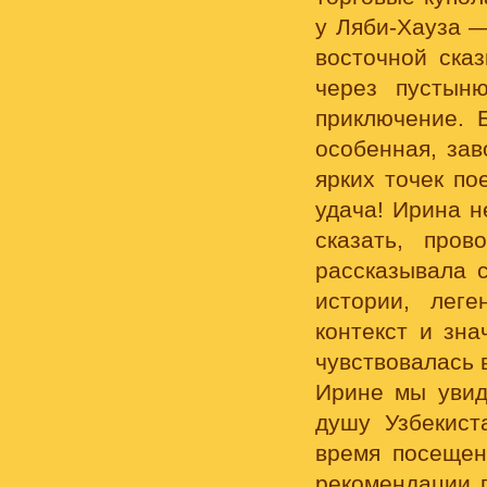
у Ляби-Хауза —
восточной сказ
через пустын
приключение. 
особенная, за
ярких точек по
удача! Ирина н
сказать, про
рассказывала 
истории, лег
контекст и зна
чувствовалась 
Ирине мы увид
душу Узбекист
время посещен
рекомендации п