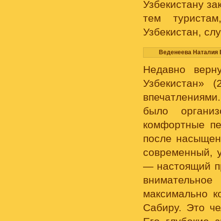
Узбекистану за
тем туристам
Узбекистан, сл
Веденеева Наталия 
Недавно верну
Узбекистан» 
впечатлениями
было организ
комфортные пе
после насыщен
современный, 
— настоящий пр
внимательно
максимально к
Сабиру. Это че