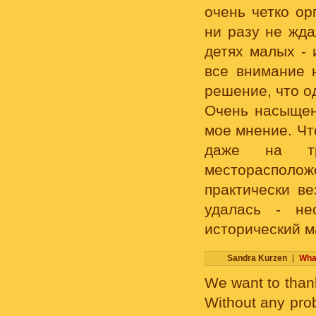
очень четко ор
ни разу не жда
детях малых - 
все внимание 
решение, что о
Очень насыщен
мое мнение. Чт
даже на тр
месторасполо
практически ве
удалась - не
исторический ма
Sandra Kurzen
|
Wha
We want to thank
Without any prob