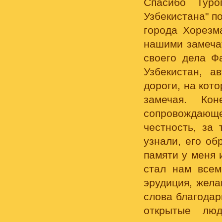
Спасибо Туро
Узбекистана" п
города Хорезм
нашими замеча
своего дела Ф
Узбекистан, а
дороги, на кот
замечая. Ко
сопровождающ
честность, за
узнали, его об
памяти у меня 
стал нам всем
эрудиция, жела
слова благодар
открытые лю