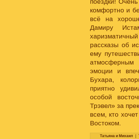
поездки! Очень
комфортно и бе
всё на хорош
Дамиру Иста
харизматичный
рассказы об ис
ему путешеств
атмосферным 
эмоции и впеч
Бухара, коло
приятно удиви
особой восто
Трэвел» за пре
всем, кто хоче
Востоком.
Татьяна и Михаил
|