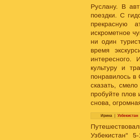
Руслану. В ав
поездки. С ги
прекрасную а
искрометное чу
ни один турис
время экскур
интересного. 
культуру и тр
понравилось в 
сказать, смело
пробуйте плов 
снова, огромна
Ирина
|
Узбекистан
Путешествовали
Узбекистан" 5