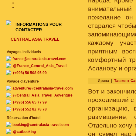
народа. Кроме
внимательный 
пожелание он
INFORMATIONS POUR
старался чтоб
CONTACTER
запоминающим
CENTRAL ASIA TRAVEL
каждому учас
приятным вос
Voyages individuels
комфортный тр
france@centralasia-travel.com
@France_Central_Asia_Travel
Асланову и орг
(+998) 50 508 95 99
Ирина
|
Ташкент-Са
Voyage d'aventure
adventure@centralasia-travel.com
Вот и закончил
@Central_Asia_Travel_Adventure
проходивший с 
(+996) 556 65 77 99
организацию, 
(+996) 552 82 78 78
размещение, 
Réservation d'hotel
Отдельно хочу 
booking@centralasia-travel.com
@catbooking
он сумел нас 