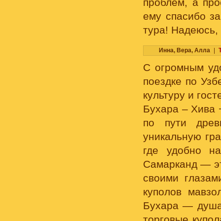
проблем, а пр
ему спасибо з
тура! Надеюсь,
Инна, Вера, Алла
|
С огромным уд
поездке по Узб
культуру и гос
Бухара – Хива 
по пути древ
уникальную гра
где удобно на
Самарканд — эт
своими глазам
куполов мавзо
Бухара — душа
торговые купол