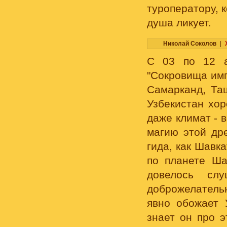
туроператору, к
душа ликует.
Николай Соколов
|
С 03 по 12 а
"Сокровища имп
Самарканд, Таш
Узбекистан хор
даже климат - 
магию этой дре
гида, как Шавк
по планете Ша
довелось слу
доброжелатель
явно обожает 
знает он про э