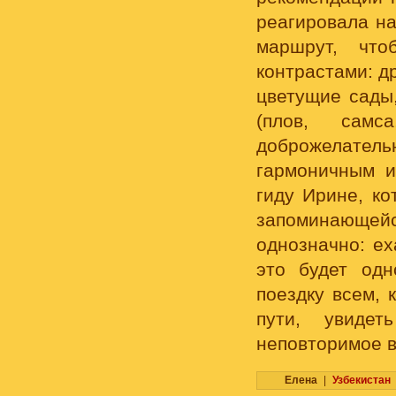
реагировала на
маршрут, что
контрастами: д
цветущие сады,
(плов, сам
доброжелате
гармоничным 
гиду Ирине, ко
запоминающейс
однозначно: ех
это будет од
поездку всем, 
пути, увиде
неповторимое в
Елена
|
Узбекистан