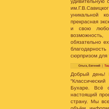
удивительную с
им.Г.В.Савицк
уникальной к
прекрасная экс
и свою любо
возможность,
обязательно ех
благодарность 
сюрпризом для т
Ольга, Евгений
|
Та
Добрый день! 
"Классический
Бухаре. Всё 
настоящий про
страну. Мы вс
объём информ