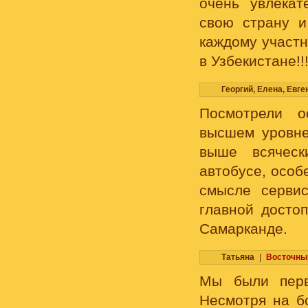
очень увлека
свою страну 
каждому участн
в Узбекистане!!
Георгий, Елена, Евге
Посмотрели о
высшем уровне
выше всяческ
автобусе, особ
смысле серви
главной досто
Самарканде.
Татьяна
|
Восточный
Мы были перв
Несмотря на бо