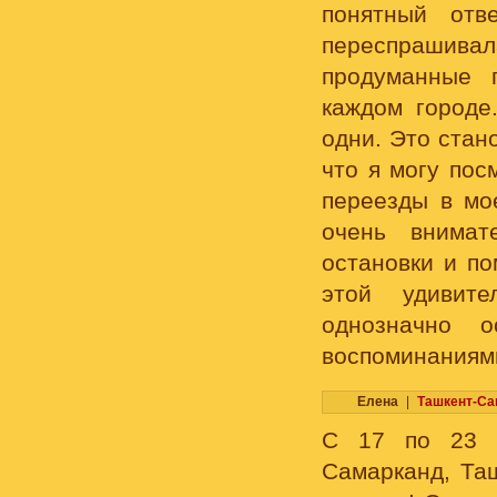
понятный отв
переспрашивал
продуманные 
каждом городе
одни. Это стан
что я могу пос
переезды в мо
очень внимат
остановки и п
этой удивите
однозначно 
воспоминаниям
Елена
|
Ташкент-Са
С 17 по 23 м
Самарканд, Таш