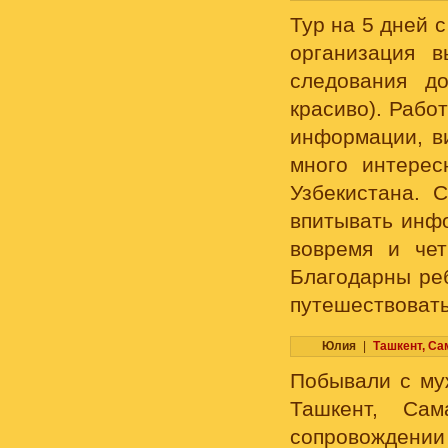
Тур на 5 дней 
организация 
следования д
красиво). Рабо
информации, ви
много интерес
Узбекистана. 
впитывать инф
вовремя и чет
Благодарны реб
путешествовать
Юлия
|
Ташкент, Са
Побывали с муж
Ташкент, Са
сопровождени