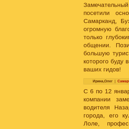
Замечательный
посетили осн
Самарканд, Бу
огромную благ
только глубок
общении. Поз
большую турист
которого буду 
ваших гидов!
Ирина,Олег
|
Самар
С 6 по 12 янва
компании зам
водителя Наз
города, его к
Лоле, профес