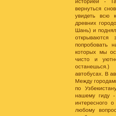
историей - Т
вернуться сно
увидеть всю 
древних городо
Шань) и поднял
открываются 
попробовать н
которых мы ос
чисто и уютн
останешься.)
автобусах. В а
Между городами
по Узбекистан
нашему гиду -
интересного о
любому вопро