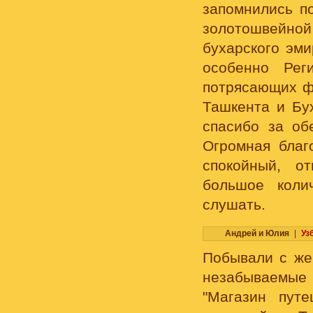
запомнились п
золотошвейно
бухарского эми
особенно Рег
потрясающих ф
Ташкента и Бу
спасибо за об
Огромная благ
спокойный, о
большое коли
слушать.
Андрей и Юлия
|
Уз
Побывали с же
незабываемые
"Магазин пут