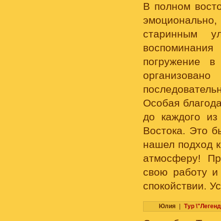
В полном вост
эмоционально
старинным у
воспоминания
погружение в
организован
последовател
Особая благода
до каждого из
Востока. Это б
нашел подход к
атмосферу! Пр
свою работу и 
спокойствии. У
Юлия
|
Тур \"Леген