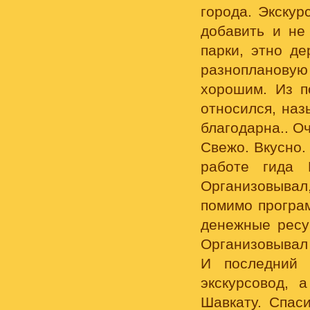
города. Экскур
добавить и не 
парки, этно д
разнопланову
хорошим. Из п
относился, наз
благодарна.. О
Свежо. Вкусно.
работе гида 
Организовыва
помимо програ
денежные ресур
Организовывал 
И последний 
экскурсовод, 
Шавкату. Спас