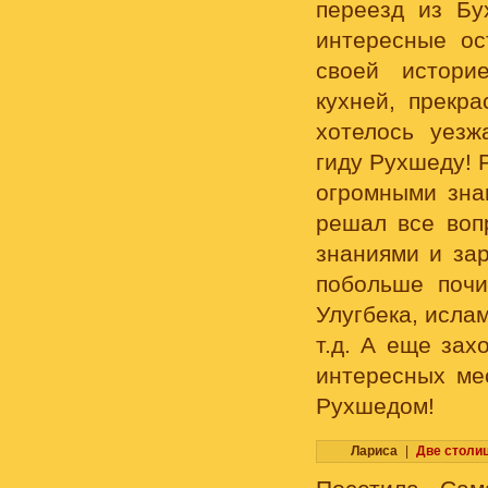
переезд из Бу
интересные ос
своей истори
кухней, прекр
хотелось уез
гиду Рухшеду! 
огромными зна
решал все воп
знаниями и зар
побольше почи
Улугбека, исла
т.д. А еще зах
интересных ме
Рухшедом!
Лариса
|
Две столи