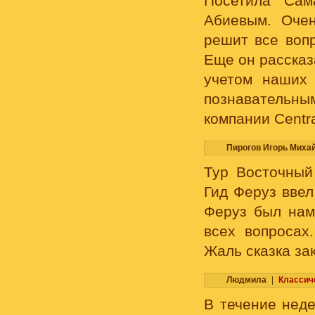
Посетила Сам
Абиевым. Очен
решит все вопр
Еще он рассказ
учетом наших 
познавательн
компании Centra
Пирогов Игорь Миха
Тур Восточный
Гид Феруз ввел
Феруз был нам
всех вопросах
Жаль сказка з
Людмила
|
Классич
В течение неде