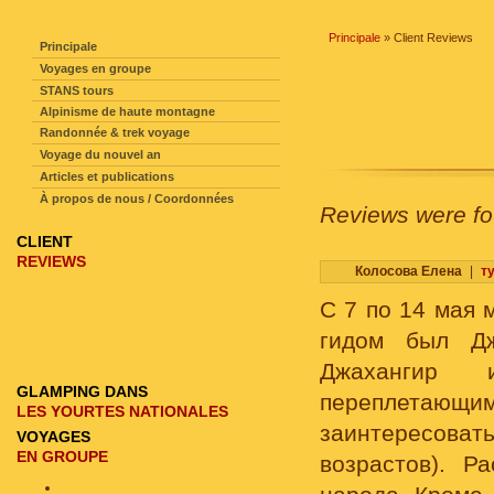
NAVIGATION SUR LE SITE
Principale
» Client Reviews
Principale
Voyages en groupe
STANS tours
Alpinisme de haute montagne
Randonnée & trek voyage
Voyage du nouvel an
Articles et publications
À propos de nous / Coordonnées
Reviews were f
CLIENT
REVIEWS
Колосова Елена
|
т
С 7 по 14 мая 
гидом был Дж
Джахангир и
GLAMPING DANS
переплетающи
LES YOURTES NATIONALES
заинтересоват
VOYAGES
EN GROUPE
возрастов). Р