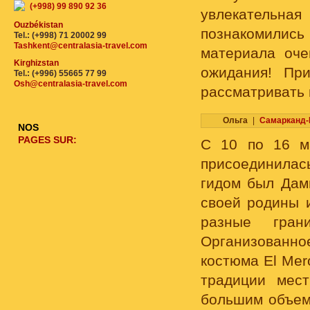
(+998) 99 890 92 36
увлекательна
Ouzbékistan
познакомилис
Tel.: (+998) 71 20002 99
Tashkent@centralasia-travel.com
материала оче
Kirghizstan
ожидания! Пр
Tel.: (+996) 55665 77 99
Osh@centralasia-travel.com
рассматривать 
Ольга
|
Самарканд-
NOS
PAGES SUR:
С 10 по 16 м
присоединилась
гидом был Дам
своей родины 
разные гран
Организованно
костюма El Mer
традиции мес
большим объем