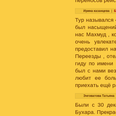
переносов рейс
Ирина казанцева
|
Б
Тур назывался 
был насыщений
нас Махмуд , к
очень увлекат
предоставил на
Переезды , оте
гиду по имени
был с нами вез
любит ее бол
приехать ещё р
Энговатова Татьяна
Были с 30 дек
Бухара. Прекра