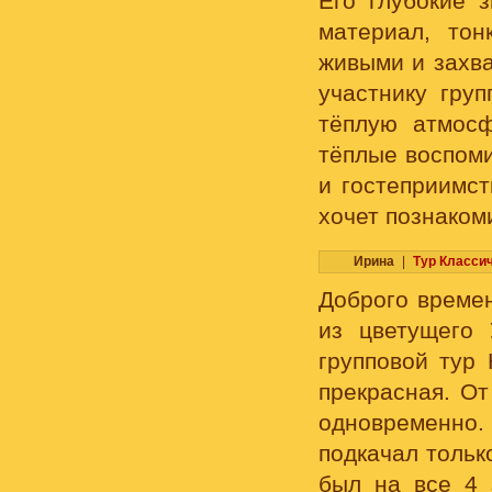
Его глубокие 
материал, то
живыми и захв
участнику гру
тёплую атмосф
тёплые воспоми
и гостеприимст
хочет познаком
Ирина
|
Тур Класси
Доброго времен
из цветущего
групповой тур 
прекрасная. О
одновременно
подкачал тольк
был на все 4 