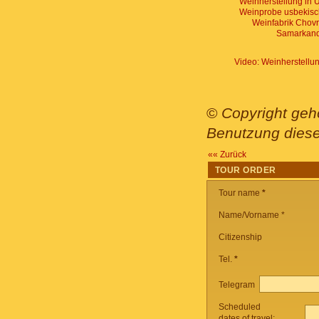
©
Copyright geh
Benutzung dieser
«« Zurück
TOUR ORDER
Tour name
*
Name/Vorname *
Citizenship
Tel.
*
Telegram
Scheduled
dates of travel: