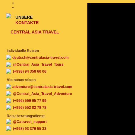
UNSERE
KONTAKTE
CENTRAL ASIA TRAVEL
Individuelle Reisen
deutsch@centralasia-travel.com
@Central_Asia_Travel_Tours
(+998) 94 358 60 06
Abenteuerreisen
adventure@centralasia-travel.com
@Central_Asia_Travel_Adventure
(+996) 556 65 77 99
(+996) 552 82 78 78
Reiseberatungsdienst
@Catravel_support
(+998) 93 379 55 33