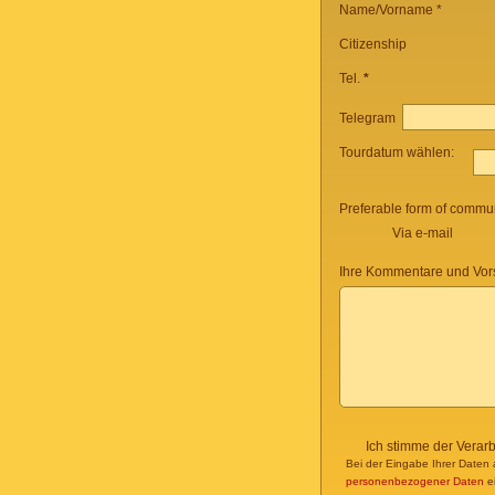
Name/Vorname *
Citizenship
Tel.
*
Telegram
Tourdatum wählen:
Preferable form of commun
Via e-mail
Ihre Kommentare und Vor
Ich stimme der Verar
Bei der Eingabe Ihrer Daten 
personenbezogener Daten
ei