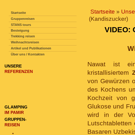
SEITENNAVIGATION
Startseite
»
Unse
Startseite
(Kandiszucker)
Gruppenreisen
STANS tours
VIDEO:
Besteigung
Trekking reisen
Weihnachtsreisen
Wi
Artikel und Publikationen
Über uns / Kontakten
Nawat ist ei
UNSERE
REFERENZEN
kristallisiertem
von Gewürzen od
des Kochens um 
Kochzeit von g
Glukose und Fru
GLAMPING
IM PAMIR
wird in der V
GRUPPEN-
Lutschtabletten 
REISEN
Basaren Uzbekist