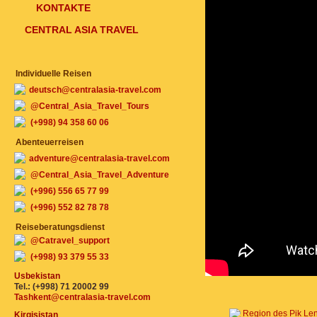
KONTAKTE
CENTRAL ASIA TRAVEL
Individuelle Reisen
deutsch@centralasia-travel.com
@Central_Asia_Travel_Tours
(+998) 94 358 60 06
Abenteuerreisen
adventure@centralasia-travel.com
@Central_Asia_Travel_Adventure
(+996) 556 65 77 99
(+996) 552 82 78 78
Reiseberatungsdienst
@Catravel_support
(+998) 93 379 55 33
Usbekistan
Tel.: (+998) 71 20002 99
Tashkent@centralasia-travel.com
Kirgisistan