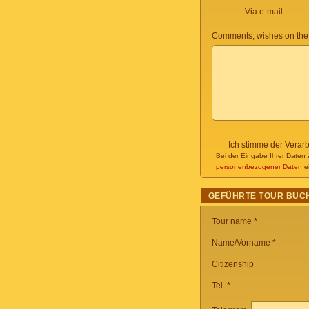
Via e-mail
Comments, wishes on the
Ich stimme der Verar
Bei der Eingabe Ihrer Daten 
personenbezogener Daten
ei
GEFÜHRTE TOUR BUC
Tour name
*
Name/Vorname *
Citizenship
Tel.
*