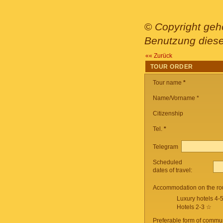
©
Copyright geh
Benutzung dieser
«« Zurück
TOUR ORDER
Tour name
*
Name/Vorname *
Citizenship
Tel.
*
Telegram
Scheduled
dates of travel:
Accommodation on the ro
Luxury hotels 4-
Hotels 2-3 ☆
Preferable form of commun