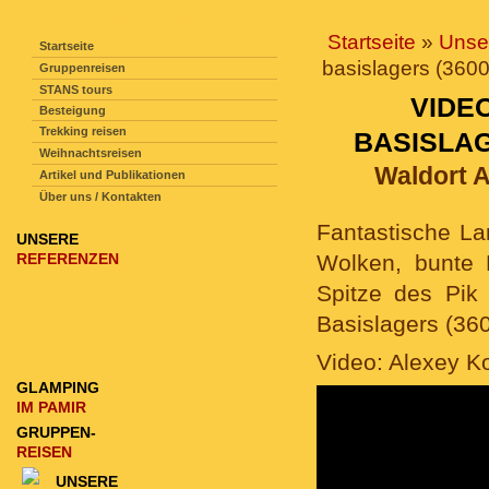
SEITENNAVIGATION
Startseite
»
Unse
Startseite
basislagers (3600
Gruppenreisen
STANS tours
VIDE
Besteigung
Trekking reisen
BASISLAG
Weihnachtsreisen
Waldort A
Artikel und Publikationen
Über uns / Kontakten
Fantastische L
UNSERE
REFERENZEN
Wolken, bunte 
Spitze des Pik
Basislagers (360
Video: Alexey K
GLAMPING
IM PAMIR
GRUPPEN-
REISEN
UNSERE