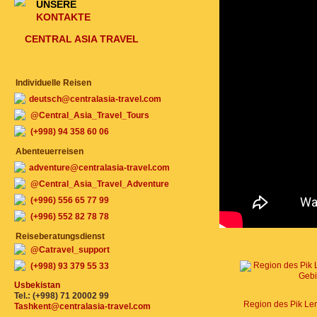
UNSERE
KONTAKTE
CENTRAL ASIA TRAVEL
Individuelle Reisen
deutsch@centralasia-travel.com
@Central_Asia_Travel_Tours
(+998) 94 358 60 06
Abenteuerreisen
adventure@centralasia-travel.com
@Central_Asia_Travel_Adventure
(+996) 556 65 77 99
(+996) 552 82 78 78
Reiseberatungsdienst
@Catravel_support
(+998) 93 379 55 33
Usbekistan
Tel.: (+998) 71 20002 99
Tashkent@centralasia-travel.com