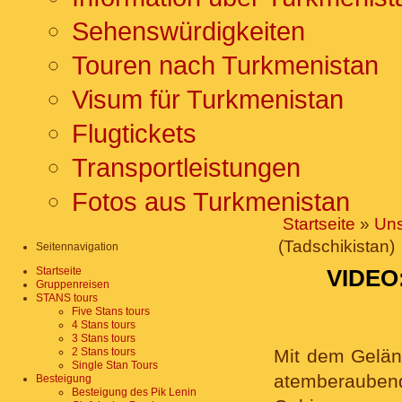
Sehenswürdigkeiten
Touren nach Turkmenistan
Visum für Turkmenistan
Flugtickets
Transportleistungen
Fotos aus Turkmenistan
Startseite
»
Uns
(Tadschikistan)
Seitennavigation
Startseite
VIDEO
Gruppenreisen
STANS tours
Five Stans tours
4 Stans tours
3 Stans tours
2 Stans tours
Mit dem Gelän
Single Stan Tours
atemberauben
Besteigung
Besteigung des Pik Lenin