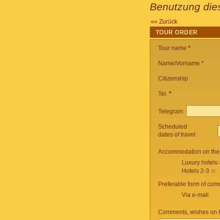
Benutzung dies
«« Zurück
TOUR ORDER
Tour name
*
Name/Vorname *
Citizenship
Tel.
*
Telegram
Scheduled
dates of travel:
Accommodation on the 
Luxury hotels
Hotels 2-3 ☆
Preferable form of com
Via e-mail
Comments, wishes on t