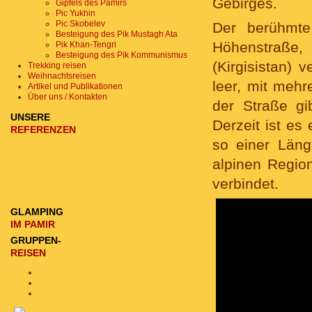
Gebirges.
Gipfels des Pamirs
Pic Yukhin
Pic Skobelev
Der berühmt
Besteigung des Pik Mustagh Ata
Höhenstraße
Pik Khan-Tengri
Besteigung des Pik Kommunismus
(Kirgisistan)
Trekking reisen
Weihnachtsreisen
leer, mit meh
Artikel und Publikationen
Über uns / Kontakten
der Straße gi
UNSERE
Derzeit ist es
REFERENZEN
so einer Läng
alpinen Regio
verbindet.
GLAMPING
IM PAMIR
GRUPPEN-
REISEN