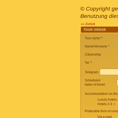
©
Copyright ge
Benutzung dies
«« Zurück
TOUR ORDER
Tour name
*
Name/Vorname *
Citizenship
Tel.
*
Telegram
Scheduled
dates of travel:
Accommodation on the 
Luxury hotels
Hotels 2-3 ☆
Preferable form of com
Via e-mail