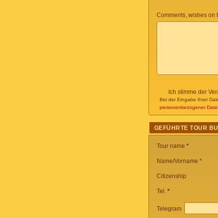
Comments, wishes on t
Ich stimme der Ve
Bei der Eingabe Ihrer Dat
personenbezogener Date
GEFÜHRTE TOUR B
Tour name
*
Name/Vorname *
Citizenship
Tel.
*
Telegram