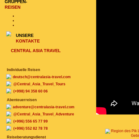
GRUPPEN-
REISEN
UNSERE
KONTAKTE
CENTRAL ASIA TRAVEL
Individuelle Reisen
deutsch@centralasia-travel.com
@Central_Asia_Travel_Tours
(+998) 94 358 60 06
Abenteuerreisen
adventure@centralasia-travel.com
@Central_Asia_Travel_Adventure
(+996) 556 65 77 99
(+996) 552 82 78 78
Reiseberatungsdienst