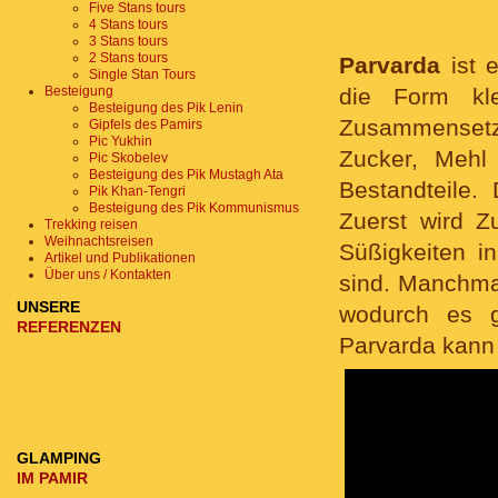
Five Stans tours
4 Stans tours
3 Stans tours
2 Stans tours
Parvarda
ist 
Single Stan Tours
Besteigung
die Form kl
Besteigung des Pik Lenin
Zusammensetzun
Gipfels des Pamirs
Pic Yukhin
Zucker, Mehl 
Pic Skobelev
Besteigung des Pik Mustagh Ata
Bestandteile.
Pik Khan-Tengri
Besteigung des Pik Kommunismus
Zuerst wird Z
Trekking reisen
Weihnachtsreisen
Süßigkeiten i
Artikel und Publikationen
Über uns / Kontakten
sind. Manchma
UNSERE
wodurch es g
REFERENZEN
Parvarda kann
GLAMPING
IM PAMIR