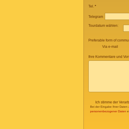
Tel.
*
Telegram
Tourdatum wählen:
Preferable form of commun
Via e-mail
Ihre Kommentare und Vor
Ich stimme der Verar
Bei der Eingabe Ihrer Daten 
personenbezogener Daten
ei