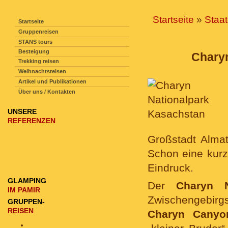
SEITENNAVIGATION
Startseite
»
Staa
Startseite
Gruppenreisen
STANS tours
Besteigung
Charyn
Trekking reisen
Weihnachtsreisen
Artikel und Publikationen
Über uns / Kontakten
UNSERE
REFERENZEN
Großstadt Almat
Schon eine kurz
Eindruck.
GLAMPING
Der
Charyn N
IM PAMIR
Zwischengebir
GRUPPEN-
REISEN
Charyn Canyo