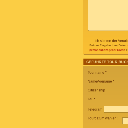
Ich stimme der Verar
Bei der Eingabe Ihrer Daten 
personenbezogener Daten
ei
GEFÜHRTE TOUR BUC
Tour name
*
Name/Vorname *
Citizenship
Tel.
*
Telegram
Tourdatum wählen: