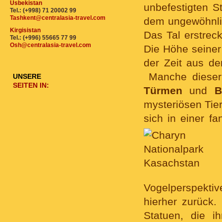
Usbekistan
unbefestigten S
Tel.: (+998) 71 20002 99
Tashkent@centralasia-travel.com
dem ungewöhnli
Kirgisistan
Das Tal erstreck
Tel.: (+996) 55665 77 99
Osh@centralasia-travel.com
Die Höhe seiner
der Zeit aus de
Manche dieser 
UNSERE
SEITEN IN:
Türmen
und
B
mysteriösen Tie
sich in einer fa
Vogelperspekt
hierher zurück.
Statuen, die i