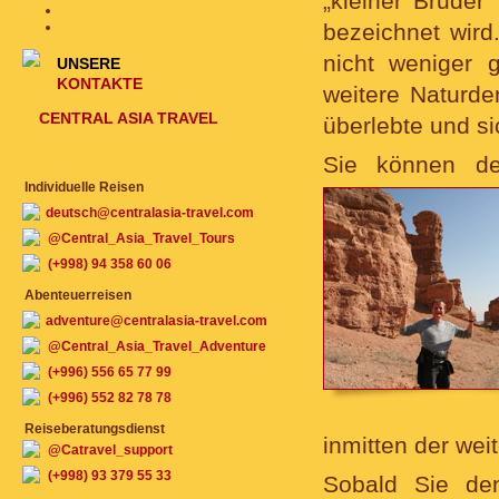
„kleiner Brude
bezeichnet wird
nicht weniger 
UNSERE
KONTAKTE
weitere Naturde
CENTRAL ASIA TRAVEL
überlebte und s
Sie können 
Individuelle Reisen
deutsch@centralasia-travel.com
@Central_Asia_Travel_Tours
(+998) 94 358 60 06
Abenteuerreisen
adventure@centralasia-travel.com
@Central_Asia_Travel_Adventure
(+996) 556 65 77 99
(+996) 552 82 78 78
Reiseberatungsdienst
inmitten der we
@Catravel_support
(+998) 93 379 55 33
Sobald Sie de