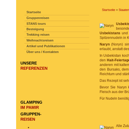
SEITENNAVIGATION
Startseite
»
Staate
Startseite
Gruppenreisen
STANS tours
Usbeki
besonde
Besteigung
Usbekistans
und 
Trekking reisen
Spitzennudeln in K
Weihnachtsreisen
Naryn
(Noryn) sin
Artikel und Publikationen
erlaubt, anstatt d
Über uns / Kontakten
In Usbekistan koch
den
Hait-Feiertag
UNSERE
anderen mit kalte
REFERENZEN
den Bursaks, dem 
Reichtum und stär
Das Rezept ist seh
Bevor Sie Naryn 
Fleisch aus der B
Für Nudeln benöti
GLAMPING
IM PAMIR
GRUPPEN-
REISEN
Alle Zut