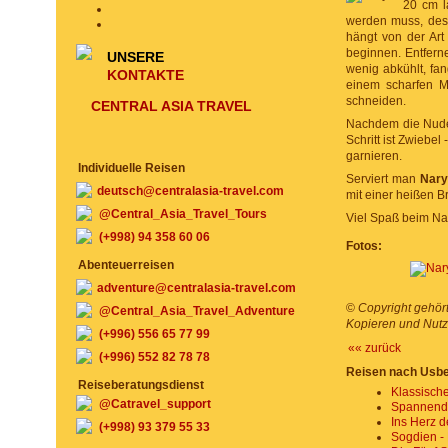
20 cm l
werden muss, desh
hängt von der Art
beginnen. Entferne
UNSERE
wenig abkühlt, fan
KONTAKTE
einem scharfen M
schneiden.
CENTRAL ASIA TRAVEL
Nachdem die Nudeln
Schritt ist Zwiebe
garnieren.
Individuelle Reisen
Serviert man
Nar
deutsch@centralasia-travel.com
mit einer heißen B
@Central_Asia_Travel_Tours
Viel Spaß beim N
(+998) 94 358 60 06
Fotos:
Abenteuerreisen
adventure@centralasia-travel.com
©
Copyright gehör
@Central_Asia_Travel_Adventure
Kopieren und Nutzu
(+996) 556 65 77 99
«« zurück
(+996) 552 82 78 78
Reisen nach Usbe
Reiseberatungsdienst
Klassisch
@Catravel_support
Spannende
Ins Herz 
(+998) 93 379 55 33
Sogdien - 