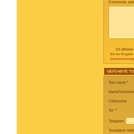
Comments, wish
Ich stimme
Bei der Eingabe 
personenbezoge
GEFÜHRTE T
Tour name
*
Name/Vorname
Citizenship
Tel.
*
Telegram
Tourdatum wäh