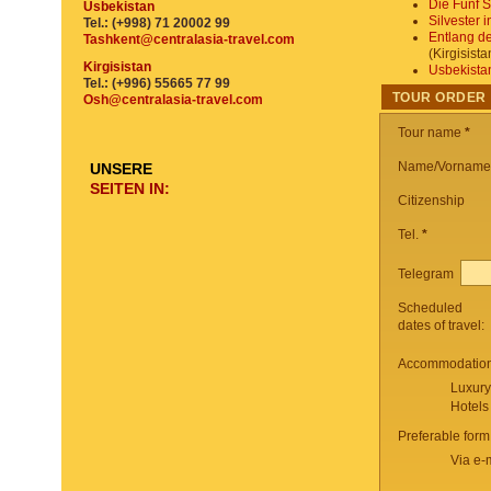
Die Fünf S
Usbekistan
Silvester 
Tel.: (+998) 71 20002 99
Entlang de
Tashkent@centralasia-travel.com
(Kirgisist
Kirgisistan
Usbekista
Tel.: (+996) 55665 77 99
TOUR ORDER
Osh@centralasia-travel.com
Tour name
*
Name/Vorname
UNSERE
SEITEN IN:
Citizenship
Tel.
*
Telegram
Scheduled
dates of travel:
Accommodation 
Luxury
Hotels
Preferable form
Via e-