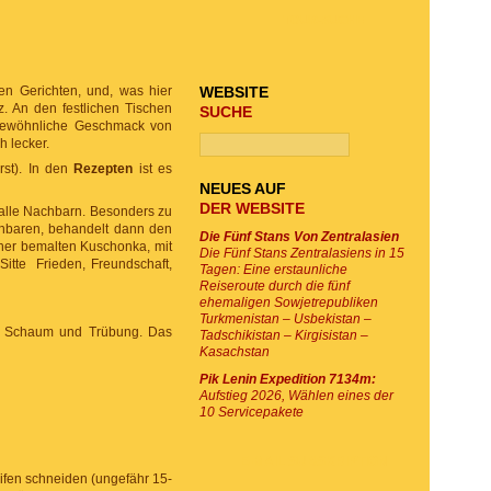
TOUR-SUCHE
en Gerichten, und, was hier
WEBSITE
z. An den festlichen Tischen
SUCHE
ngewöhnliche Geschmack von
h lecker.
rst). In den
Rezepten
ist es
NEUES AUF
DER WEBSITE
 alle Nachbarn. Besonders zu
hbaren, behandelt dann den
Die Fünf Stans Von Zentralasien
iner bemalten Kuschonka, mit
Die Fünf Stans Zentralasiens in 15
itte Frieden, Freundschaft,
Tagen: Eine erstaunliche
Reiseroute durch die fünf
ehemaligen Sowjetrepubliken
Turkmenistan – Usbekistan –
en Schaum und Trübung. Das
Tadschikistan – Kirgisistan –
Kasachstan
Pik Lenin Expedition 7134m:
Aufstieg 2026, Wählen eines der
10 Servicepakete
E-MAIL SUBSKRIPTION
eifen schneiden (ungefähr 15-