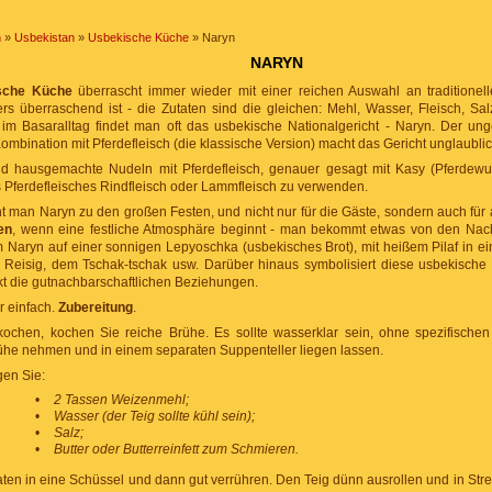
n
»
Usbekistan
»
Usbekische Küche
» Naryn
NARYN
sche Küche
überrascht immer wieder mit einer reichen Auswahl an traditionell
rs überraschend ist - die Zutaten sind die gleichen: Mehl, Wasser, Fleisch, Sal
im Basaralltag findet man oft das usbekische Nationalgericht - Naryn. Der u
ombination mit Pferdefleisch (die klassische Version) macht das Gericht unglaublic
d hausgemachte Nudeln mit Pferdefleisch, genauer gesagt mit Kasy (Pferdewu
es Pferdefleisches Rindfleisch oder Lammfleisch zu verwenden.
t man Naryn zu den großen Festen, und nicht nur für die Gäste, sondern auch für
en
, wenn eine festliche Atmosphäre beginnt - man bekommt etwas von den Nac
m Naryn auf einer sonnigen Lepyoschka (usbekisches Brot), mit heißem Pilaf in e
Reisig, dem Tschak-tschak usw. Darüber hinaus symbolisiert diese usbekische S
kt die gutnachbarschaftlichen Beziehungen.
r einfach.
Zubereitung
.
kochen, kochen Sie reiche Brühe. Es sollte wasserklar sein, ohne spezifisch
rühe nehmen und in einem separaten Suppenteller liegen lassen.
gen Sie:
•
2 Tassen Weizenmehl;
•
Wasser (der Teig sollte kühl sein);
•
Salz;
•
Butter oder Butterreinfett zum Schmieren.
aten in eine Schüssel und dann gut verrühren. Den Teig dünn ausrollen und in Str