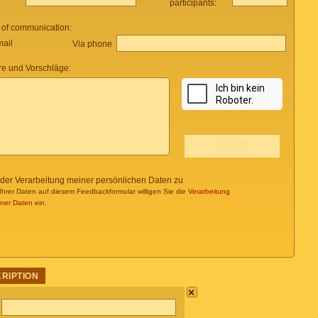
participants:
 of communication:
mail
Via phone
e und Vorschläge:
 der Verarbeitung meiner persönlichen Daten zu
Ihrer Daten auf diesem Feedbackformular willigen Sie die
Verarbeitung
ner Daten
ein.
KRIPTION
×