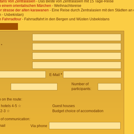
tans Von Zentralasien
- Das Beste von Zentralasien mit 15 Tage-Reise
in einem orientalischen Märchen
- Weihnachtsreise
r strasse der alten karawanen
- Eine Reise durch Zentralasien mit den Städten an
an - Usbekistan)
n Fahrradtour
- Fahrradfahrt in den Bergen und Wüsten Usbekistans
 *
E-Mail
*
Number of
participants:
on the route:
 hotels 4-5 ☆
Guest houses
 2-3 ☆
Budget choice of accomodation
 of communication:
mail
Via phone