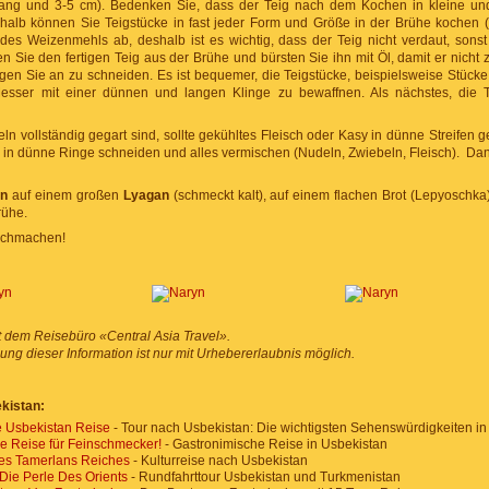
ang und 3-5 cm). Bedenken Sie, dass der Teig nach dem Kochen in kleine un
alb können Sie Teigstücke in fast jeder Form und Größe in der Brühe kochen (
 des Weizenmehls ab, deshalb ist es wichtig, dass der Teig nicht verdaut, son
n Sie den fertigen Teig aus der Brühe und bürsten Sie ihn mit Öl, damit er nich
gen Sie an zu schneiden. Es ist bequemer, die Teigstücke, beispielsweise Stücke 
esser mit einer dünnen und langen Klinge zu bewaffnen. Als nächstes, die 
 vollständig gegart sind, sollte gekühltes Fleisch oder Kasy in dünne Streifen g
l - in dünne Ringe schneiden und alles vermischen (Nudeln, Zwiebeln, Fleisch). D
yn
auf einem großen
Lyagan
(schmeckt kalt), auf einem flachen Brot (Lepyoschka
rühe.
achmachen!
t dem Reisebüro «Central Asia Travel».
ng dieser Information ist nur mit Urhebererlaubnis möglich.
kistan:
e Usbekistan Reise
- Tour nach Usbekistan: Die wichtigsten Sehenswürdigkeiten in
 Reise für Feinschmecker!
- Gastronimische Reise in Usbekistan
des Tamerlans Reiches
- Kulturreise nach Usbekistan
Die Perle Des Orients
- Rundfahrttour Usbekistan und Turkmenistan