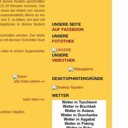
d dünne Nudeln geschnitten
ANFRAGE
15-20 Minuten kochen). Viel
ZU SCHICKEN
st muss die Arbeit von neuem
t zusammenklebt. Wenn es ein
von 5, zu falten, um sich mit
UNSERE SEITE
Teigstücke in dünne Nudeln
AUF FACEBOOK
eschnitten werden. Der letzte
UNSERE
ann mit dünnen Schichten Kazi
FOTOTHEK
) oder in einem Suppenteller
UNSERE
VIDEOTHEK
DESKTOPHINTERGRÜNDE
alle Fotos sehen »»
WETTER
nach oben »»
Wetter in Taschkent
Wetter in Bischkek
Wetter in Astana
 antiken Städten
Wetter in Duschanbe
Wetter in Aşgabat
Wetter in Peking
Wetter in Baku