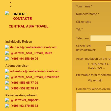
Tour name
*
UNSERE
Name/Vorname *
KONTAKTE
Citizenship
CENTRAL ASIA TRAVEL
Tel.
*
Telegram
Individuelle Reisen
Scheduled
deutsch@centralasia-travel.com
dates of travel:
@Central_Asia_Travel_Tours
(+998) 94 358 60 06
Accommodation on the ro
Luxury hotels 4-
Abenteuerreisen
Hotels 2-3 ☆
adventure@centralasia-travel.com
Preferable form of commun
@Central_Asia_Travel_Adventure
Via e-mail
(+996) 556 65 77 99
(+996) 552 82 78 78
Comments, wishes on the
Reiseberatungsdienst
@Catravel_support
(+998) 93 379 55 33