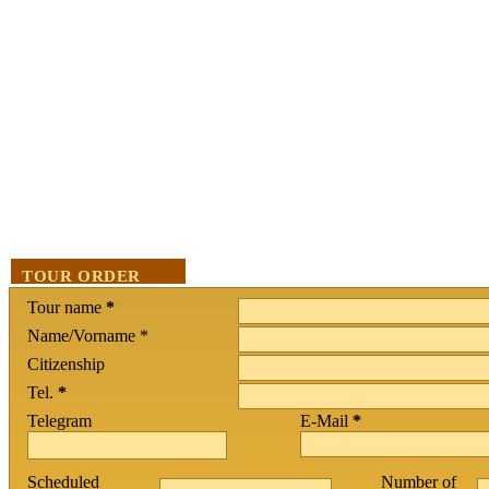
TOUR ORDER
Tour name
*
Name/Vorname *
Citizenship
Tel.
*
Telegram
E-Mail
*
Scheduled
Number of