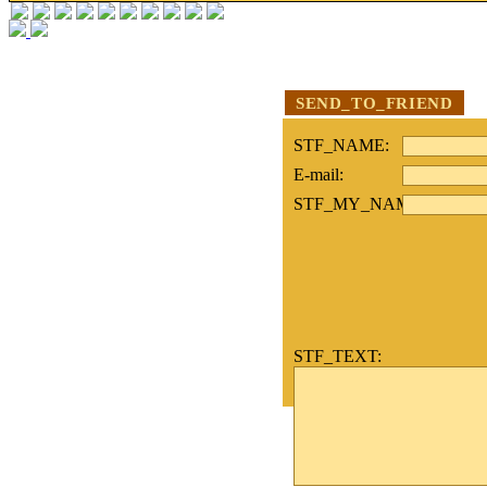
SEND_TO_FRIEND
STF_NAME:
E-mail:
STF_MY_NAME:
STF_TEXT: