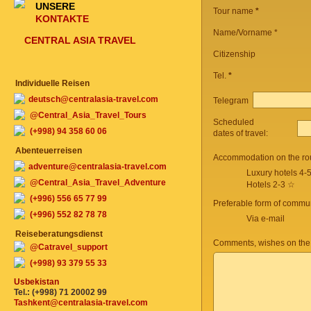
UNSERE
Tour name
*
KONTAKTE
Name/Vorname *
CENTRAL ASIA TRAVEL
Citizenship
Tel.
*
Individuelle Reisen
deutsch@centralasia-travel.com
Telegram
@Central_Asia_Travel_Tours
Scheduled
(+998) 94 358 60 06
dates of travel:
Abenteuerreisen
Accommodation on the ro
adventure@centralasia-travel.com
Luxury hotels 4-
@Central_Asia_Travel_Adventure
Hotels 2-3 ☆
(+996) 556 65 77 99
Preferable form of commun
(+996) 552 82 78 78
Via e-mail
Reiseberatungsdienst
Comments, wishes on the
@Catravel_support
(+998) 93 379 55 33
Usbekistan
Tel.: (+998) 71 20002 99
Tashkent@centralasia-travel.com