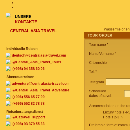
UNSERE
KONTAKTE
Wassermelonen
CENTRAL ASIA TRAVEL
TOUR ORDER
Tour name
*
Individuelle Reisen
Name/Vorname *
deutsch@centralasia-travel.com
@Central_Asia_Travel_Tours
Citizenship
(+998) 94 358 60 06
Tel.
*
Abenteuerreisen
Telegram
adventure@centralasia-travel.com
@Central_Asia_Travel_Adventure
Scheduled
dates of travel:
(+996) 556 65 77 99
(+996) 552 82 78 78
Accommodation on the ro
Reiseberatungsdienst
Luxury hotels 4-
@Catravel_support
Hotels 2-3 ☆
(+998) 93 379 55 33
Preferable form of commun