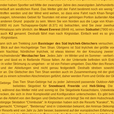
nder haben Sportler seit Mitte der zwanziger Jahre des zwanzigsten Jahrhunderts
verläuft am westlichen Rand. Das Wetter gibt der Fahrt bestimmt noch ein wenig 
etroffen werden und der Wind wird wehen, so dass eine Fahrt nach Khan-Tengri 
sagen, lohnendes Gebiet für Touristen mit einer gehörigen Portion äußerster Ab
n anderen Grund populär zu sein. Wenn Sie von Norden aus die Lage von Khan-
(5900 m) zum Tschapayew-Gipfel (6.371 m) betrachten, sind Sie zwar zweihun
imalayas sehr ähnlich: der
Mount Everest
(8848 m), seinen
Südsattel
(7900 m) 
 auch
K2
genannt. Deshalb fährt man nach Kirgisistan. Einfach weil es so groß
Kirgisistans.
 kann sich am Trekking zum
Basislager des Süd Inylchek-Gletschers
versuchen.
lick auf den Hochgebirge Tien Shan. Übrigens ist Süd Inylchek der größte vo
ein Nachbar, Nördlicher Inylchek, ist etwas kleiner. An der Kreuzung zweier
verschwindende"
Merzbacher See
. Jedes Jahr - im Winter und im Sommer - verliert
 und lässt es in fließende Flüsse fallen. An der Unterseite befinden sich Eis
e in voller Strömung zu umgehen - er ist von Felsen umgeben. Das Alter des Rese
s und der Ableitungen sind nicht genau festgestellt. Deshalb streben sowohl
ier an. Die Gletscher des Tien Shan werden auch im Zusammenhang mit der glo
at zu einem schnellen Abschmelzen geführt, daher werden Form und Größe der Gle
Das Tien Shan-Gebirge hat zu jeder Jahreszeit passende Outdoor-Aktivi
beliebtes Skigebiet für
Snowboard
,
Freeride
und
Heli-Skiing
. Die
, während das Wetter mild und sonnig ist. Die Skigebiete Kasachstans, Usbekista
cken, die sich in ihrer Komplexität und Konfiguration unterscheiden. Es gibt bel
man die Abfahrt von den Bergen und Gletschern und bringt Sie mit dem Hubschrau
ebirgige Skistation "Chimbulak". In Kirgisistan haben sich die Resorts "Karakol", "
emacht. "Chimgan", "Beldersay" sind in Usbekistan bekannt, der Amirsai-Skikompl
her Resorts wird von Jahr zu Jahr besser, basierend auf der europäischen Erfahrung.