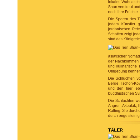
lokales Wahrzeic
Shan verstreut und
noch ihre Früchte.
Die Sporen des T
jedem Künstler 
jordanischen Pete
Schatten zeigt je
sind das Königrei
asiatischer Nomade
der Nachkommen von
und kulinarische T
Umgebung kennen
Die Schluchten vo
Berge. Tschon-Koy
und den hier leb
buddhistischen Sym
Die Schluchten wer
Angren, Akbulak, I
Rafting. Sie durch
durch enge steinig
TÄLER