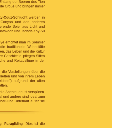
. Entlang der Sporen des Tien
ende Größe und bringen immer
ty-Oguz-Schlucht
werden in
d Canyon und den anderen
ierende Spiel aus Licht und
 Barskoon und Tschon-Koy-Su
oye errichtet man im Sommer
 die traditionelle Wohnstätte
en, das Leben und die Kultur
e Geschichte, pflegen Sitten
üche und Reitausflüge in der
 die Vorstellungen über die
erließen und von ihrem Leben
ichen") aufgrund der alten
atten.
die Abenteuerlust verspüren.
kal und andere sind ideal zum
ber- und Unterlauf laufen sie
g
,
Paragliding
. Dies ist die