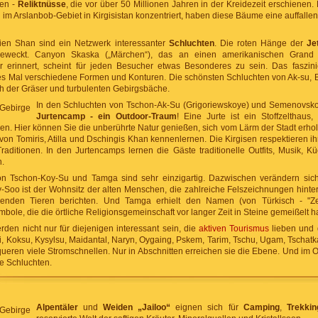
hen -
Reliktnüsse
, die vor über 50 Millionen Jahren in der Kreidezeit erschienen
 im Arslanbob-Gebiet in Kirgisistan konzentriert, haben diese Bäume eine auffall
ien Shan sind ein Netzwerk interessanter
Schluchten
. Die roten Hänge der
Je
geweckt. Canyon Skaska („Märchen“), das an einen amerikanischen Gran
r erinnert, scheint für jeden Besucher etwas Besonderes zu sein. Das faszin
des Mal verschiedene Formen und Konturen. Die schönsten Schluchten von Ak-su,
ch der Gräser und turbulenten Gebirgsbäche.
In den Schluchten von Tschon-Ak-Su (Grigoriewskoye) und Semenovsk
Jurtencamp - ein Outdoor-Traum
! Eine Jurte ist ein Stoffzelthaus,
n. Hier können Sie die unberührte Natur genießen, sich vom Lärm der Stadt erhol
 Tomiris, Atilla und Dschingis Khan kennenlernen. Die Kirgisen respektieren ihr
raditionen. In den Jurtencamps lernen die Gäste traditionelle Outfits, Musik, K
.
n Tschon-Koy-Su und Tamga sind sehr einzigartig. Dazwischen verändern sich
-Soo ist der Wohnsitz der alten Menschen, die zahlreiche Felszeichnungen hint
enden Tieren berichten. Und Tamga erhielt den Namen (von Türkisch - "Ze
bole, die die örtliche Religionsgemeinschaft vor langer Zeit in Steine ​​gemeißelt h
den nicht nur für diejenigen interessant sein, die
aktiven Tourismus
lieben und 
li, Koksu, Kysylsu, Maidantal, Naryn, Oygaing, Pskem, Tarim, Tschu, Ugam, Tschat
queren viele Stromschnellen. Nur in Abschnitten erreichen sie die Ebene. Und im O
e Schluchten.
Alpentäler
und
Weiden „Jailoo“
eignen sich für
Camping
,
Trekkin