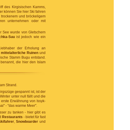
riff des Kirgisischen Kamms,
r können Sie hier Ski fahren
t trockenem und bröckeligem
ren unternehmen oder mit
er See wurde von Gletschern
chka-Suu
ist jedoch wie ein
 Liebhaber der Erholung an
,
mittelalterliche Ruinen
und
isische Stamm Bugu entstand.
benannt, die hier den Islam
 am Strand.
rgszüge gespannt ist, ist der
nter unter null fällt und die
e erste Erwähnung von Issyk-
hai" - "das warme Meer".
er zu tanken - hier gibt es
d
Restaurants
- bietet für fast
Skifahrer
,
Snowboarder
und