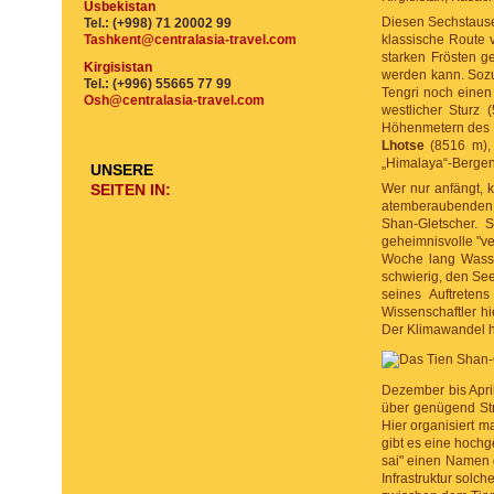
Usbekistan
Diesen Sechstause
Tel.: (+998) 71 20002 99
Tashkent@centralasia-travel.com
klassische Route 
starken Frösten g
Kirgisistan
werden kann. Sozu
Tel.: (+996) 55665 77 99
Tengri noch eine
Osh@centralasia-travel.com
westlicher Sturz 
Höhenmetern des H
Lhotse
(8516 m),
„Himalaya“-Bergen 
UNSERE
SEITEN IN:
Wer nur anfängt,
atemberaubenden B
Shan-Gletscher. S
geheimnisvolle "
Woche lang Wasser
schwierig, den Se
seines Auftreten
Wissenschaftler h
Der Klimawandel h
Dezember bis April
über genügend Stre
Hier organisiert 
gibt es eine hochg
sai" einen Namen g
Infrastruktur solc