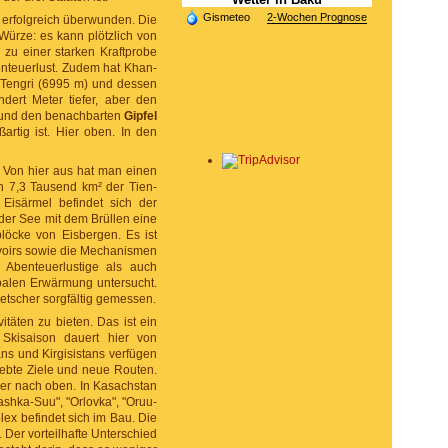
Gismeteo
2-Wochen Prognose
 erfolgreich überwunden. Die
Würze: es kann plötzlich von
zu einer starken Kraftprobe
enteuerlust. Zudem hat Khan-
Tengri (6995 m) und dessen
dert Meter tiefer, aber den
und den benachbarten
Gipfel
artig ist. Hier oben. In den
 Von hier aus hat man einen
n 7,3 Tausend km² der Tien-
 Eisärmel befindet sich der
 der See mit dem Brüllen eine
blöcke von Eisbergen. Es ist
rvoirs sowie die Mechanismen
 Abenteuerlustige als auch
balen Erwärmung untersucht.
tscher sorgfältig gemessen.
täten zu bieten. Das ist ein
 Skisaison dauert hier von
ns und Kirgisistans verfügen
iebte Ziele und neue Routen.
ber nach oben. In Kasachstan
Kashka-Suu", "Orlovka", "Oruu-
ex befindet sich im Bau. Die
 Der vorteilhafte Unterschied