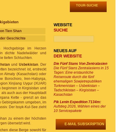
TOUR-SUCHE
kigebieten
WEBSITE
SUCHE
on Tien Shan
der Geschichte
es Hochgebirge im Herzen
NEUES AUF
in dichte Nadelwälder und
DER WEBSITE
ie tiefen Schluchten.
Die Fünf Stans Von Zentralasien
hstan
und
Usbekistan
. Der
Die Fünf Stans Zentralasiens in 15
ten bezeichnet ist, erstreckt
Tagen: Eine erstaunliche
on Almaty (Kasachstan) oder
Reiseroute durch die fünf
mme Borochoro, Iren-Habyrga,
ehemaligen Sowjetrepubliken
Region Xinjiang Uygur (XUAR)
Turkmenistan – Usbekistan –
 beginnen in Kirgisistan und
Tadschikistan – Kirgisistan –
n als auch aus der Hauptstadt
Kasachstan
ergana Kette - grenzt an das
Pik Lenin Expedition 7134m:
chen Gebirgskamm umgeben, im
Aufstieg 2026, Wählen eines der
iv. Der Issyk-Kul-See zieht
10 Servicepakete
 Shan zu einem der höchsten
rgen übersetzt wird.
E-MAIL SUBSKRIPTION
chen diese Berge sowohl für