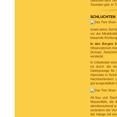
zwischen dem Tie
Touristen gibt. In
SCHLUCHTEN
sowie keine Zeit 
vor der Attraktivi
bekannte Richtun
In den Bergen K
Observatorium Ass
(Kulsai). Zwische
versteckt.
In Usbekistan wer
m) durch die ma
Gebirgswege für 
Alpiniade in Tschi
Nachbarländern. U
gut ausgestattete 
Ak-Suu und Tasch-
Wasserfälle, die
atemberaubend sch
verändern die Vor
die Hänge mit ein