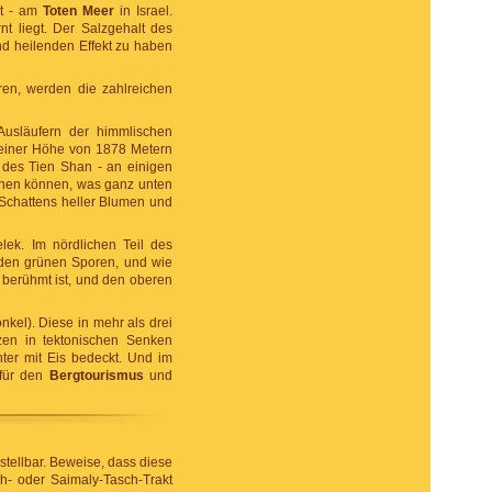
st - am
Toten Meer
in Israel.
nt liegt. Der Salzgehalt des
d heilenden Effekt zu haben
eren, werden die zahlreichen
Ausläufern der himmlischen
 einer Höhe von 1878 Metern
 des Tien Shan - an einigen
sehen können, was ganz unten
 Schattens heller Blumen und
ek. Im nördlichen Teil des
n den grünen Sporen, und wie
 berühmt ist, und den oberen
kel). Diese in mehr als drei
en in tektonischen Senken
ter mit Eis bedeckt. Und im
 für den
Bergtourismus
und
stellbar. Beweise, dass diese
h- oder Saimaly-Tasch-Trakt