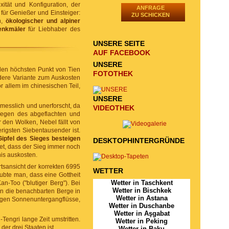
ität und Konfiguration, der
ANFRAGE
 für Genießer und Einsteiger:
ZU SCHICKEN
n,
ökologischer und alpiner
enkmäler
für Liebhaber des
UNSERE SEITE
AUF FACEBOOK
UNSERE
den höchsten Punkt von Tien
FOTOTHEK
dere Variante zum Auskosten
r allem im chinesischen Teil,
UNSERE
messlich und unerforscht, da
VIDEOTHEK
Wegen des abgeflachten und
r den Wolken, Nebel fällt von
rigsten Siebentausender ist.
ipfel des Sieges
besteigen
DESKTOPHINTERGRÜNDE
et, dass der Sieg immer noch
is auskosten.
rtsansicht der korrekten 6995
WETTER
aubte man, dass eine Gottheit
Wetter in Taschkent
an-Too ("blutiger Berg"). Bei
Wetter in Bischkek
nn die benachbarten Berge in
Wetter in Astana
tigen Sonnenuntergangflüsse,
Wetter in Duschanbe
Wetter in Aşgabat
engri lange Zeit umstritten.
Wetter in Peking
er drei Staaten ist.
Wetter in Baku