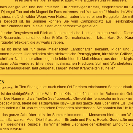
reservierte Welt der saftigen Kräuter, Mineralquellen und Kristallseen.
ines der größten und berühmtesten. Ein dreieckiger Kristall, eingeklemmt im G
Djumgal-Too und ein Magnet für Fans extremes und "schwarzes" Urlaubs. Im Winte
einschließlich wilder Wege, vom Hubschrauber bis zu einem Berggipfel, der mi
e bedeckt ist. Im Sommer können Sie vom Campingplatz aus Trekkingtou
n die Schönheit des Tales aus der Vogelperspektive genießen.
tätische Bergwiesen mit Blick auf das malerische Hochlandplateau Arabel. Dies
50 Reservoirs unterschiedlicher Größe. Der malerischste - kristallklare See
Kas
rggipfel reflektiert, die aufwärts streben.
Tal
ist nicht nur für seine malerischen Landschaften bekannt. Pilger und
men hierher. Hier befinden sich steinzeitliche
Petroglyphen
,
kirchliche Gräber
chriften
. Nach einer alten Legende lebte hier die Mutterhirsch, aus der der kirg
anjyly-Ata wurde zu Ehren des muslimischen Predigers Sufi und Wundertäters 
iche Mineralquellen, laut Zeugenaussagen, helfen Krankheiten zu heilen.
EN
In Tien Shan gibt es auch einen Ort für einen erholsamen Sommerurlaub
e
ist der siebtgrößte See der Welt. Diese Kristalloberfläche, die im Rahmen der Gebi
n. Der Name wird als "heißer See" übersetzt. Obwohl die Temperatur im Bezirk im Wi
bedeckt sind, bleibt der salzigwarme Issyk-Kul das ganze Jahr über ohne Eis. Di
hrhundert v. Chr. Von chinesischen Reisenden hinterlassen. Sie nannten ihn "Je-K
ul das ganze Jahr über aktiv. Im Sommer kommen die Menschen hierher, um Wass
 am Schwarzen Meer. Die Infrastruktur -
Strände
und
Piers
,
Hotels
,
Geschäfte
un
in geeignetes Reiseziel. Im Winter reiten Liebhaber der extremen Erholung -
m den Issyk-Kul.