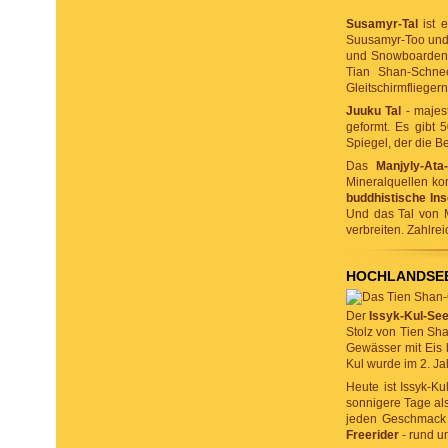
Susamyr-Tal
ist e
Suusamyr-Too und 
und Snowboarden, 
Tian Shan-Schne
Gleitschirmflieger
Juuku Tal
- majes
geformt. Es gibt 
Spiegel, der die Be
Das
Manjyly-Ata-
Mineralquellen kom
buddhistische Ins
Und das Tal von M
verbreiten. Zahlre
HOCHLANDSE
Der
Issyk-Kul-Se
Stolz von Tien Sha
Gewässer mit Eis 
Kul wurde im 2. Ja
Heute ist Issyk-K
sonnigere Tage als
jeden Geschmack e
Freerider
- rund u