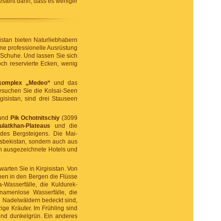
steht darin, dass es weniger
stan bieten Naturliebhabern
ne professionelle Ausrüstung
Schuhe. Und lassen Sie sich
och reservierte Ecken, wenig
komplex „Medeo“
und das
esuchen Sie die Kolsai-Seen
isistan, sind drei Stauseen
und
Pik Ochotnitschiy
(3099
ulatkhan-Plateaus
und die
des Bergsteigens. Die Mai-
 Usbekistan, sondern auch aus
ch ausgezeichnete Hotels und
warten Sie in Kirgisistan. Von
ben in den Bergen die Flüsse
-Wasserfälle, die Kuldurek-
namenlose Wasserfälle, die
n Nadelwäldern bedeckt sind,
ge Kräuter. Im Frühling sind
und dunkelgrün. Ein anderes