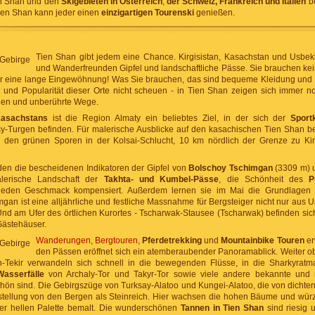
n Shan und den
Skigebieten in Österreich
,
der Schweiz, Frankreich und Italien
be
 Tien Shan kann jeder einen
einzigartigen Tourenski
genießen.
Tien Shan gibt jedem eine Chance. Kirgisistan, Kasachstan und Usbeki
und Wanderfreunden Gipfel und landschaftliche Pässe. Sie brauchen kei
für eine lange Eingewöhnung! Was Sie brauchen, das sind bequeme Kleidung und 
tät und Popularität dieser Orte nicht scheuen - in Tien Shan zeigen sich immer n
gen und unberührte Wege.
asachstans
ist die Region Almaty ein beliebtes Ziel, in der sich der
Sport
y-Turgen befinden. Für malerische Ausblicke auf den kasachischen Tien Shan b
n den grünen Sporen in der Kolsai-Schlucht, 10 km nördlich der Grenze zu Kirg
den die bescheidenen Indikatoren der Gipfel von
Bolschoy Tschimgan
(3309 m) 
lerische Landschaft der
Takhta- und Kumbel-Pässe
, die Schönheit des
P
jeden Geschmack kompensiert. Außerdem lernen sie im Mai die Grundlagen 
mgan ist eine alljährliche und festliche Massnahme für Bergsteiger nicht nur aus
nd am Ufer des örtlichen Kurortes - Tscharwak-Stausee (Tscharwak) befinden si
Gästehäuser.
Wanderungen
,
Bergtouren
,
Pferdetrekking
und
Mountainbike Touren
er
den Pässen eröffnet sich ein atemberaubender Panoramablick. Weiter o
Tekir verwandeln sich schnell in die bewegenden Flüsse, in die Sharkyratma
Wasserfälle
von Archaly-Tor und Takyr-Tor sowie viele andere bekannte und 
ön sind. Die Gebirgszüge von Turksay-Alatoo und Kungei-Alatoo, die von dichte
stellung von den Bergen als Steinreich. Hier wachsen die hohen Bäume und würzi
er hellen Palette bemalt. Die wunderschönen
Tannen in Tien Shan
sind riesig 