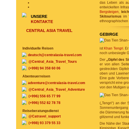
das Leben als auc
entwickelten Infra
Bergsteigen
,
leic
UNSERE
Skitourismus
im 
ethnographischen 
KONTAKTE
CENTRAL ASIA TRAVEL
GEBIRGE
Individuelle Reisen
ist
Khan Tengri
. E
noch unbesiegte Gi
deutsch@centralasia-travel.com
Der
„Gipfel des S
@Central_Asia_Travel_Tours
er von allen Sei
(+998) 94 358 60 06
gestreckten Gipfel
oben und Lawinen f
Abenteuerreisen
Eine gute Vorbere
verspricht eine gr
adventure@centralasia-travel.com
von den Mutigen un
@Central_Asia_Travel_Adventure
(+996) 556 65 77 99
(+996) 552 82 78 78
(„Tengri“) an der 
Sonnenuntergang i
Reiseberatungsdienst
die Dämmerung fall
@Catravel_support
glitzernd und funk
(+998) 93 379 55 33
Die Nähe der Staa
Kirgisistan, Kasac