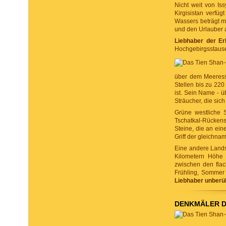
Nicht weit von Is
Kirgisistan verfü
Wassers beträgt m
und den Urlauber a
Liebhaber der Er
Hochgebirgsstause
über dem Meeressp
Stellen bis zu 220
ist. Sein Name - ü
Sträucher, die sic
Grüne westliche 
Tschatkal-Rückens
Steine, die an ei
Griff der gleichna
Eine andere Landsc
Kilometern Höhe 
zwischen den flac
Frühling, Sommer 
Liebhaber
unberü
DENKMÄLER D