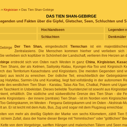
n
»
Kirgisistan
» Das Tien Shan-Gebirge
DAS TIEN SHAN-GEBIRGE
egenden und Fakten über die Gipfel, Gletscher, Seen, Schluchten und S
Hochlandseen
Legenden v
Schluchten
Denkmäler 
Der Tien Shan,
eingedeutscht
Tienschan
ist ein majestätisch
Zentralasiens. Die Menschen kommen hierher und verlieben sich 
 Sie verlieben sich kopfüber in Schönheit der Landschaft, verlieren ihre Herzen an d
ebirge
erstreckt sich von Osten nach Westen in ganz
China
,
Kirgisistan
,
Kasac
 Tien Shans, der als Ketmen, Sailiysky Alatau, Kyungei-Ala-Too und Kirgisisch Ket
rch das Territorium Kasachstans und Kirgisistans. Die meisten Gegenden sind v
stan) aus leicht zu erreichen. Der östliche Teil, einschließlich der Gebirgskä
tag Halyktau, Sarmin-Ula und Kuraktag, liegt fast vollständig in der autonomen 
iete des westlichen Tien Shan - Karatau, Talas Ala-Too, Chatkal, Pskem und Ugam
n Taschkent in Usbekistan. Dieses beliebte Touristenziel ist sowohl aus Kirgisista
hkent, erhältlich. Die südliche und südwestliche Grenze des Tien Shan - die F
erle Kirgisistans - der innere (zentrale) Tien Shan - ist im Norden vom Kirgisis
Too Gebirgskamm, im Westen - Fergana Gebirgskamm und im Osten - Akshirak-Mass
lt an. Er ist leicht mit dem Auto, Bus, Zug und sogar mit dem Flugzeug erreichbar.
iten von mehr als dreißig Gipfeln der Marke von sechs Kilometern, zählt Tien
 ist kein Zufall, dass der Name dieser Berge mit "himmlischen" oder "göttlichen" Be
Kette von dem Vorgebirge, sanften Hängen und malerischen Tälern und Seen ma