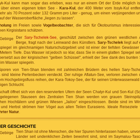
syk-Kul kann man sogar das erleben, was nur an einem Ort der Erde möglich i
gt über einen eigenen toten See -
Kara-Kul
, der 400 Meter vom Issyk-Kul entfer
ehr als 70 Prozent oder 132 Gramm pro Liter - genug, um einen verjüngenden un
uf der Wasseroberfläche „liegen zu lassen“.
holung
im Freien sowie
Vogelbeobachter
, die sich für Ökotourismus interessi
en Kirgisistans schätzen.
Der
Sary-Tschelek-See
, geschützt zwischen den grünen westlichen 
Berge, fragt nach der Leinwand des Künstlers.
Sary-Tschelek
liegt auf
iegel im gleichnamigen Naturschutzgebiet und ist einer der tiefsten Gewässer
 Metern Tiefe. Das Wasser ist jedoch so klar, dass Sie in einem glatten Spiegel 
bersetzt aus der kirgisischen "gelben Schüssel", erhielt der See dank des bunten
h im Wasser spiegeln.
Sporen von Tien-Shan blenden mit zahlreichen Brüdern des hellen Sary-Tschel
 sind kleine Perlenbecken versteckt. Der ruhige Aflatun-See, verloren zwische
nem Hochgebirgsfluss reihen, der Kara-Tokoy-See, der für seinen Unterwasserwald
migen Schlucht.
haft öffnet sich von den reservierten Ufern der Seen Chatyr-Kul und Son-Kul (Son
gelegenen Stauseen des Zentralen Tien Shan werden von grauen Steinspitz
hen Hochtälern und grünen Wiesen „Jailoo“ eingeschlossen. Beide sind im Win
und Herbst strömen hier Vögel aus allen Teilen Eurasiens. Ideale Reiseziele
hrter
Natur
.
ER GESCHICHTE
Tien Shan ist ohne Menschen, die hier Spuren hinterlassen haben, unvor
Länder seit undenklichen Zeiten bewohnt sind, sind im Saymaluu-Tasc