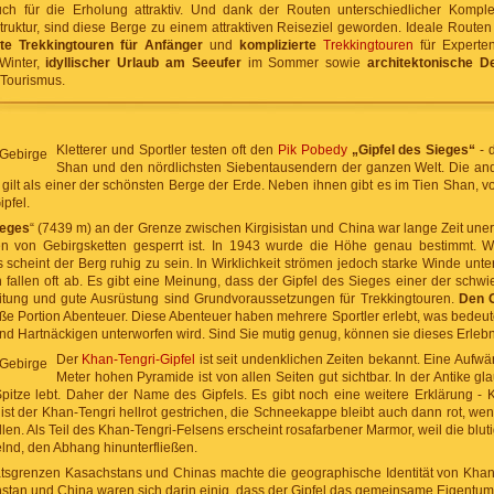
h für die Erholung attraktiv. Und dank der Routen unterschiedlicher Komplex
struktur, sind diese Berge zu einem attraktiven Reiseziel geworden. Ideale Routen
hte Trekkingtouren für Anfänger
und
komplizierte
Trekkingtouren
für Experte
Winter,
idyllischer Urlaub am Seeufer
im Sommer sowie
architektonische D
Tourismus.
Kletterer und Sportler testen oft den
Pik Pobedy
„Gipfel des Sieges“
- 
Shan und den nördlichsten Siebentausendern der ganzen Welt. Die an
r gilt als einer der schönsten Berge der Erde. Neben ihnen gibt es im Tien Shan, vo
pfel.
ieges
“ (7439 m) an der Grenze zwischen Kirgisistan und China war lange Zeit uner
ten von Gebirgsketten gesperrt ist. In 1943 wurde die Höhe genau bestimmt. 
s scheint der Berg ruhig zu sein. In Wirklichkeit strömen jedoch starke Winde unte
allen oft ab. Es gibt eine Meinung, dass der Gipfel des Sieges einer der schwie
itung und gute Ausrüstung sind Grundvoraussetzungen für Trekkingtouren.
Den G
oße Portion Abenteuer. Diese Abenteuer haben mehrere Sportler erlebt, was bedeut
d Hartnäckigen unterworfen wird. Sind Sie mutig genug, können sie dieses Erlebn
Der
Khan-Tengri-Gipfel
ist seit undenklichen Zeiten bekannt. Eine Aufwä
Meter hohen Pyramide ist von allen Seiten gut sichtbar. In der Antike gl
Spitze lebt. Daher der Name des Gipfels. Es gibt noch eine weitere Erklärung - K
st der Khan-Tengri hellrot gestrichen, die Schneekappe bleibt auch dann rot, we
en. Als Teil des Khan-Tengri-Felsens erscheint rosafarbener Marmor, weil die blu
elnd, den Abhang hinunterfließen.
tsgrenzen Kasachstans und Chinas machte die geographische Identität von Khan-T
hstan und China waren sich darin einig, dass der Gipfel das gemeinsame Eigentum d