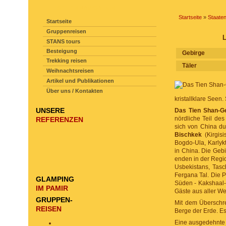
SEITENNAVIGATION
Startseite
»
Staate
Startseite
Gruppenreisen
L
STANS tours
Besteigung
Gebirge
Trekking reisen
Täler
Weihnachtsreisen
Artikel und Publikationen
Über uns / Kontakten
kristallklare Seen.
UNSERE
Das Tien Shan-G
nördliche Teil des
REFERENZEN
sich von China du
Bischkek
(Kirgisi
Bogdo-Ula, Karlyk
in China. Die Geb
enden in der Regio
Usbekistans, Tasc
Fergana Tal. Die P
GLAMPING
Süden - Kakshaal-
IM PAMIR
Gäste aus aller We
GRUPPEN-
Mit dem Überschre
REISEN
Berge der Erde. Es
Eine ausgedehnte 