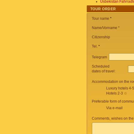
Usbekistan Fahrradt
TOUR ORDER
Tour name
*
Name/Vorname *
Citizenship
Tel.
*
Telegram
Scheduled
dates of travel:
Accommodation on the ro
Luxury hotels 4-
Hotels 2-3 ☆
Preferable form of commun
Via e-mail
Comments, wishes on the