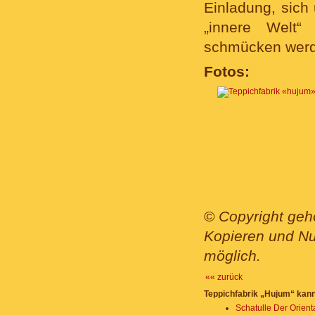
Einladung, sich
„innere Welt“
schmücken wer
Fotos:
©
Copyright gehö
Kopieren und Nut
möglich.
«« zurück
Teppichfabrik „Hujum“ kann
Schatulle Der Orien