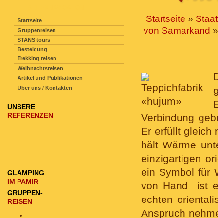
SEITENNAVIGATION
Startseite
»
Staa
Startseite
von Samarkand
»
Gruppenreisen
STANS tours
Besteigung
Trekking reisen
Weihnachtsreisen
Artikel und Publikationen
Über uns / Kontakten
g
UNSERE
REFERENZEN
Verbindung gebr
Er erfüllt gleic
hält Wärme unt
einzigartigen o
ein Symbol für
GLAMPING
IM PAMIR
von Hand ist ei
GRUPPEN-
echten oriental
REISEN
Anspruch nehmen