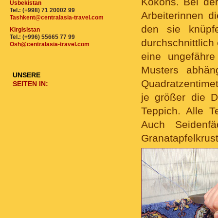
Kokons. Bei der
Usbekistan
Tel.: (+998) 71 20002 99
Arbeiterinnen 
Tashkent@centralasia-travel.com
den sie knüpf
Kirgisistan
Tel.: (+996) 55665 77 99
durchschnittlich
Osh@centralasia-travel.com
eine ungefähre
Musters abhän
UNSERE
Quadratzentimet
SEITEN IN:
je größer die Di
Teppich. Alle 
Auch Seidenf
Granatapfelkrus