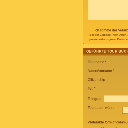
Ich stimme der Verar
Bei der Eingabe Ihrer Daten 
personenbezogener Daten
ei
GEFÜHRTE TOUR BUC
Tour name
*
Name/Vorname *
Citizenship
Tel.
*
Telegram
Tourdatum wählen:
Preferable form of commun