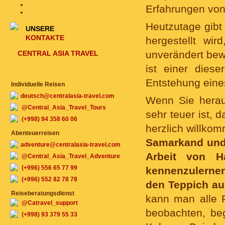
Erfahrungen von
Heutzutage gibt
UNSERE
KONTAKTE
hergestellt wi
unverändert be
CENTRAL ASIA TRAVEL
ist einer dies
Entstehung eine
Individuelle Reisen
deutsch@centralasia-travel.com
Wenn Sie hera
@Central_Asia_Travel_Tours
sehr teuer ist, 
(+998) 94 358 60 06
herzlich willko
Abenteuerreisen
Samarkand und 
adventure@centralasia-travel.com
Arbeit von H
@Central_Asia_Travel_Adventure
(+996) 556 65 77 99
kennenzulerne
(+996) 552 82 78 78
den Teppich au
Reiseberatungsdienst
kann man alle 
@Catravel_support
beobachten, be
(+998) 93 379 55 33