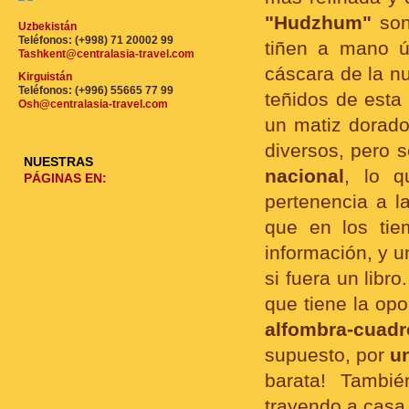
"Hudzhum"
son
Uzbekistán
Teléfonos: (+998) 71 20002 99
tiñen a mano 
Tashkent@centralasia-travel.com
cáscara de la nu
Kirguistán
Teléfonos: (+996) 55665 77 99
teñidos de esta
Osh@centralasia-travel.com
un matiz dorado
diversos, pero s
NUESTRAS
nacional
, lo q
PÁGINAS EN:
pertenencia a la
que en los tie
información, y 
si fuera un libr
que tiene la op
alfombra-cuadr
supuesto, por
u
barata! Tambi
trayendo a casa