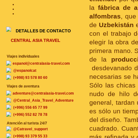
la
fábrica de
alfombras
, que
de
Uzbekistán
e
DETALLES DE CONTACTO
con el trabajo 
CENTRAL ASIA TRAVEL
elegir la obra 
primera mano. Si
Viajes individuales
de la
producc
espanol@centralasia-travel.com
desdevanado 
@espanolcat
necesarias se h
(+998) 93 578 80 60
Sólo las chicas
Viajes de aventura
nudo de hilo de
adventure@centralasia-travel.com
@Central_Asia_Travel_Adventure
general, tardan
(+996) 556 65 77 99
es sólo un tiem
(+996) 552 82 78 78
del diseño. Tam
Atención al turista 24/7
cuadrado. Cuan
@Catravel_support
más refinada y 
(+998) 93 379 55 33