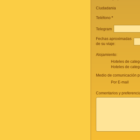
Ciudadania
Teléfono
*
Telegram
Fechas aproximadas
de su viaje:
Alojamiento:
Hoteles de categ
Hoteles de categ
Medio de comunicación pr
Por E-mail
Comentarios y preferencia