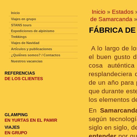
NAVEGACIÓN DE LA PAGINA
Inicio
»
Estados
Inicio
de Samarcanda
»
Viajes en grupo
STANS tours
FÁBRICA D
Expediciones de alpinismo
Trekkings
Viajes de Navidad
A lo largo de l
Artículos y publicaciones
¿Quiénes somos? / Contactos
el buen gusto d
Nuestros vacancias
cosa auténtic
resplandeciera 
REFERENCIAS
DE LOS CLIENTES
de un año para 
que durante est
los elementos de
En
Samarcand
GLAMPING
según tecnologí
EN YURTAS EN EL PAMIR
siglo en siglo, 
VIAJES
EN GRUPO
entender
por q