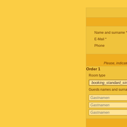
Name and surname 
E-Mail *
Phone
Please, indicate
Order 1
Room type
Guests names and surnam