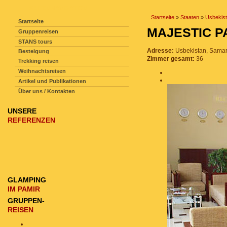
SEITENNAVIGATION
Startseite
»
Staaten
»
Usbekis
Startseite
MAJESTIC 
Gruppenreisen
STANS tours
Adresse:
Usbekistan, Samar
Besteigung
Zimmer gesamt:
36
Trekking reisen
Weihnachtsreisen
Artikel und Publikationen
Über uns / Kontakten
UNSERE
REFERENZEN
GLAMPING
IM PAMIR
GRUPPEN-
REISEN