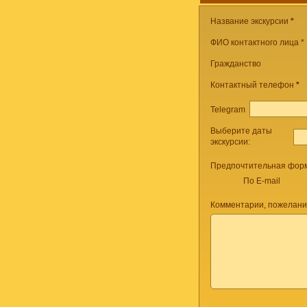
Название экскурсии
*
ФИО контактного лица *
Гражданство
Контактный телефон
*
Telegram
Выберите даты
экскурсии:
Предпочтительная форм
По E-mail
Комментарии, пожелани