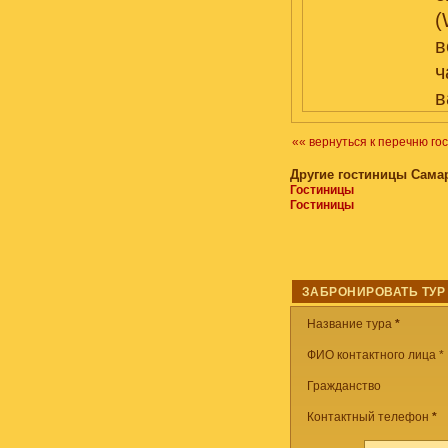
(
в
ч
в
«« вернуться к перечню го
Другие гостиницы Сама
Гостиницы
Гостиницы
ЗАБРОНИРОВАТЬ ТУР
Название тура
*
ФИО контактного лица *
Гражданство
Контактный телефон
*