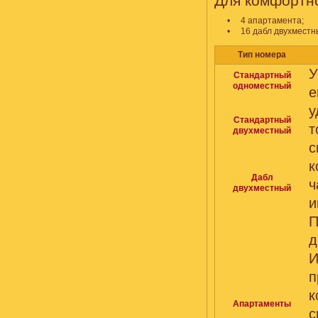
Для комфортно
•
4 апартамента;
•
16 дабл двухместн
Тип номера
У
Стандартный
одноместный
е
у
Стандартный
двухместный
с
к
Дабл
ч
двухместный
и
П
д
И
п
Апартаменты
с