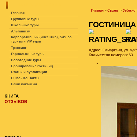
НАВИГАЦИЯ ПО САЙТУ
Главная
»
Страны
»
Узбекист
Главная
Групповые туры
ГОСТИНИЦА
Школьные туры
Альпинизм
Корпоративный (инсентив), бизнес-
туризм и VIP туры
Треккинг
Адрес:
Самарканд, ул. Адб
Горнолыжные туры
Количество номеров:
63
Новогодние туры
Бронирование гостиниц
Статьи и публикации
О нас / Контакты
Наши вакансии
КНИГА
ОТЗЫВОВ