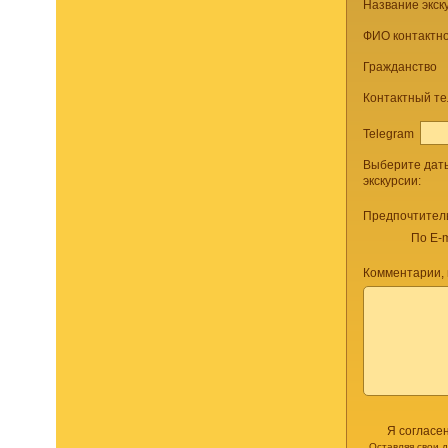
Название экск
ФИО контактно
Гражданство
Контактный т
Telegram
Выберите дат
экскурсии:
Предпочтител
По E-m
Комментарии,
Я согласе
Оставляя свои 