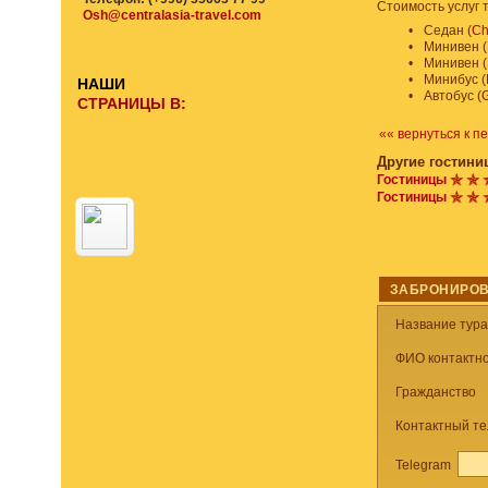
Стоимость услуг 
Osh@centralasia-travel.com
•
Седан (
Ch
•
Минивен (
•
Минивен (
•
Минибус (
НАШИ
•
Автобус (
G
СТРАНИЦЫ В:
«« вернуться к п
Другие гостини
Гостиницы
Гостиницы
ЗАБРОНИРОВ
Название тур
ФИО контактно
Гражданство
Контактный т
Telegram