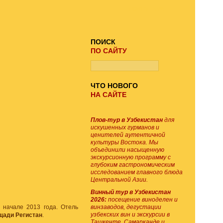
ПОИСК ТУРА
ПОИСК
ПО САЙТУ
ЧТО НОВОГО
НА САЙТЕ
Плов-тур в Узбекистан
для
искушенных гурманов и
ценителей аутентичной
культуры Востока. Мы
объединили насыщенную
экскурсионную программу с
глубоким гастрономическим
исследованием главного блюда
Центральной Азии.
Винный тур в Узбекистан
2026:
посещение виноделен и
 начале 2013 года. Отель
винзаводов, дегустации
узбекских вин и экскурсии в
щади Регистан
.
Ташкенте, Самарканде и