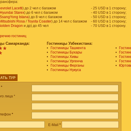
трансфера:
evrolet Lacetti
) до 2 чел с багажом
- 25 USD в 1 сторону;
Hyundai Starex
) до 6 чел с багажом
- 40 USD в 1 сторону;
SsangYong Istana
) до 8 чел с багажом
- 50 USD в 1 сторону;
Mitsubishi Rosa
/
Toyota Coaster
) до 14 чел с багажом
- 60 USD в 1 сторону;
olden Dragon
и др) до 45 чел
- 70 USD в 1 сторону.
еречню гостиниц
цы Самарканда:
Гостиницы Узбекистана:
•
Гостиницы Ташкента
•
Гостин
•
Гостиницы Бухары
•
Гостин
•
Гостиницы Хивы
•
Гостин
•
Гостиницы Ургенча
•
Гостин
•
Гостиницы Ферганы
•
Юртовы
•
Гостиницы Нукуса
АТЬ ТУР
а
*
го лица *
елефон
*
E-Mail
*