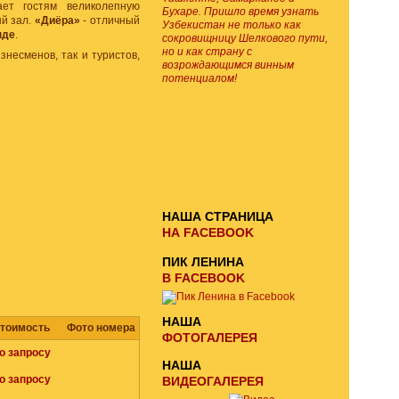
ет гостям великолепную
Бухаре. Пришло время узнать
ый зал.
«Диёра»
- отличный
Узбекистан не только как
нде
.
сокровищницу Шелкового пути,
но и как страну с
несменов, так и туристов,
возрождающимся винным
потенциалом!
E-MAIL ПОДПИСКА
ОТПРАВИТЬ
ЗАПРОС
НАША СТРАНИЦА
НА FACEBOOK
ПИК ЛЕНИНА
В FACEBOOK
НАША
тоимость
Фото номера
ФОТОГАЛЕРЕЯ
о запросу
НАША
о запросу
ВИДЕОГАЛЕРЕЯ