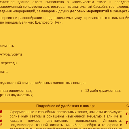
хэтажное здание отеля выполнено в классическом стиле и предлага
 современный
конференц-зал
, ресторан, плавательный бассейн, тренажерн
ведения конференций, семинаров и других
деловых мероприятий в Самарка
сервиса и разнообразие предоставляемых услуг привлекают в отель как биз
по городам Великого Шелкового Пути.
тоимость
ктура, услуги
, переезды
вать
редлагает 43 комфортабельных элегантных номера:
ртных одноместных;
13 дабл двухместных.
артных двухместных;
а
Подробнее об удобствах в номере
С
й
Оформленные в спокойных пастельных тонах, комнаты изобилуют
П
ый
солнечным светом и оснащены изысканной мебелью. Наличие в
й
каждом номере спутникового телевидения, Интернета,
П
ый
кондиционера, ванной комнаты, минибара, сейфа и телефона с