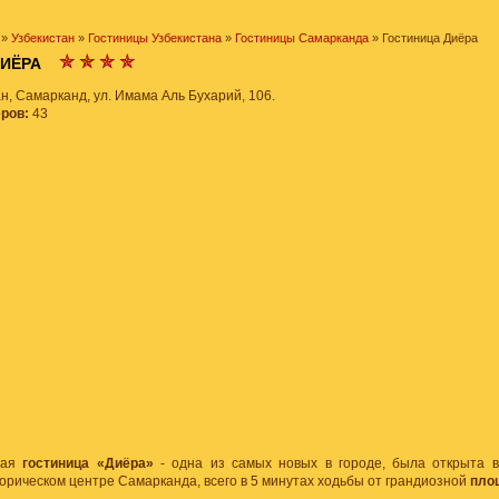
»
Узбекистан
»
Гостиницы Узбекистана
»
Гостиницы Самарканда
» Гостиница Диёра
 ДИЁРА
н, Самарканд, ул. Имама Аль Бухарий, 106.
еров:
43
ная
гостиница «Диёра»
- одна из самых новых в городе, была открыта в
орическом центре Самарканда, всего в 5 минутах ходьбы от грандиозной
пло