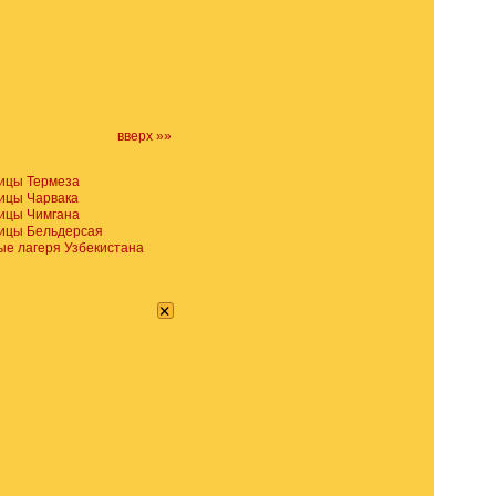
вверх »»
ицы Термеза
ицы Чарвака
ицы Чимгана
ицы Бельдерсая
е лагеря Узбекистана
×