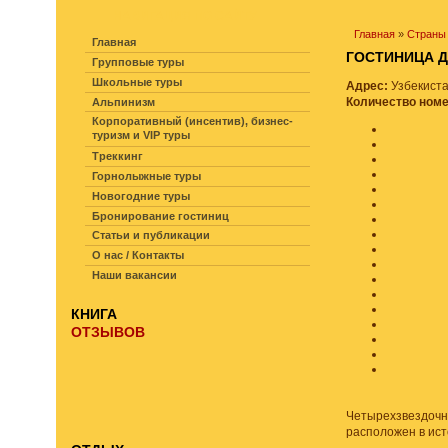
НАВИГАЦИЯ ПО САЙТУ
Главная
»
Страны
Главная
ГОСТИНИЦА
Групповые туры
Школьные туры
Адрес:
Узбекиста
Количество ном
Альпинизм
Корпоративный (инсентив), бизнес-
туризм и VIP туры
Треккинг
Горнолыжные туры
Новогодние туры
Бронирование гостиниц
Статьи и публикации
О нас / Контакты
Наши вакансии
КНИГА
ОТЗЫВОВ
Четырехзвездоч
расположен в ист