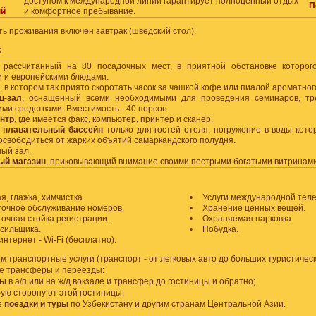
доступом к международной линии гарантирует полноценный отдых
П
ый
и комфортное пребывание.
ть проживания включен завтрак (шведский стол).
:
, рассчитанный на 80 посадочных мест, в приятной обстановке которог
и и европейскими блюдами.
, в котором так приято скоротать часок за чашкой кофе или пиалой ароматног
ц-зал
, оснащенный всеми необходимыми для проведения семинаров, тр
ми средствами. Вместимость - 40 персон.
нтр
, где имеется факс, компьютер, принтер и сканер.
 плавательный бассейн
только для гостей отеля, погружение в воды кото
освободиться от жарких объятий самаркандского полудня.
ый зал.
ый магазин
, приковывающий внимание своими пестрыми богатыми витринами
, глажка, химчистка.
•
Услуги международной теле
точное обслуживание номеров.
•
Хранение ценных вещей.
точная стойка регистрации.
•
Охраняемая парковка.
осильщика.
•
Побудка.
интернет - Wi-Fi (бесплатно).
 транспортные услуги (транспорт - от легковых авто до больших туристическ
е трансферы и переезды:
ды
в а/п или на ж/д вокзале и трансфер до гостиницы и обратно;
ую сторону от этой гостиницы;
е
поездки и туры
по Узбекистану и другим странам Центральной Азии.