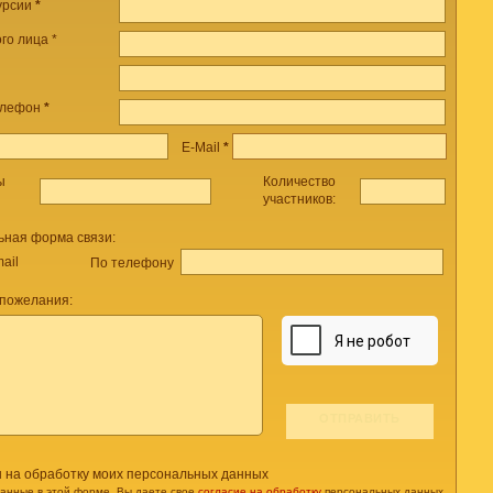
урсии
*
го лица *
елефон
*
E-Mail
*
ы
Количество
участников:
ьная форма связи:
ail
По телефону
 пожелания:
н на обработку моих персональных данных
данные в этой форме, Вы даете свое
согласие на обработку
персональных данных