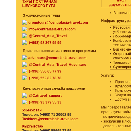
Дабл
ТУРЫ ПО СТРАНАМ
двухместн
ШЕЛКОВОГО ПУТИ
•
В стоимос
Экскурсионные туры
Инфраструктура
grouptours@centralasia-travel.com
•
Ресторан
info@centralasia-travel.com
узбекским
@Central_Asia_Travel
•
Лобби-бар
•
Конферен
(+998) 98 367 95 99
технически
•
Бизнес-це
Приключенческие и активные программы
•
Открытый
adventure@centralasia-travel.com
способом 
•
Тренажерн
@Central_Asia_Travel_Adventure
•
Сувенирн
(+996) 556 65 77 99
Услуги:
(+996) 552 82 78 78
•
Прачечная
•
Круглосу
Круглосуточная служба поддержки
•
Круглосу
•
Услуги н
@Catravel_support
•
Доступ в 
(+998) 93 379 55 33
Мы предоставляем
Узбекистан
организуем любы
Телефон: (+998) 71 20002 99
-
встречи/прово
Tashkent@centralasia-travel.com
-
экскурсии
в люб
- дополнительны
Кыргызстан
Телефон: (+996) 55665 77 99