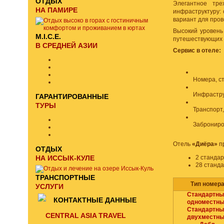
ОТДЫХ
Элегантное тре
НА ПАМИРЕ
инфраструктуру:
вариант для про
Высокий уровень 
M.I.C.E.
путешествующих 
В СРЕДНЕЙ АЗИИ
Сервис в отеле:
Номера, с
Инфрастру
ГАРАНТИРОВАННЫЕ
ТУРЫ
Транспорт
Заброниро
Отель
«Диёра»
п
ОТДЫХ
НА ИССЫК-КУЛЕ
2 станда
28 станд
ТРАНСПОРТНЫЕ
Тип номер
УСЛУГИ
Стандартны
КОНТАКТНЫЕ ДАННЫЕ
одноместн
Стандартны
CENTRAL ASIA TRAVEL
двухместн