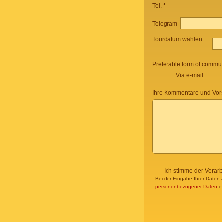
Tel.
*
Telegram
Tourdatum wählen:
Preferable form of commun
Via e-mail
Ihre Kommentare und Vor
Ich stimme der Verar
Bei der Eingabe Ihrer Daten 
personenbezogener Daten
ei