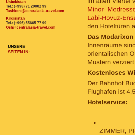
im alten Vierte
Usbekistan
Tel.: (+998) 71 20002 99
Minor- Medress
Tashkent@centralasia-travel.com
Labi-Hovuz-Ens
Kirgisistan
Tel.: (+996) 55665 77 99
den Hoteltüren a
Osh@centralasia-travel.com
Das Modarixon
Innenräume sind 
UNSERE
SEITEN IN:
orientalischen 
Mustern verziert
Kostenloses WiF
Der Bahnhof Buc
Flughafen ist 4,
Hotelservice:
ZIMMER, P