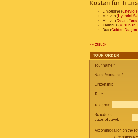
Kosten für Trans
•
Limousine (
Chevrolet
•
Minivan (
Hyundai St
•
Minivan (
SsangYong 
•
Kleinbus (
Mitsubishi
•
Bus (
Golden Dragon
«« zurück
TOUR ORDER
Tour name
*
Name/Vorname *
Citizenship
Tel.
*
Telegram
Scheduled
dates of travel:
Accommodation on the ro
Luxury hotels 4-