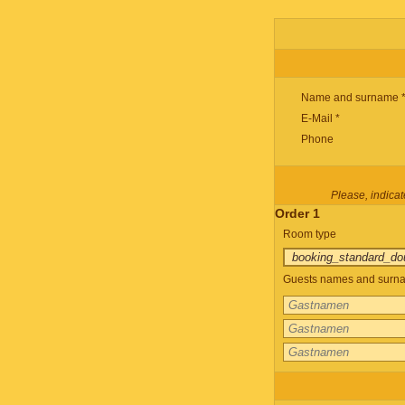
Name and surname 
E-Mail *
Phone
Please, indicate
Order 1
Room type
Guests names and surnam