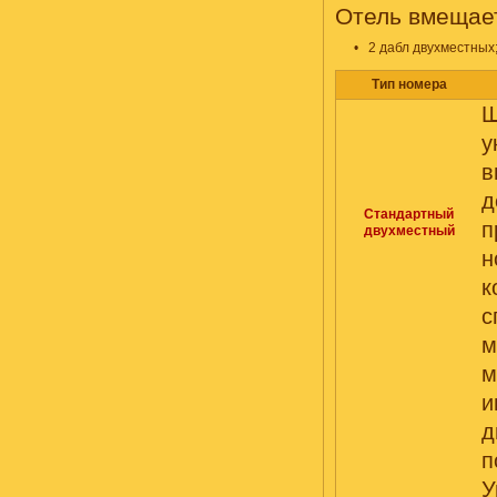
Отель вмещае
•
2 дабл двухместных
Тип номера
Ш
у
в
д
Стандартный
п
двухместный
н
м
м
и
д
п
У