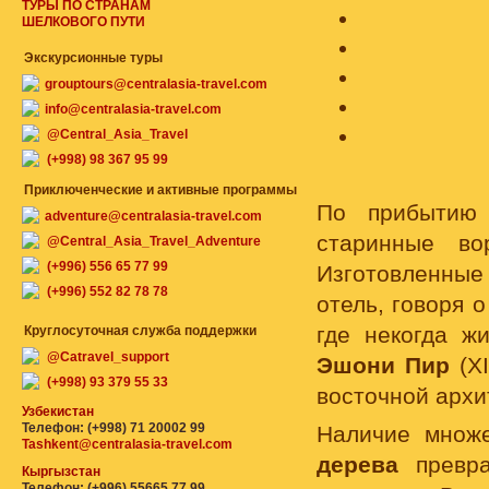
ТУРЫ ПО СТРАНАМ
ШЕЛКОВОГО ПУТИ
Экскурсионные туры
grouptours@centralasia-travel.com
info@centralasia-travel.com
@Central_Asia_Travel
(+998) 98 367 95 99
Приключенческие и активные программы
По прибыти
adventure@centralasia-travel.com
старинные в
@Central_Asia_Travel_Adventure
(+996) 556 65 77 99
Изготовленные 
(+996) 552 82 78 78
отель, говоря 
где некогда ж
Круглосуточная служба поддержки
@Catravel_support
Эшони Пир
(XI
(+998) 93 379 55 33
восточной архи
Узбекистан
Телефон: (+998) 71 20002 99
Наличие множ
Tashkent@centralasia-travel.com
дерева
превра
Кыргызстан
Телефон: (+996) 55665 77 99