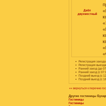
п
«
Дабл
двухместный
к
«
«
к
к
«
«
•
Регистрация заезда -
•
Регистрация выезда 
•
Ранний заезд (до 07
•
Ранний заезд (с 07:
•
Поздний выезд (с 12
•
Поздний выезд (с 18
«« вернуться к перечню го
Другие гостиницы Буха
Гостиницы
Гостиницы