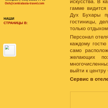
искусства. В к
Osh@centralasia-travel.com
гамме видится
Дух Бухары п
НАШИ
гостиницы, де
СТРАНИЦЫ В:
только отдыхом
Персонал отеля
каждому гостю 
само располож
желающих по
многочисленны
выйти к центру
Сервис в отеле
НОМЕРА, СТОИМОСТЬ