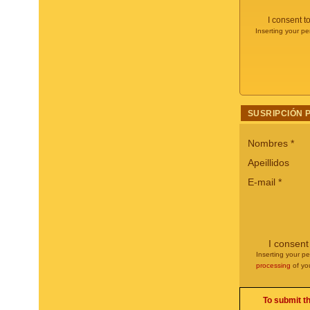
I consent t
Inserting your pe
SUSRIPCIÓN 
Nombres
*
Apeillidos
E-mail
*
I consent
Inserting your pe
processing
of yo
To submit t