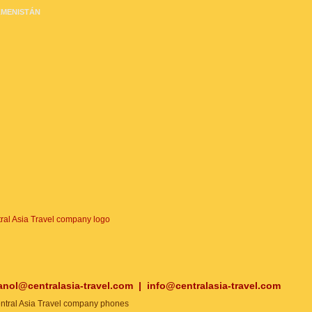
MENISTÁN
anol@centralasia-travel.com
|
info@centralasia-travel.com