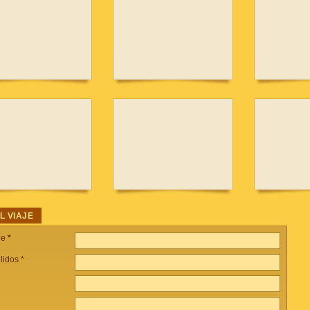
L VIAJE
je
*
lidos *