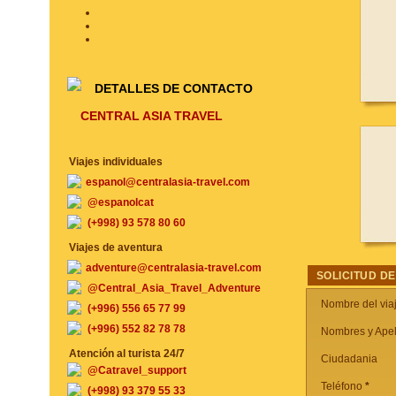
DETALLES DE CONTACTO
CENTRAL ASIA TRAVEL
Viajes individuales
espanol@centralasia-travel.com
@espanolcat
(+998) 93 578 80 60
Viajes de aventura
adventure@centralasia-travel.com
SOLICITUD DE
@Central_Asia_Travel_Adventure
Nombre del via
(+996) 556 65 77 99
(+996) 552 82 78 78
Nombres y Apel
Atención al turista 24/7
Ciudadania
@Catravel_support
Teléfono
*
(+998) 93 379 55 33