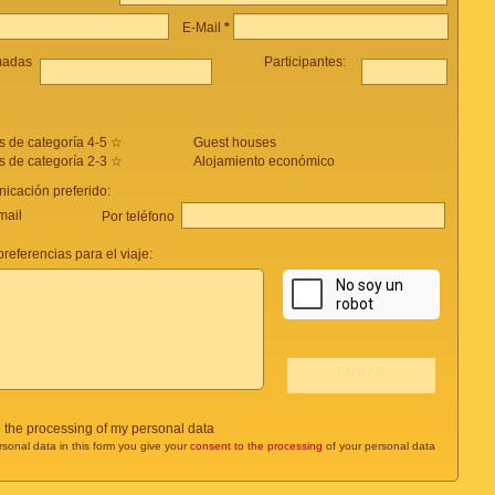
E-Mail
*
madas
Participantes:
s de categoría 4-5 ☆
Guest houses
s de categoría 2-3 ☆
Alojamiento económico
icación preferido:
mail
Por teléfono
referencias para el viaje:
o the processing of my personal data
rsonal data in this form you give your
consent to the processing
of your personal data