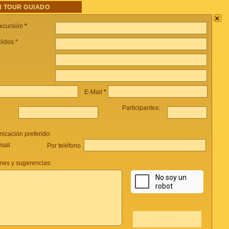
 TOUR GUIADO
×
xcursión
*
lidos *
E-Mail
*
Participantes:
icación preferido:
mail
Por teléfono
nes y sugerencias: