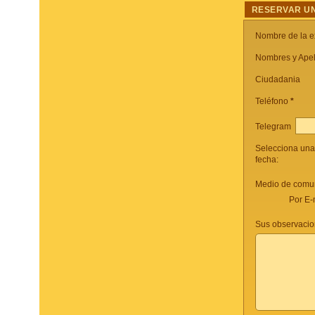
RESERVAR UN
Nombre de la e
Nombres y Apel
Ciudadania
Teléfono
*
Telegram
Selecciona una
fecha:
Medio de comun
Por E-
Sus observacio