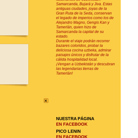
Samarcanda, Bujará y Jiva. Estas
antiguas ciudades, joyas de la
Gran Ruta de la Seda, conservan
el legado de imperios como los de
Alejandro Magno, Gengis Kan y
Tamerlán, quien hizo de
Samarcanda la capital de su
estado.
Durante el viaje podrán recorrer
bazares coloridos, probar la
deliciosa cocina uzbeka, admirar
paisajes únicos y disfrutar de la
cálida hospitalidad local.
¡Vengan a Uzbekistán y descubran
las legendarias tierras de
Tamerlán!
SUSCRIPCIÓN POR E-MAIL
ENVIAR
×
SOLICITUD
NUESTRA PÁGINA
EN FACEBOOK
PICO LENIN
EN FACEBOOK