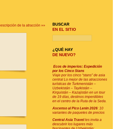
BUSQUE SU VIAJE
BUSCAR
descripción de la atracción »»
EN EL SITIO
¿QUÉ HAY
DE NUEVO?
Ecos de imperios: Expedición
por los Cinco Stans
Viaje por los cinco “stans” de asia
central Lo mejor de las atracciones
turísticas de Turkmenistán –
Uzbekistán – Tayikistán –
Kirguistán – Kazajistán en un tour
de 19 días, destinos imperdibles
en el centro de la Ruta de la Seda.
Ascenso al Pico Lenin 2026
: 10
variantes de paquetes de precios
Central Asia Travel
les invita a
descubrir los lugares más
fascinantes de Uzbekistán: