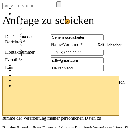
Anfrage zu schicken
×
Das Thema des
Berichtes *
Name/Vorname *
Kontaktnummer
E-mail *
Land
Ich
stimme der Verarbeitung meiner persönlichen Daten zu
Bei der Eingabe Ihrer Daten auf diesem Feedbackformular willigen S