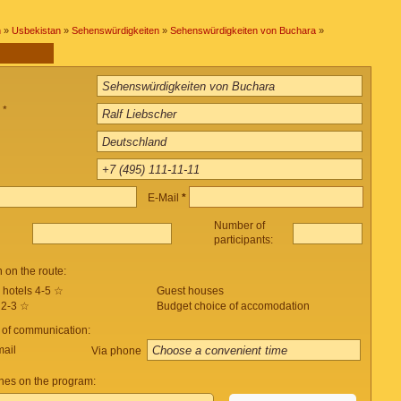
n
»
Usbekistan
»
Sehenswürdigkeiten
»
Sehenswürdigkeiten von Buchara
»
 *
E-Mail
*
Number of
participants:
on the route:
 hotels 4-5 ☆
Guest houses
 2-3 ☆
Budget choice of accomodation
 of communication:
mail
Via phone
es on the program: