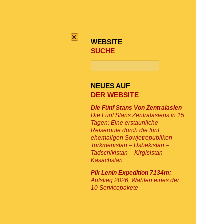
TOUR-SUCHE
×
WEBSITE
SUCHE
NEUES AUF
DER WEBSITE
Die Fünf Stans Von Zentralasien
Die Fünf Stans Zentralasiens in 15
Tagen: Eine erstaunliche
Reiseroute durch die fünf
ehemaligen Sowjetrepubliken
Turkmenistan – Usbekistan –
Tadschikistan – Kirgisistan –
Kasachstan
Pik Lenin Expedition 7134m:
Aufstieg 2026, Wählen eines der
10 Servicepakete
E-MAIL SUBSKRIPTION