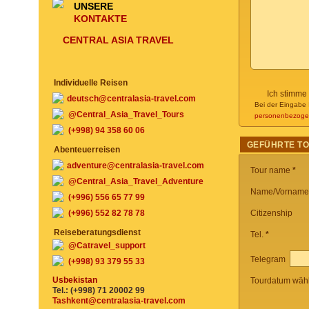
UNSERE
KONTAKTE
CENTRAL ASIA TRAVEL
Individuelle Reisen
Ich stimme
deutsch@centralasia-travel.com
Bei der Eingabe 
@Central_Asia_Travel_Tours
personenbezoge
(+998) 94 358 60 06
GEFÜHRTE T
Abenteuerreisen
adventure@centralasia-travel.com
Tour name
*
@Central_Asia_Travel_Adventure
Name/Vorname
(+996) 556 65 77 99
(+996) 552 82 78 78
Citizenship
Reiseberatungsdienst
Tel.
*
@Catravel_support
Telegram
(+998) 93 379 55 33
Usbekistan
Tourdatum wäh
Tel.: (+998) 71 20002 99
Tashkent@centralasia-travel.com