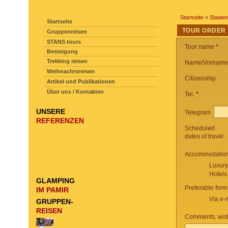
SEITENNAVIGATION
Startseite
»
Staate
Startseite
TOUR ORDER
Gruppenreisen
STANS tours
Tour name
*
Besteigung
Trekking reisen
Name/Vorname
Weihnachtsreisen
Citizenship
Artikel und Publikationen
Über uns / Kontakten
Tel.
*
UNSERE
Telegram
REFERENZEN
Scheduled
dates of travel:
Accommodation 
Luxury
Hotels
GLAMPING
Preferable form
IM PAMIR
Via e-
GRUPPEN-
REISEN
Comments, wish