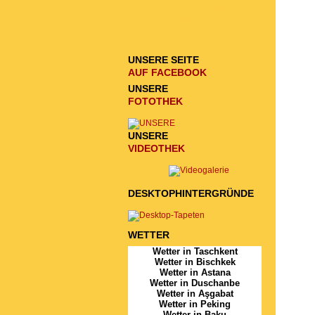
ANFRAGE
ZU SCHICKEN
UNSERE SEITE
AUF FACEBOOK
UNSERE
FOTOTHEK
UNSERE
VIDEOTHEK
DESKTOPHINTERGRÜNDE
WETTER
Wetter in Taschkent
Wetter in Bischkek
Wetter in Astana
Wetter in Duschanbe
Wetter in Aşgabat
Wetter in Peking
Wetter in Baku