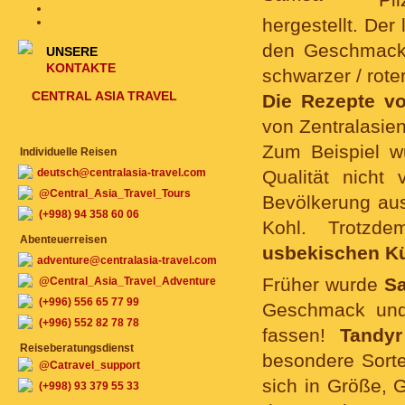
hergestellt. De
den Geschmack 
UNSERE
KONTAKTE
schwarzer / rote
CENTRAL ASIA TRAVEL
Die Rezepte v
von Zentralasie
Zum Beispiel w
Individuelle Reisen
deutsch@centralasia-travel.com
Qualität nicht
@Central_Asia_Travel_Tours
Bevölkerung aus 
(+998) 94 358 60 06
Kohl. Trotzd
Abenteuerreisen
usbekischen K
adventure@centralasia-travel.com
Früher wurde
S
@Central_Asia_Travel_Adventure
(+996) 556 65 77 99
Geschmack und 
(+996) 552 82 78 78
fassen!
Tandyr
Reiseberatungsdienst
besondere Sorte
@Catravel_support
sich in Größe, 
(+998) 93 379 55 33