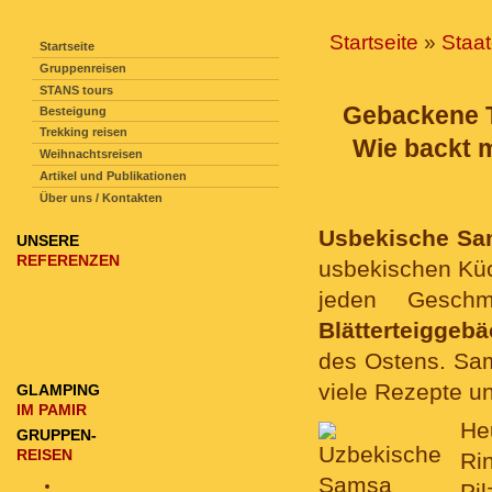
SEITENNAVIGATION
Startseite
»
Staa
Startseite
Gruppenreisen
STANS tours
Gebackene T
Besteigung
Trekking reisen
Wie backt 
Weihnachtsreisen
Artikel und Publikationen
Über uns / Kontakten
Usbekische Sa
UNSERE
REFERENZEN
usbekischen Küc
jeden Gesch
Blätterteiggebä
des Ostens. Sa
viele Rezepte u
GLAMPING
IM PAMIR
He
GRUPPEN-
REISEN
Ri
Pi