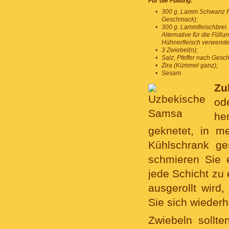
Für die Füllung
:
•
300 g. Lamm Schwanz Fe
Geschmack);
•
300 g. Lammfleischbrei
Alternative für die Füll
Hühnerfleisch verwende
•
3 Zwiebel(n);
•
Salz, Pfeffer nach Gesc
•
Zira (Kümmel ganz);
•
Sesam.
Zu
od
he
geknetet, in m
Kühlschrank ge
schmieren Sie 
jede Schicht zu 
ausgerollt wird,
Sie sich wiederh
Zwiebeln sollte