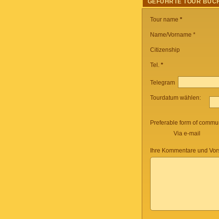
GEFÜHRTE TOUR BUC
Tour name
*
Name/Vorname *
Citizenship
Tel.
*
Telegram
Tourdatum wählen:
Preferable form of commun
Via e-mail
Ihre Kommentare und Vor