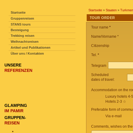
SEITENNAVIGATION
Startseite
»
Staaten
»
Turkmen
Startseite
TOUR ORDER
Gruppenreisen
STANS tours
Tour name
*
Besteigung
Trekking reisen
Name/Vorname *
Weihnachtsreisen
Citizenship
Artikel und Publikationen
Über uns / Kontakten
Tel.
*
UNSERE
Telegram
REFERENZEN
Scheduled
dates of travel:
Accommodation on the ro
Luxury hotels 4-
Hotels 2-3 ☆
GLAMPING
Preferable form of commun
IM PAMIR
Via e-mail
GRUPPEN-
REISEN
Comments, wishes on the