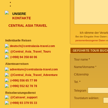
UNSERE
KONTAKTE
CENTRAL ASIA TRAVEL
Ich stimme der Verar
Bei der Eingabe Ihrer Daten 
Individuelle Reisen
personenbezogener Daten
ei
deutsch@centralasia-travel.com
GEFÜHRTE TOUR BUC
@Central_Asia_Travel_Tours
(+998) 94 358 60 06
Tour name
*
Abenteuerreisen
Name/Vorname *
adventure@centralasia-travel.com
Citizenship
@Central_Asia_Travel_Adventure
(+996) 556 65 77 99
Tel.
*
(+996) 552 82 78 78
Telegram
Reiseberatungsdienst
@Catravel_support
Tourdatum wählen:
(+998) 93 379 55 33