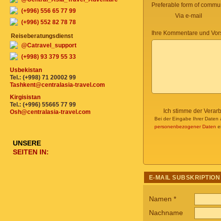
Preferable form of commun
(+996) 556 65 77 99
Via e-mail
(+996) 552 82 78 78
Ihre Kommentare und Vor
Reiseberatungsdienst
@Catravel_support
(+998) 93 379 55 33
Usbekistan
Tel.: (+998) 71 20002 99
Tashkent@centralasia-travel.com
Kirgisistan
Tel.: (+996) 55665 77 99
Ich stimme der Verar
Osh@centralasia-travel.com
Bei der Eingabe Ihrer Daten 
personenbezogener Daten
ei
UNSERE
SEITEN IN:
E-MAIL SUBSKRIPTION
Namen
*
Nachname