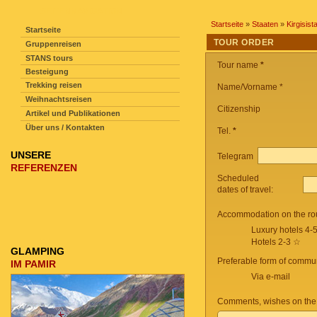
SEITENNAVIGATION
Startseite
»
Staaten
»
Kirgisist
Startseite
TOUR ORDER
Gruppenreisen
STANS tours
Tour name
*
Besteigung
Trekking reisen
Name/Vorname *
Weihnachtsreisen
Citizenship
Artikel und Publikationen
Über uns / Kontakten
Tel.
*
UNSERE
Telegram
REFERENZEN
Scheduled
dates of travel:
Accommodation on the ro
Luxury hotels 4-
Hotels 2-3 ☆
GLAMPING
Preferable form of commun
IM PAMIR
Via e-mail
Comments, wishes on the