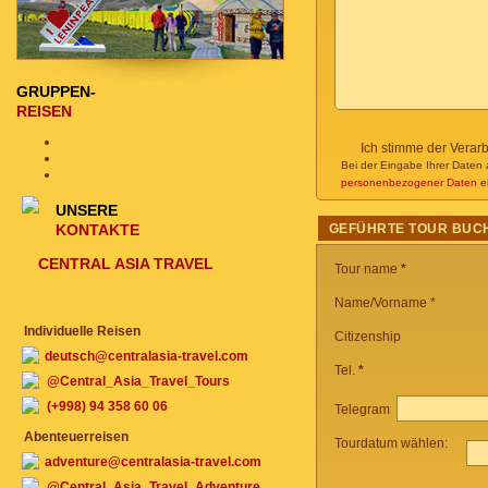
GRUPPEN-
REISEN
Ich stimme der Verar
Bei der Eingabe Ihrer Daten 
personenbezogener Daten
ei
UNSERE
KONTAKTE
GEFÜHRTE TOUR BUC
CENTRAL ASIA TRAVEL
Tour name
*
Name/Vorname *
Individuelle Reisen
Citizenship
deutsch@centralasia-travel.com
Tel.
*
@Central_Asia_Travel_Tours
(+998) 94 358 60 06
Telegram
Abenteuerreisen
Tourdatum wählen:
adventure@centralasia-travel.com
@Central_Asia_Travel_Adventure