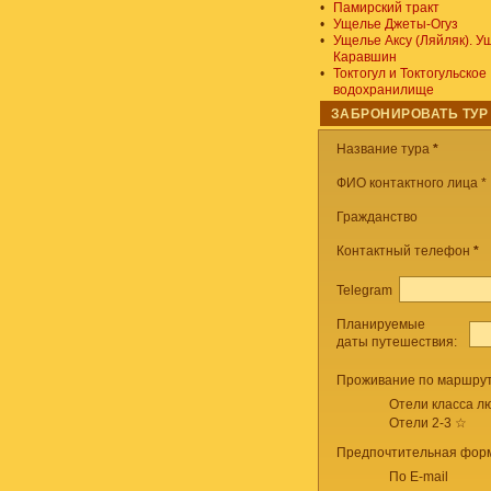
•
Памирский тракт
•
Ущелье Джеты-Огуз
•
Ущелье Аксу (Ляйляк). У
Каравшин
•
Токтогул и Токтогульское
водохранилище
ЗАБРОНИРОВАТЬ ТУР
Название тура
*
ФИО контактного лица *
Гражданство
Контактный телефон
*
Telegram
Планируемые
даты путешествия:
Проживание по маршрут
Отели класса лю
Отели 2-3 ☆
Предпочтительная форм
По E-mail