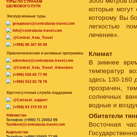
3000 метров оз
ТУРЫ ПО СТРАНАМ
ШЕЛКОВОГО ПУТИ
которые могут
Экскурсионные туры
которому Вы бо
grouptours@centralasia-travel.com
легкостью по
info@centralasia-travel.com
лечение».
@Central_Asia_Travel
(+998) 98 367 95 99
Климат
Приключенческие и активные программы
adventure@centralasia-travel.com
В зимнее врем
@Central_Asia_Travel_Adventure
температур во
(+996) 556 65 77 99
здесь 130-160 
(+996) 552 82 78 78
прозрачен, те
Круглосуточная служба поддержки
солнечных ван
@Catravel_support
водные и возд
(+998) 93 379 55 33
Обитатели тян
Узбекистан
Телефон: (+998) 71 20002 99
Восточная ча
Tashkent@centralasia-travel.com
Государственн
Кыргызстан
Телефон: (+996) 55665 77 99