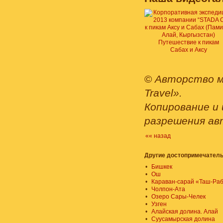
Путешествие к пикам
Сабах и Аксу
©
Авторство м
Travel».
Копирование и 
разрешения ав
«« назад
Другие достопримечатель
•
Бишкек
•
Ош
•
Караван-сарай «Таш-Ра
•
Чолпон-Ата
•
Озеро Сары-Челек
•
Узген
•
Алайская долина. Алай
•
Суусамырская долина