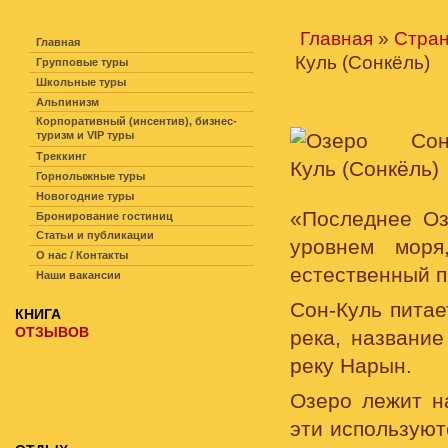
НАВИГАЦИЯ ПО САЙТУ
Главная
»
Стра
Главная
Куль (Сонкёль)
Групповые туры
Школьные туры
Альпинизм
Корпоративный (инсентив), бизнес-
туризм и VIP туры
Треккинг
Горнолыжные туры
Новогодние туры
«Последнее Оз
Бронирование гостиниц
Статьи и публикации
уровнем моря
О нас / Контакты
естественный 
Наши вакансии
Сон-Куль питае
КНИГА
ОТЗЫВОВ
река, названи
реку Нарын.
Озеро лежит на
эти используют