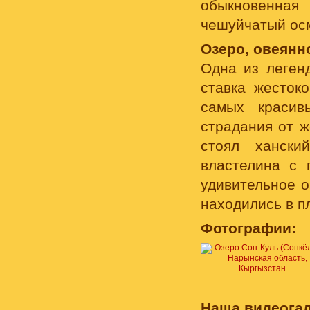
обыкновенная
чешуйчатый осм
Озеро, овеян
Одна из легенд
ставка жесток
самых красив
страдания от ж
стоял хански
властелина с 
удивительное о
находились в п
Фотографии:
Наша видеогал