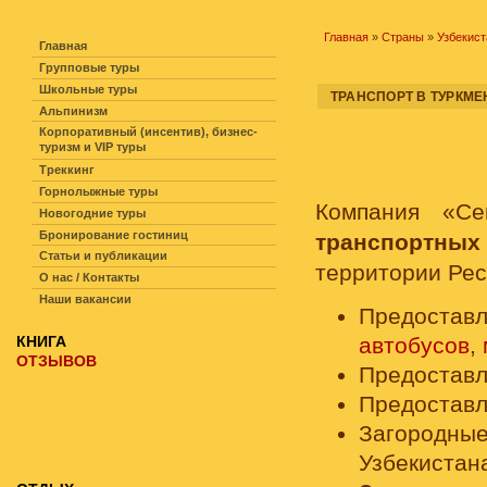
НАВИГАЦИЯ ПО САЙТУ
Главная
»
Страны
»
Узбекист
Главная
ТРАНСПОРТ В УЗБЕКИ
Групповые туры
Школьные туры
ТРАНСПОРТ В ТУРКМ
Альпинизм
Корпоративный (инсентив), бизнес-
туризм и VIP туры
Треккинг
Горнолыжные туры
Компания «Ce
Новогодние туры
Бронирование гостиниц
транспортных
Статьи и публикации
территории Рес
О нас / Контакты
Наши вакансии
Предоставл
КНИГА
автобусов
,
ОТЗЫВОВ
Предоставл
Предоставл
Загородные
Узбекистан