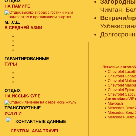
Загородны
ОТДЫХ
НА ПАМИРЕ
Чимган, Бе
Встречи/п
M.I.C.E.
Узбекистан
В СРЕДНЕЙ АЗИИ
Долгосроч
АРЕНДА ТРАН
ГАРАНТИРОВАННЫЕ
ТУРЫ
Легковые автомо
•
Chevrolet Lacetti
•
Chevrolet Cobalt
•
Chevrolet Malibu
•
Chevrolet Malibu
•
Chevrolet Epica
ОТДЫХ
•
Chevrolet Captiv
НА ИССЫК-КУЛЕ
Автомобили VIP 
•
Maybach
ТРАНСПОРТНЫЕ
•
Mercedes-Benz 
•
Mercedes-Benz 
УСЛУГИ
•
Mercedes-Benz 
КОНТАКТНЫЕ ДАННЫЕ
CENTRAL ASIA TRAVEL