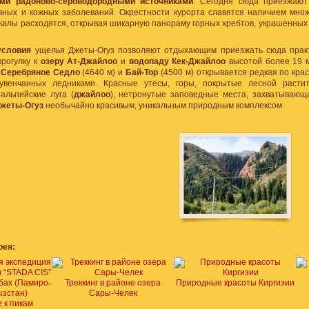
ми радоново-сероводородными источниками
. Сегодня сюда приезжают
вных и кожных заболеваний. Окрестности курорта славятся наличием множ
скалы расходятся, открывая шикарную панораму горных хребтов, украшенны
условия
ущелья Джеты-Огуз позволяют отдыхающим приезжать сюда практи
прогулку к
озеру Ат-Джайлоо
и
водопаду Кек-Джайлоо
высотой более 19 
,
Серебряное Седло
(4640 м) и
Бай-Тор
(4500 м) открывается редкая по кр
 увенчанных ледниками. Красные утесы, горы, покрытые лесной растит
альпийские луга (
джайлоо
), нетронутые заповедные места, захватывающа
жеты-Огуз
необычайно красивым, уникальным природным комплексом.
рея:
Треккинг в районе озера
Природные красоты Киргизии
Сары-Челек
 к пикам