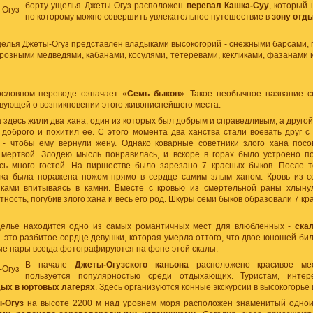
борту ущелья Джеты-Огуз расположен
перевал Кашка-Суу
, который 
по которому можно совершить увлекательное путешествие в
зону отд
елья Джеты-Огуз представлен владыками высокогорий - снежными барсами, 
грозными медведями, кабанами, косулями, тетеревами, кекликами, фазанами
словном переводе означает «
Семь быков
». Такое необычное название с
твующей о возникновении этого живописнейшего места.
 здесь жили два хана, один из которых был добрым и справедливым, а другой
доброго и похитил ее. С этого момента два ханства стали воевать друг с
 - чтобы ему вернули жену. Однако коварные советники злого хана посо
 мертвой. Злодею мысль понравилась, и вскоре в горах было устроено п
сь много гостей. На пиршестве было зарезано 7 красных быков. После то
ка была поражена ножом прямо в сердце самим злым ханом. Кровь из с
ками впитываясь в камни. Вместе с кровью из смертельной раны хлыну
ность, погубив злого хана и весь его род. Шкуры семи быков образовали 7 кр
щелье находится одно из самых романтичных мест для влюбленных -
ска
- это разбитое сердце девушки, которая умерла оттого, что двое юношей били
е пары всегда фотографируются на фоне этой скалы.
В начале
Джеты-Огузского каньона
расположено красивое м
пользуется популярностью среди отдыхающих. Туристам, инте
дых в юртовых лагерях
. Здесь организуются конные экскурсии в высокогорье
-Огуз
на высоте 2200 м над уровнем моря расположен знаменитый однои