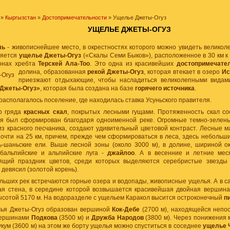
»
Кыргызстан
»
Достопримечательности
» Ущелье Джеты-Огуз
УЩЕЛЬЕ ДЖЕТЫ-ОГУЗ
ль
- живописнейшее место, в окрестностях которого можно увидеть велико
ляется
ущелье Джеты-Огуз
(«Скалы Семи Быков»), расположенное в 30 км к
онах хребта
Терскей Ала-Тоо
. Это одна из красивейших
достопримечател
долина, образованная
рекой Джеты-Огуз
, которая втекает в озеро
Ис
приезжают отдыхающие, чтобы насладиться великолепными видами
«Джеты-Огуз»
, которая была создана на базе
горячего источника
.
 располагалось поселение, где находилась ставка Усуньского правителя.
о гряда
красных скал
, покрытых лесными гущами. Протяженность скал со
 был сформирован благодаря одноименной реке. Огромные темно-зелены
из красного песчаника, создают удивительный цветовой контраст. Лесные 
почти на 25 км, причем, прежде чем сформироваться в леса, здесь неболь
ь-шаньские ели. Выше лесной зоны (около 3000 м), в долине, шириной ок
бальпийские и альпийские луга -
джайлоо
. А в весенние и летние мес
оящий праздник цветов, среди которых выделяются серебристые звезд
 девясил (золотой корень).
льших рек встречаются горные озера и водопады, живописные ущелья. А в с
ая стена, в середине которой возвышается красивейшая двойная вершин
ысотой 5170 м. На водоразделе с ущельем Каракол высится остроконечный
п
лья Джеты-Огуз образован вершиной
Кок-Дебе
(2700 м), находящейся непо
вершинами
Подкова
(3500 м) и
Дружба Народов
(3800 м). Через понижения
Тукум (3600 м) на этом же борту ущелья можно спуститься в соседнее
ущелье 