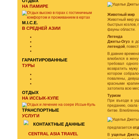
ОТДЫХ
НА ПАМИРЕ
Животный мир
Животный мир ущ
M.I.C.E.
быстрых козлов, 
В СРЕДНЕЙ АЗИИ
фауны области.
Легенда
Джеты-Огуз
в до
легендой
, повес
В давние времена
влюбился в жену 
ГАРАНТИРОВАННЫЕ
требовал одного
ТУРЫ
возвратить мужу
котором собрало
повалены, девуш
красными крапин
затопила всю мест
ОТДЫХ
Туризм
НА ИССЫК-КУЛЕ
При въезде в у
преданию, скала 
ТРАНСПОРТНЫЕ
битве. Влюбленны
УСЛУГИ
КОНТАКТНЫЕ ДАННЫЕ
предлагается
от
CENTRAL ASIA TRAVEL
В
ущелье Джеты