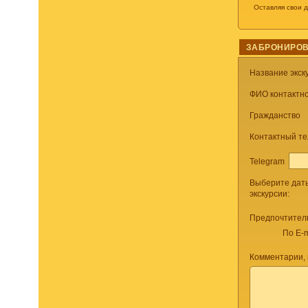
Оставляя свои 
ЗАБРОНИРОВ
Название экск
ФИО контактно
Гражданство
Контактный т
Telegram
Выберите дат
экскурсии:
Предпочтител
По E-m
Комментарии,