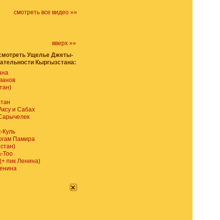
смотреть все видео »»
вверх »»
осмотреть Ущелье Джеты-
чательности Кыргызстана:
ана
ванов
тан)
стан
Аксу и Сабах
 Сарычелек
-Куль
огам Памира
зстан)
а-Тоо
+ пик Ленина)
Ленина
×