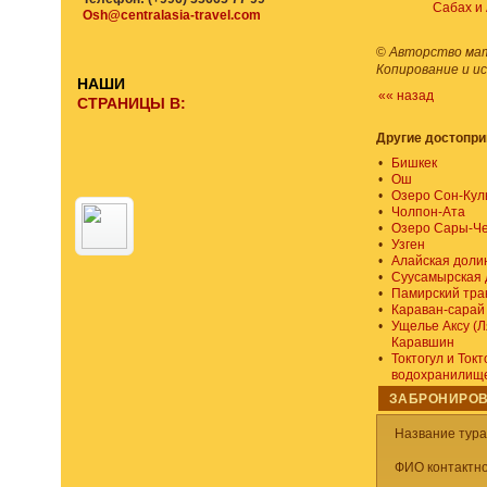
Сабах и 
Osh@centralasia-travel.com
©
Авторство мате
Копирование и и
НАШИ
«« назад
СТРАНИЦЫ В:
Другие достопр
•
Бишкек
•
Ош
•
Озеро Сон-Кул
•
Чолпон-Ата
•
Озеро Сары-Ч
•
Узген
•
Алайская доли
•
Суусамырская 
•
Памирский тра
•
Караван-сарай
•
Ущелье Аксу (Л
Каравшин
•
Токтогул и Токт
водохранилищ
ЗАБРОНИРОВ
Название тур
ФИО контактно