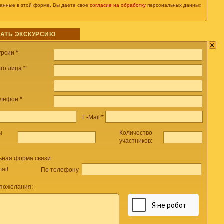
данные в этой форме, Вы даете свое
согласие на обработку
персональных данных
АТЬ ЭКСКУРСИЮ
×
урсии
*
го лица *
елефон
*
E-Mail
*
ы
Количество
участников:
ьная форма связи:
ail
По телефону
 пожелания: