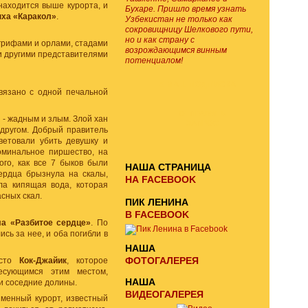
находится выше курорта, и
Бухаре. Пришло время узнать
ыха «Каракол»
.
Узбекистан не только как
сокровищницу Шелкового пути,
но и как страну с
грифами и орлами, стадами
возрождающимся винным
 и другими представителями
потенциалом!
E-MAIL ПОДПИСКА
вязано с одной печальной
ОТПРАВИТЬ
 - жадным и злым. Злой хан
ЗАПРОС
 другом. Добрый правитель
ветовали убить девушку и
оминальное пиршество, на
го, как все 7 быков были
НАША СТРАНИЦА
ердца брызнула на скалы,
НА FACEBOOK
ла кипящая вода, которая
асных скал.
ПИК ЛЕНИНА
В FACEBOOK
ла «Разбитое сердце»
. По
сь за нее, и оба погибли в
НАША
ФОТОГАЛЕРЕЯ
есто
Кок-Джайик
, которое
ресующимся этим местом,
НАША
 и соседние долины.
ВИДЕОГАЛЕРЕЯ
менный курорт, известный