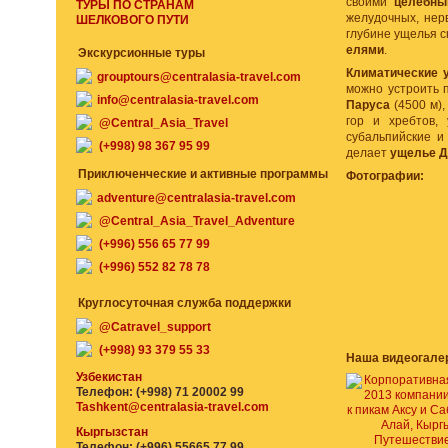
своими
целебны
ТУРЫ ПО СТРАНАМ
желудочных, нер
ШЕЛКОВОГО ПУТИ
глубине ущелья 
елями
.
Экскурсионные туры
Климатические 
grouptours@centralasia-travel.com
можно устроить 
info@centralasia-travel.com
Паруса
(4500 м)
гор и хребтов,
@Central_Asia_Travel
субальпийские и 
(+998) 98 367 95 99
делает
ущелье Д
Приключенческие и активные программы
Фотографии:
adventure@centralasia-travel.com
@Central_Asia_Travel_Adventure
(+996) 556 65 77 99
(+996) 552 82 78 78
Круглосуточная служба поддержки
@Catravel_support
(+998) 93 379 55 33
Наша видеогале
Узбекистан
Телефон: (+998) 71 20002 99
Tashkent@centralasia-travel.com
Кыргызстан
Путешествие
Телефон: (+996) 55665 77 99