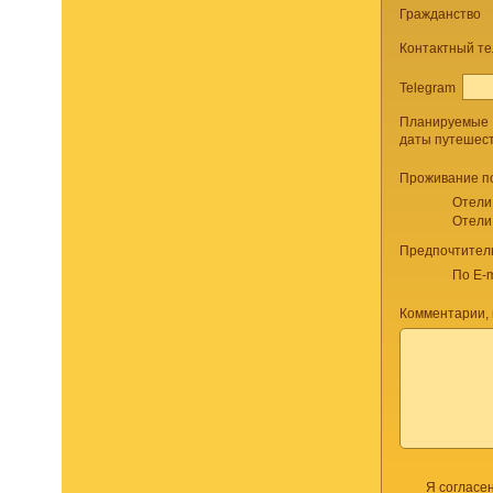
Гражданство
Контактный т
Telegram
Планируемые
даты путешес
Проживание п
Отели
Отели
Предпочтител
По E-m
Комментарии, 
Я согласе