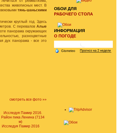
 лечиться от ревматизма,
ества живописных мест. В
ОБОИ ДЛЯ
х вековыми
тянь-шаньскими
РАБОЧЕГО СТОЛА
чески круглый год. Здесь
метров. С перевалов
Алые
ИНФОРМАЦИЯ
асоте панорама окружающих
О ПОГОДЕ
ельностью, разноцветные
я дух панорама - все это
смотреть все фото »»
Исследуя Памир 2016