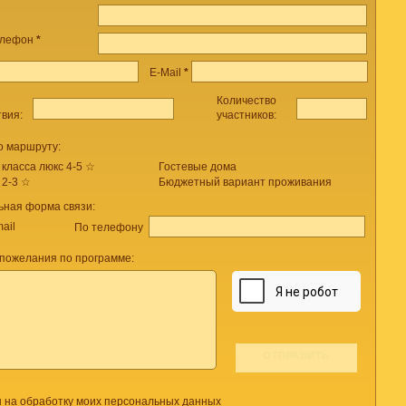
елефон
*
E-Mail
*
Количество
твия:
участников:
о маршруту:
 класса люкс 4-5 ☆
Гостевые дома
 2-3 ☆
Бюджетный вариант проживания
ьная форма связи:
ail
По телефону
пожелания по программе:
н на обработку моих персональных данных