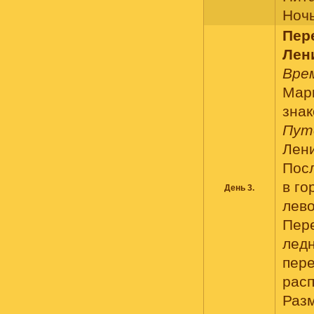
Ночь
Пер
Лен
Врем
Марш
знак
Пут
Лен
Посл
в го
День 3.
лево
Пере
ледн
пере
расп
Раз