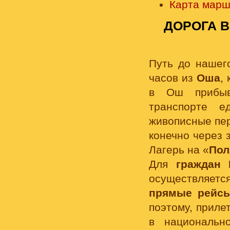
Карта марш
ДОРОГА 
Путь до наше
часов из
Оша
,
в Ош прибыв
транспорте 
живописные пер
конечно через 
Лагерь на «
Пол
Для
граждан 
осуществляетс
прямые рейс
поэтому, приле
в националь