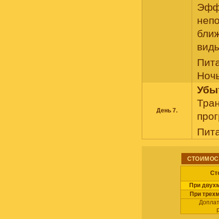
Эфф
непо
ближ
виды
Пит
Ночь
Убы
Тран
День 7.
прог
Пит
СТОИМОСТ
Ст
При двух
При трех
Доплат