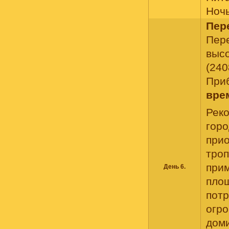
Ночь
Пер
Пер
выс
(240
При
вре
Реко
горо
прио
тро
прим
День 6.
площ
потр
огро
доми