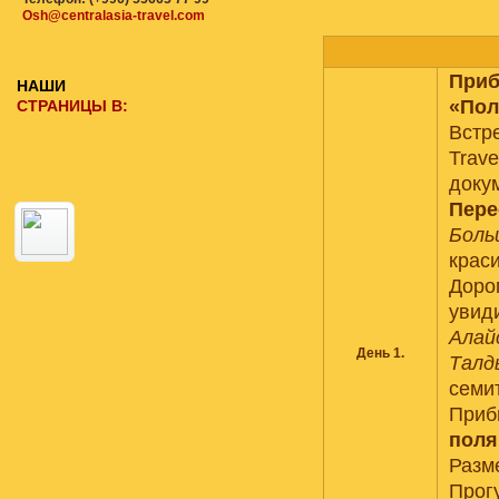
Osh@centralasia-travel.com
Приб
НАШИ
«Пол
СТРАНИЦЫ В:
Встре
Trave
доку
Пере
Боль
краси
Доро
увид
Алай
День 1.
Талд
семи
Приб
поля
Разм
Прог