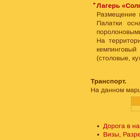
►
Лагерь «Сол
Размещение в
Палатки осн
поролоновым
На территор
кемпинговый
(столовые, ку
Транспорт.
На данном марш
Дорога в н
Визы, Разр