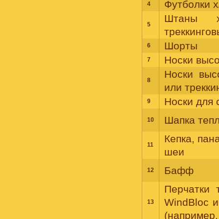
Футболки х
4
Штаны х
5
треккингов
Шорты
6
Носки высо
7
Носки выс
8
или трекки
Носки для 
9
Шапка тепл
10
Кепка, пан
11
шеи
Бафф
12
Перчатки т
WindBloc и
13
(например,