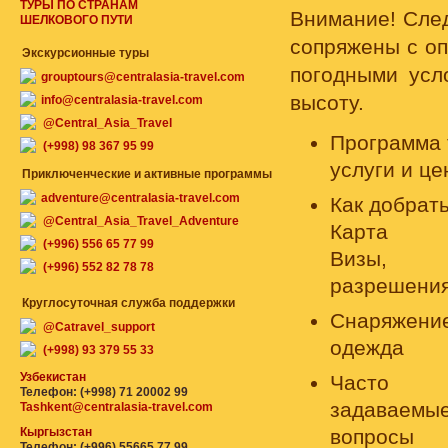
ТУРЫ ПО СТРАНАМ
Внимание! След
ШЕЛКОВОГО ПУТИ
сопряжены с оп
Экскурсионные туры
погодными усл
grouptours@centralasia-travel.com
высоту.
info@centralasia-travel.com
@Central_Asia_Travel
Программа 
(+998) 98 367 95 99
услуги и ц
Приключенческие и активные программы
adventure@centralasia-travel.com
Как добрать
@Central_Asia_Travel_Adventure
Карта
(+996) 556 65 77 99
Визы,
(+996) 552 82 78 78
разрешени
Круглосуточная служба поддержки
Снаряжени
@Catravel_support
одежда
(+998) 93 379 55 33
Узбекистан
Часто
Телефон: (+998) 71 20002 99
задаваемы
Tashkent@centralasia-travel.com
Кыргызстан
вопросы
Телефон: (+996) 55665 77 99