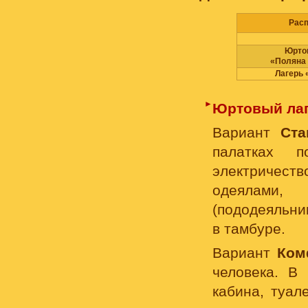
Рас
Юрто
«Поляна
Лагерь
►
Юртовый лаг
Вариант
Ста
палатках 
электричес
одеялами,
(пододеяльни
в тамбуре.
Вариант
Ком
человека. В
кабина, туал