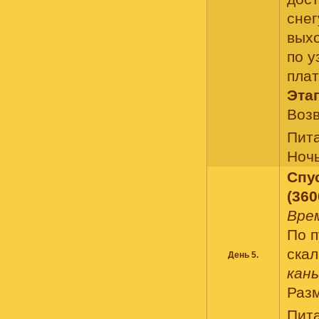
снег
выхо
по у
плат
Этап
Возв
Пит
Ночь
Спу
(360
Врем
По 
ска
День 5.
кан
Разм
Пит