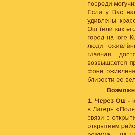
посреди могуч
Если у Вас на
удивлены красо
Ош (или как е
город на юге К
люди, оживлён
главная дост
возвышается п
фоне оживленн
близости ее ве
Возможны
1. Через Ош
- 
в Лагерь «Поля
связи с открыт
открытием рейс
режима - на н