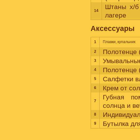
Штаны х/б
14
лагере
Аксессуары
1
Плавки, купальник
Полотенце (
2
Умывальны
3
Полотенце (
4
Салфетки 
5
Крем от со
6
Губная п
7
солнца и ве
Индивидуал
8
Бутылка дл
9