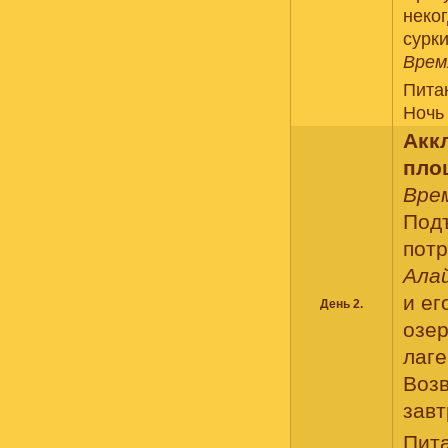
неког
сурки
Время
Пита
Ночь
Акк
пло
Врем
Подъ
пот
Ала
и ег
День 2.
озе
лаге
Возв
завт
Пит