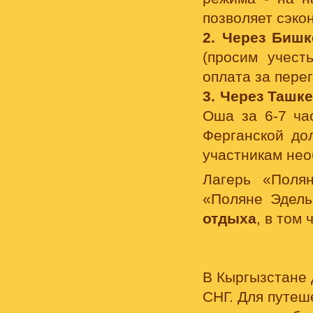
позволяет сэко
2. Через Бишк
(просим учест
оплата за перег
3. Через Ташк
Оша за 6-7 ча
Ферганской до
участникам нео
Лагерь «Поля
«Поляне Эдель
отдыха
, в том
В Кыргызстане 
СНГ. Для путеш