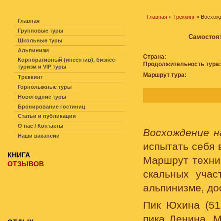
НАВИГАЦИЯ ПО САЙТУ
Главная
»
Треккинг
» Восхожд
Главная
Групповые туры
Самостоят
Школьные туры
Альпинизм
Страна:
Корпоративный (инсентив), бизнес-
Продолжительность тура:
туризм и VIP туры
Маршрут тура:
Треккинг
Горнолыжные туры
Новогодние туры
Бронирование гостиниц
Статьи и публикации
О нас / Контакты
Восхождение н
Наши вакансии
испытать себя 
КНИГА
Маршрут техни
ОТЗЫВОВ
скальных учас
альпинизме, до
Пик Юхина (51
пика Ленина. 