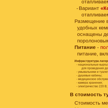
отапливаем
Вариант
«К
отапливаем
Размещение в
удобных кемп
оснащены де
поролоновы
Питание
-
по
питание, вк
Инфраструктура лаге
национальные кыргыз
для проведения до
умывальники и туале
душевые кабины;
медицинское обслужи
камера хранения;
электричество 220 В; 
В стоимость т
Стоимость ме