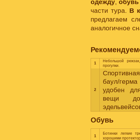
одежду
,
обувь
части тура.
В 
предлагаем сл
аналогичное сн
Рекомендуем
Небольшой рюкзак
1
прогулки.
Спортивна
баул/герм
удобен дл
2
вещи до
эдельвейсо
Обувь
Ботинки легкие тр
1
хорошими протекто