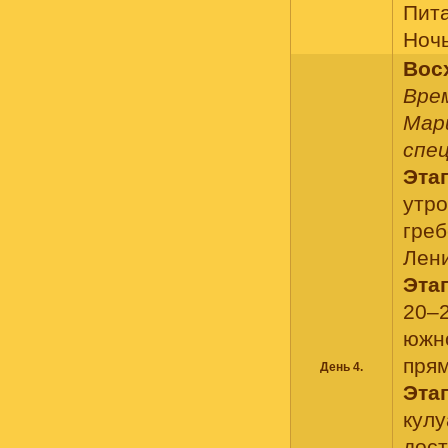
Пит
Ночь
Вос
Врем
Мар
спе
Этап
утро
греб
Лен
Этап
20–2
южно
прям
День 4.
Этап
кулу
дост