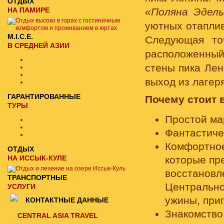
ОТДЫХ
НА ПАМИРЕ
«Поляна Эдель
уютных отаплив
M.I.C.E.
Следующая т
В СРЕДНЕЙ АЗИИ
расположенны
стены пика Ле
выход из лагер
ГАРАНТИРОВАННЫЕ
Почему стоит 
ТУРЫ
Простой ма
Фантастиче
Комфортное
ОТДЫХ
НА ИССЫК-КУЛЕ
которые пр
восстановле
ТРАНСПОРТНЫЕ
Центрально
УСЛУГИ
ужины, при
КОНТАКТНЫЕ ДАННЫЕ
Знакомство
CENTRAL ASIA TRAVEL