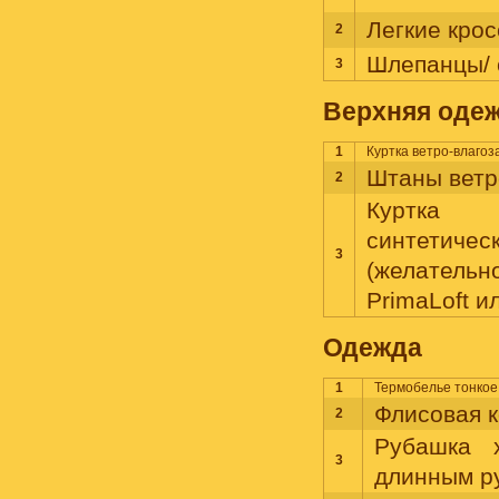
Легкие крос
2
Шлепанцы/ с
3
Верхняя оде
1
Куртка ветро-влаго
Штаны ветр
2
Куртка
синтетич
3
(желатель
PrimaLoft ил
Одежда
1
Термобелье тонкое 
Флисовая 
2
Рубашка 
3
длинным р