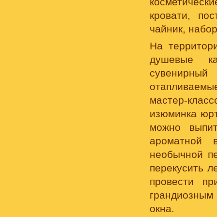
косметическ
кровати, пос
чайник, набор
На территор
душевые ка
сувенирный
отапливаемы
мастер-клас
изюминка юрт
можно выпит
ароматной 
необычной пе
перекусить л
провести п
грандиозным
окна.