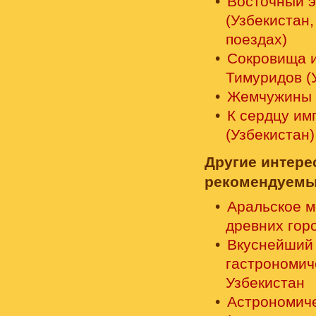
Восточный э
(Узбекистан
поездах)
Сокровища 
Тимуридов (
Жемчужины 
К сердцу им
(Узбекистан)
Другие интер
рекомендуемы
Аральское м
древних гор
Вкуснейший
гастрономич
Узбекистан
Астрономиче