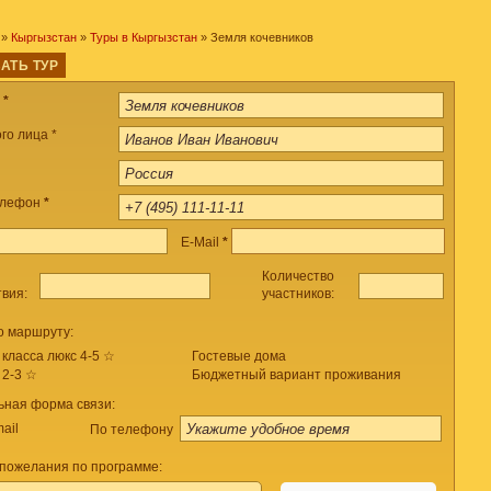
»
Кыргызстан
»
Туры в Кыргызстан
» Земля кочевников
АТЬ ТУР
а
*
го лица *
елефон
*
E-Mail
*
Количество
твия:
участников:
о маршруту:
 класса люкс 4-5 ☆
Гостевые дома
 2-3 ☆
Бюджетный вариант проживания
ьная форма связи:
ail
По телефону
пожелания по программе: