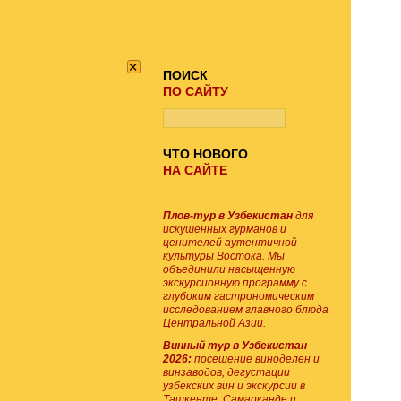
ПОИСК ТУРА
×
ПОИСК
ПО САЙТУ
ЧТО НОВОГО
НА САЙТЕ
Плов-тур в Узбекистан
для
искушенных гурманов и
ценителей аутентичной
культуры Востока. Мы
объединили насыщенную
экскурсионную программу с
глубоким гастрономическим
исследованием главного блюда
Центральной Азии.
Винный тур в Узбекистан
2026:
посещение виноделен и
винзаводов, дегустации
узбекских вин и экскурсии в
Ташкенте, Самарканде и