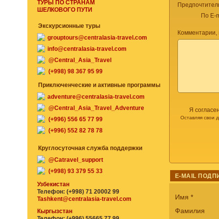
ТУРЫ ПО СТРАНАМ
Предпочтител
ШЕЛКОВОГО ПУТИ
По E-m
Экскурсионные туры
Комментарии,
grouptours@centralasia-travel.com
info@centralasia-travel.com
@Central_Asia_Travel
(+998) 98 367 95 99
Приключенческие и активные программы
adventure@centralasia-travel.com
@Central_Asia_Travel_Adventure
Я согласе
Оставляя свои 
(+996) 556 65 77 99
(+996) 552 82 78 78
Круглосуточная служба поддержки
@Catravel_support
(+998) 93 379 55 33
E-MAIL ПОДП
Узбекистан
Телефон: (+998) 71 20002 99
Имя
*
Tashkent@centralasia-travel.com
Фамилия
Кыргызстан
Телефон: (+996) 55665 77 99