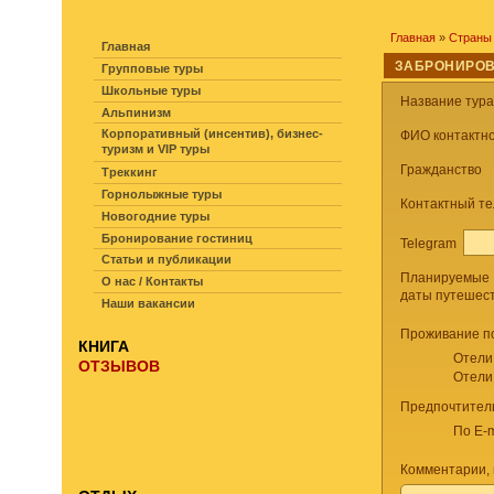
НАВИГАЦИЯ ПО САЙТУ
Главная
»
Страны
Главная
ЗАБРОНИРОВ
Групповые туры
Школьные туры
Название тур
Альпинизм
Корпоративный (инсентив), бизнес-
ФИО контактно
туризм и VIP туры
Гражданство
Треккинг
Горнолыжные туры
Контактный т
Новогодние туры
Бронирование гостиниц
Telegram
Статьи и публикации
Планируемые
О нас / Контакты
даты путешес
Наши вакансии
Проживание п
КНИГА
Отели
ОТЗЫВОВ
Отели
Предпочтител
По E-m
Комментарии, 