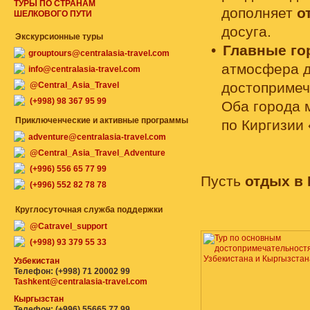
ТУРЫ ПО СТРАНАМ
дополняет
о
ШЕЛКОВОГО ПУТИ
досуга.
Экскурсионные туры
Главные го
grouptours@centralasia-travel.com
атмосфера д
info@centralasia-travel.com
достопримеч
@Central_Asia_Travel
(+998) 98 367 95 99
Оба города 
Приключенческие и активные программы
по Киргизии 
adventure@centralasia-travel.com
@Central_Asia_Travel_Adventure
(+996) 556 65 77 99
Пусть
отдых в 
(+996) 552 82 78 78
Круглосуточная служба поддержки
@Catravel_support
(+998) 93 379 55 33
Узбекистан
Телефон: (+998) 71 20002 99
Tashkent@centralasia-travel.com
Кыргызстан
Телефон: (+996) 55665 77 99