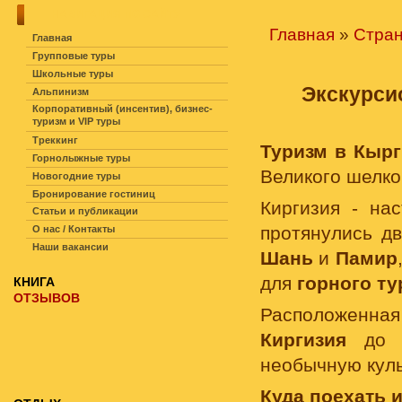
НАВИГАЦИЯ ПО САЙТУ
Главная
»
Стра
Главная
Групповые туры
Школьные туры
Экскурси
Альпинизм
Корпоративный (инсентив), бизнес-
туризм и VIP туры
Треккинг
Туризм в Кырг
Горнолыжные туры
Великого шелко
Новогодние туры
Бронирование гостиниц
Киргизия - на
Статьи и публикации
протянулись д
О нас / Контакты
Наши вакансии
Шань
и
Памир
для
горного ту
КНИГА
ОТЗЫВОВ
Расположенна
Киргизия
до 
необычную куль
Куда поехать 