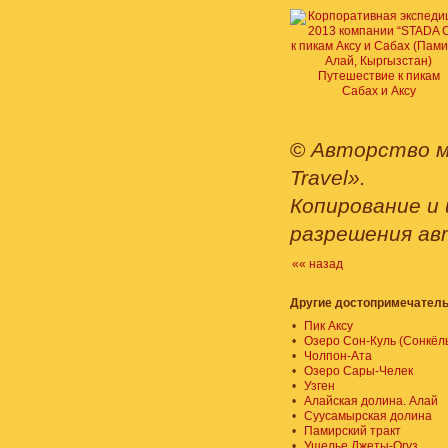
Путешествие к пикам
Сабах и Аксу
©
Авторство м
Travel».
Копирование и 
разрешения ав
«« назад
Другие достопримечатель
•
Пик Аксу
•
Озеро Сон-Куль (Сонкёл
•
Чолпон-Ата
•
Озеро Сары-Челек
•
Узген
•
Алайская долина. Алай
•
Суусамырская долина
•
Памирский тракт
•
Ущелье Джеты-Огуз