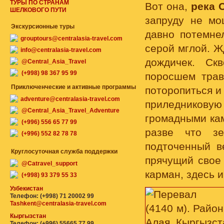
ТУРЫ ПО СТРАНАМ
Вот она,
река 
ШЕЛКОВОГО ПУТИ
запруду не мо
Экскурсионные туры
давно потемне
grouptours@centralasia-travel.com
серой мглой. Ж
info@centralasia-travel.com
дождичек. Ск
@Central_Asia_Travel
(+998) 98 367 95 99
поросшем трав
Приключенческие и активные программы
поторопиться и
adventure@centralasia-travel.com
приледникову
@Central_Asia_Travel_Adventure
громадными ка
(+996) 556 65 77 99
разве что зе
(+996) 552 82 78 78
подточенный в
Круглосуточная служба поддержки
прячущий свое
@Catravel_support
карман, здесь 
(+998) 93 379 55 33
Узбекистан
Телефон: (+998) 71 20002 99
Tashkent@centralasia-travel.com
Кыргызстан
Телефон: (+996) 55665 77 99