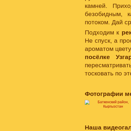
камней. Прих
безобидным, 
потоком. Дай ср
Подходим к
ре
Не спуск, а пр
ароматом цвету
посёлке Узг
пересматриват
тосковать по э
Фотографии м
Наша видеогал