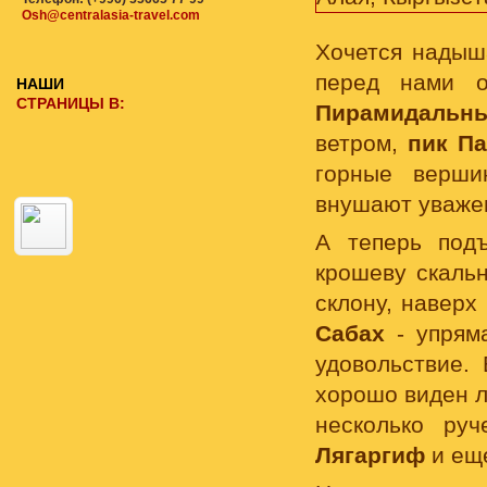
Osh@centralasia-travel.com
Хочется надыша
перед нами о
НАШИ
СТРАНИЦЫ В:
Пирамидальн
ветром,
пик Па
горные верши
внушают уважен
А теперь под
крошеву скаль
склону, наверх
Сабах
- упряма
удовольствие.
хорошо виден л
несколько ру
Лягаргиф
и еще