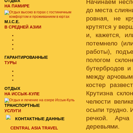
ОТДЫХ
Начинаем несп
НА ПАМИРЕ
до места слиян
ровная, не кр
M.I.C.E.
крутятся у вер
В СРЕДНЕЙ АЗИИ
и, кажется, и
потемнело (ил
работы), подъ
ГАРАНТИРОВАННЫЕ
пологом склон
ТУРЫ
бутербродов и
между арчовыми
костер развес
ОТДЫХ
Крутизна скло
НА ИССЫК-КУЛЕ
челюсти велика
ТРАНСПОРТНЫЕ
осыпи трудно. 
УСЛУГИ
речкой. Арча
КОНТАКТНЫЕ ДАННЫЕ
деревьями.
CENTRAL ASIA TRAVEL