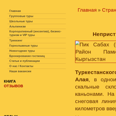
НАВИГАЦИЯ ПО САЙТУ
Главная
»
Стра
Главная
Групповые туры
Школьные туры
Альпинизм
Корпоративный (инсентив), бизнес-
Неприст
туризм и VIP туры
Треккинг
Горнолыжные туры
Новогодние туры
Бронирование гостиниц
Статьи и публикации
О нас / Контакты
Туркестанског
Наши вакансии
Алая
, в одно
КНИГА
скальные скл
ОТЗЫВОВ
каньонами. На
снеговая лини
километров вве