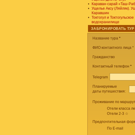
•
Караван-сарай «Таш-Ра
•
Ущелье Аксу (Ляйляк). У
Каравшин
•
Токтогул и Токтогульское
водохранилище
ЗАБРОНИРОВАТЬ ТУР
Название тура
*
ФИО контактного лица *
Гражданство
Контактный телефон
*
Telegram
Планируемые
даты путешествия:
Проживание по маршрут
Отели класса лю
Отели 2-3 ☆
Предпочтительная форм
По E-mail