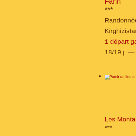
Fann
***
Randonné
Kirghizist
1 départ g
18/19 j. 
Les Montag
***