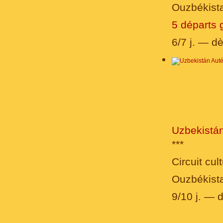
Ouzbékist
5 départs 
6/7 j. — d
Uzbekistán
***
Circuit cult
Ouzbékist
9/10 j. — 