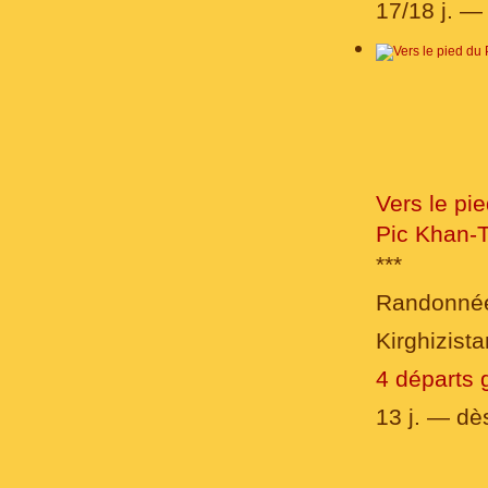
17/18 j. 
Vers le pi
Pic Khan-T
***
Randonné
Kirghizista
4 départs 
13 j. — d