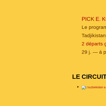
PICK E.
Le progra
Tadjikistan
2 départs 
29 j. — à p
LE CIRCUI