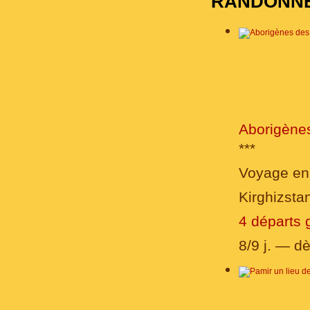
RANDONN
Aborigène
***
Voyage en 
Kirghizsta
4 départs 
8/9 j. — d