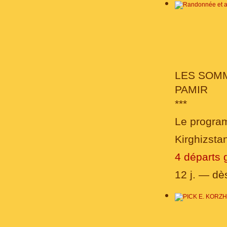
LES SOM
PAMIR
***
Le progra
Kirghizsta
4 départs 
12 j. — d