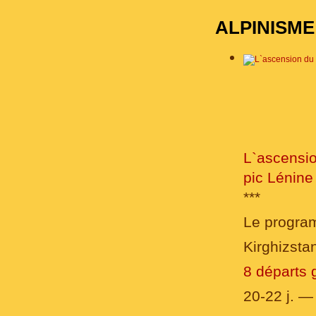
ALPINISM
L`ascensi
pic Lénine
***
Le progra
Kirghizsta
8 départs 
20-22 j. 