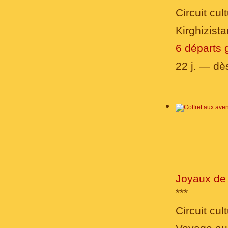
Circuit cult
Kirghizist
6 départs 
22 j. — d
Joyaux de 
***
Circuit cult