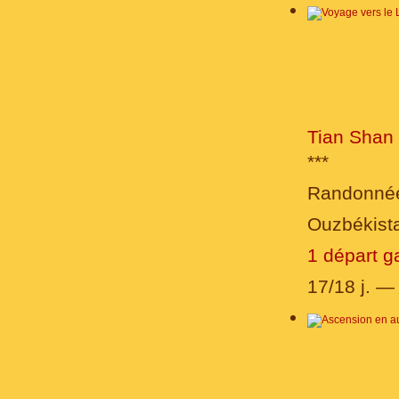
Tian Shan 
***
Randonnée
Ouzbékista
1 départ g
17/18 j. 