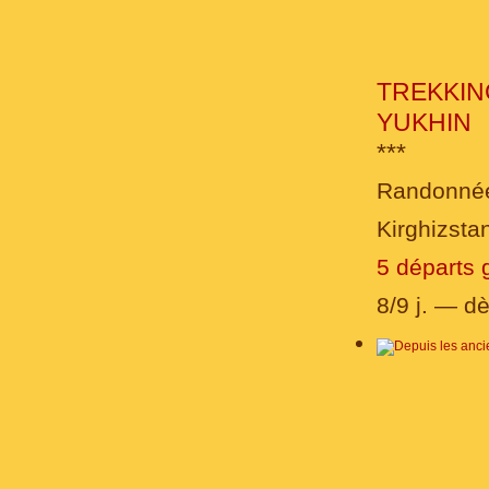
TREKKIN
YUKHIN
***
Randonné
Kirghizsta
5 départs 
8/9 j. — d