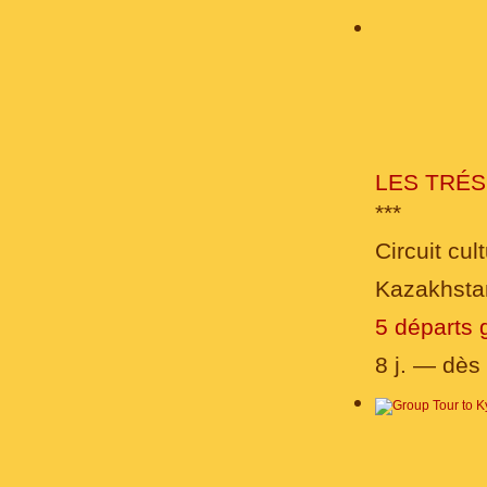
LES TRÉS
***
Circuit cult
Kazakhsta
5 départs 
8 j. — dès