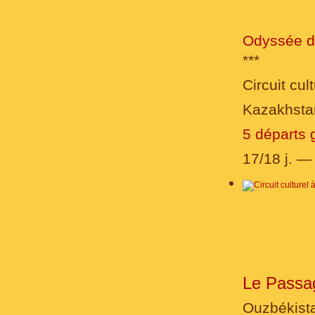
Odyssée d
***
Circuit cult
Kazakhstan
5 départs 
17/18 j. 
Le Passag
Ouzbékista