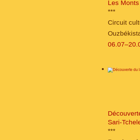
Les Mont
***
Circuit cu
Ouzbékista
06.07–20.
Découverte
Sari-Tchel
***