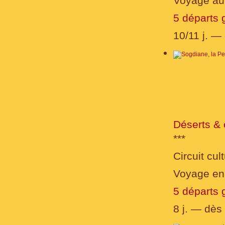
Voyage au 
5 départs 
10/11 j. —
Déserts &
***
Circuit cult
Voyage en
5 départs 
8 j. — dès