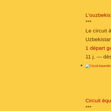
L’ouzbekis
***
Le circuit 
Uzbekista
1 départ g
11 j. — dè
Circuit éq
***