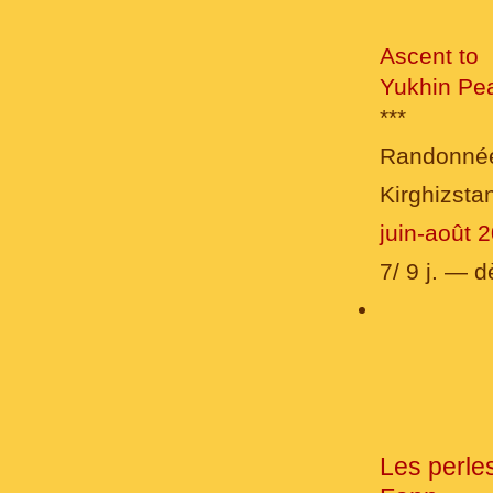
Ascent to
Yukhin Pe
***
Randonné
Kirghizsta
juin-août 
7/ 9 j. — 
Les perle