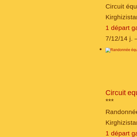
Circuit éq
Kirghizista
1 départ g
7/12/14 j.
Circuit eq
***
Randonnée
Kirghizist
1 départ g