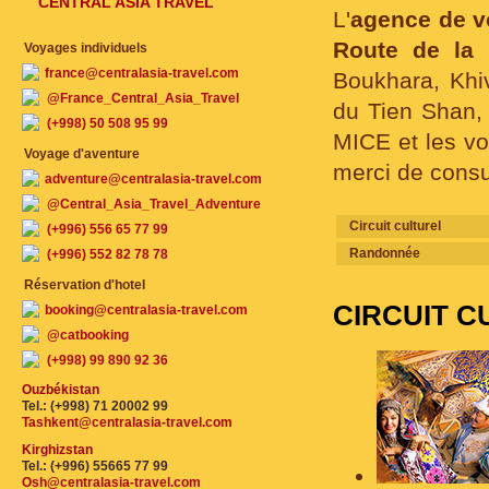
CENTRAL ASIA TRAVEL
L'
agence de 
Route de la 
Voyages individuels
france@centralasia-travel.com
Boukhara, Khi
@France_Central_Asia_Travel
du Tien Shan, 
(+998) 50 508 95 99
MICE et les vo
Voyage d'aventure
merci de consul
adventure@centralasia-travel.com
@Central_Asia_Travel_Adventure
Circuit culturel
(+996) 556 65 77 99
Randonnée
(+996) 552 82 78 78
Réservation d'hotel
CIRCUIT C
booking@centralasia-travel.com
@catbooking
(+998) 99 890 92 36
Ouzbékistan
Tel.: (+998) 71 20002 99
Tashkent@centralasia-travel.com
Kirghizstan
Tel.: (+996) 55665 77 99
Osh@centralasia-travel.com