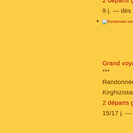
2 départs 
9 j. — dès
Grand voy
***
Randonné
Kirghizista
2 départs 
15/17 j. 