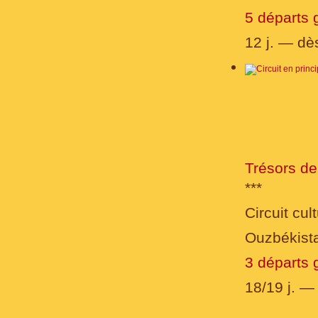
5 départs 
12 j. — dè
Trésors de 
***
Circuit cult
Ouzbékista
3 départs 
18/19 j. 