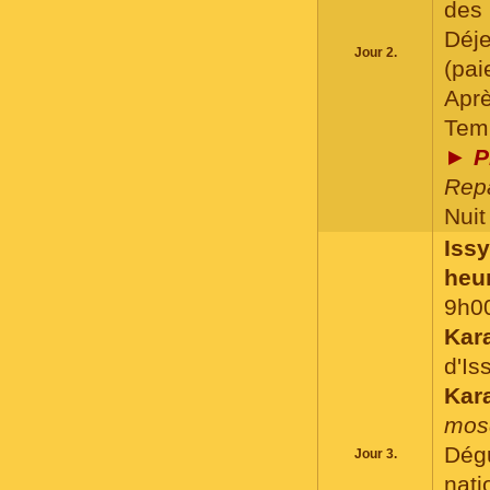
des 
Déj
Jour 2.
(pai
Aprè
Temp
►
P
Repa
Nuit 
Iss
heur
9h0
Kar
d'Is
Kar
mos
Dég
Jour 3.
nati