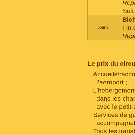
Repa
Nuit 
Bich
Fin 
Jour 8.
Repa
RECHE
Le prix du circ
Accueils/rac
l’aeroport ;
L’hebergement
dans les cha
avec le petit-
Services de g
accompagnat
Tous les transf