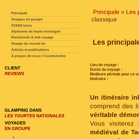
NAVIGATION SUR LE SITE
Principale
»
Les 
Principale
classique
Voyages en groupe
STANS tours
Alpinisme de haute montagne
Randonnée & trek voyage
Les principale
Voyage du nouvel an
Articles et publications
À propos de nous / Coordonnées
Lieu du voyage :
CLIENT
Durée du voyage :
REVIEWS
Meilleure période pour ce v
Itinéraire :
Un itinéraire in
comprend des lie
GLAMPING DANS
véritable démo
LES YOURTES NATIONALES
Vous visitere
VOYAGES
EN GROUPE
médiéval de Ta