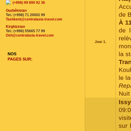
(+998) 99 890 92 36
Accu
Ouzbékistan
de B
Tel.: (+998) 71 20002 99
Tashkent@centralasia-travel.com
À 11
Kirghizstan
de 
Tel.: (+996) 55665 77 99
Osh@centralasia-travel.com
relè
Jour 1.
monu
la s
NOS
PAGES SUR:
Tra
Koul
le l
Repa
Nuit 
Issy
09:
visi
sur 