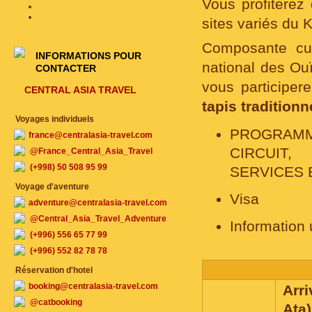
Vous profiterez
sites variés du K
Composante cul
INFORMATIONS POUR
national des Ou
CONTACTER
vous participe
CENTRAL ASIA TRAVEL
tapis traditionn
Voyages individuels
PROGRAMM
france@centralasia-travel.com
CIRCUIT,
@France_Central_Asia_Travel
(+998) 50 508 95 99
SERVICES 
Voyage d'aventure
Visa
adventure@centralasia-travel.com
@Central_Asia_Travel_Adventure
Information u
(+996) 556 65 77 99
(+996) 552 82 78 78
Réservation d'hotel
booking@centralasia-travel.com
Arr
@catbooking
Ata)