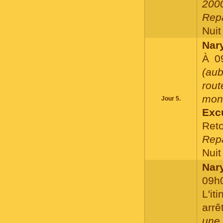
2000
Repa
Nuit 
Nary
À 0
(aub
rout
mon
Jour 5.
Exc
Reto
Repa
Nuit 
Nary
09h
L'it
arr
une 