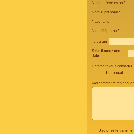
Nom de l'excursion
*
Nom et prénoms*
Nationalité
N de téléphone
*
Telegram
Sélectionnez une
date:
Comment vous contacter:
Par e-mail
Vos commentaires et sugg
J'autorise le traite