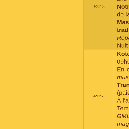
Notr
Jour 6.
de l
Mas
trad
Repa
Nuit 
Kotc
09h
En c
mus
Tra
(pai
Jour 7.
À l'
Tem
GMU
maga