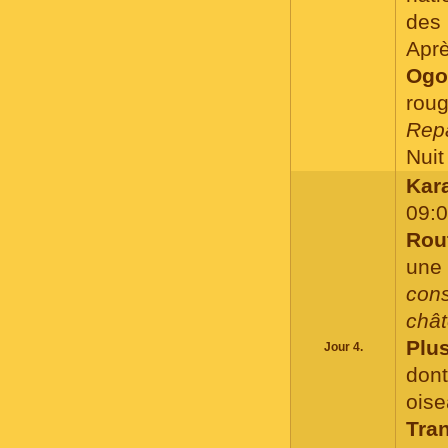
des 
Apr
Ogo
roug
Repa
Nuit 
Kara
09:0
Rou
un
cons
chât
Plu
Jour 4.
don
ois
Tran