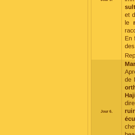
sul
et 
le
rac
En 
des 
Rep
Mar
Apr
de 
ort
Haj
dir
rui
Jour 6.
écu
che
bea