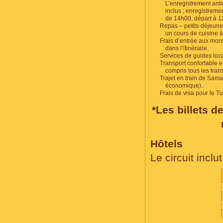
L’enregistrement anti
inclus ; enregistremen
de 14h00, départ à 1
Repas – petits-déjeuner
un cours de cuisine 
Frais d’entrée aux mo
dans l’itinéraire.
Services de guides loca
Transport confortable et
compris tous les tran
Trajet en train de Sam
économique).
Frais de visa pour le T
*Les billets d
Hôtels
Le circuit inclu