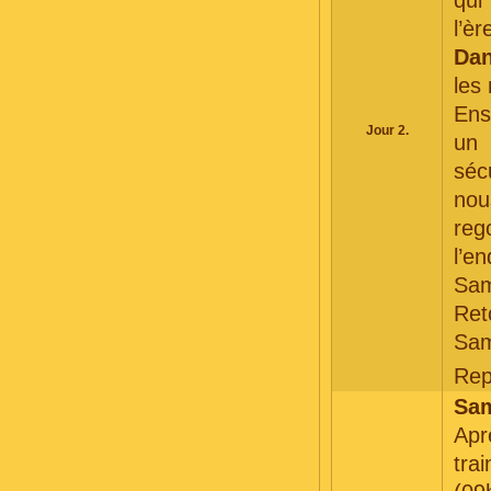
qui
l’è
Dan
les
Ens
Jour 2.
u
séc
no
reg
l’e
Sam
Ret
Sam
Rep
Sam
Apr
tra