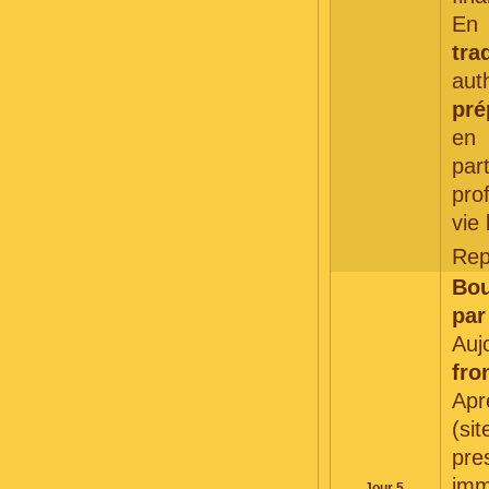
En 
tra
au
pré
en 
par
pro
vie 
Rep
Bou
par
Auj
fro
Apr
(si
pre
imm
Jour 5.