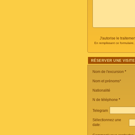
J'autorise le traite
En remplissant ce formulaire
RÉSERVER UNE VISITE
Nom de l'excursion
*
Nom et prénoms*
Nationalité
N de téléphone
*
Telegram
Sélectionnez une
date: