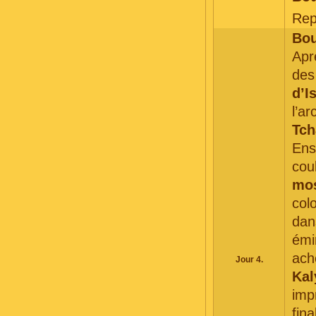
Rep
Bou
Apr
des
d’
l’a
Tc
Ens
cou
mo
col
dan
émi
ach
Jour 4.
Kal
imp
fina