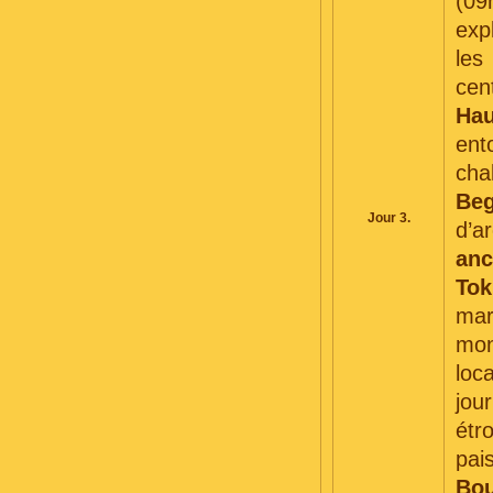
(09
exp
les
cen
Ha
ent
cha
Beg
Jour 3.
d’a
anc
Tok
mar
mon
loc
jou
étr
pai
Bou