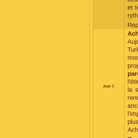
et 
ryt
Rep
Ach
Auj
Tu
mo
pro
par
l’ét
Jour 7.
la 
ren
anc
l’i
plu
Ach