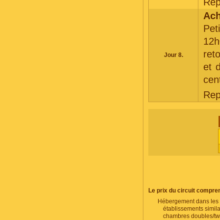
Rep
Ach
Pet
12h
ret
Jour 8.
et 
cen
Rep
RECHE
Le prix du circuit compre
Hébergement dans les 
établissements simil
chambres doubles/twi