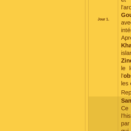
l'a
Gou
Jour 1.
ave
inté
Apr
Kh
isl
Zin
le 
l’
ob
les 
Rep
Sam
Ce 
l’h
par