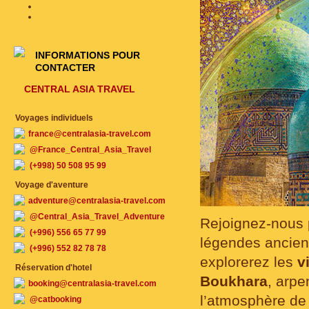
INFORMATIONS POUR
CONTACTER
CENTRAL ASIA TRAVEL
Voyages individuels
france@centralasia-travel.com
@France_Central_Asia_Travel
(+998) 50 508 95 99
Voyage d'aventure
adventure@centralasia-travel.com
@Central_Asia_Travel_Adventure
Rejoignez-nous
(+996) 556 65 77 99
légendes ancien
(+996) 552 82 78 78
explorerez les
v
Réservation d'hotel
Boukhara
, arpe
booking@centralasia-travel.com
l’atmosphère d
@catbooking