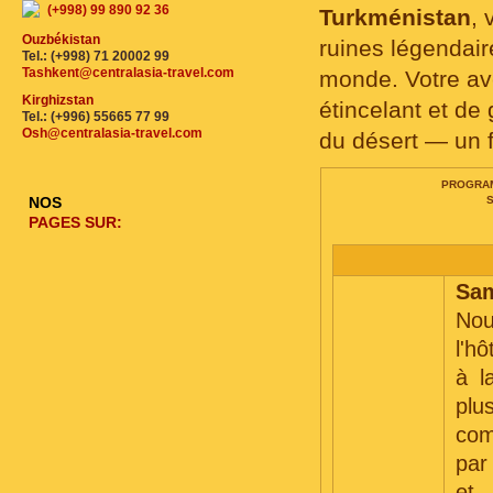
(+998) 99 890 92 36
Turkménistan
, 
Ouzbékistan
ruines légendair
Tel.: (+998) 71 20002 99
Tashkent@centralasia-travel.com
monde. Votre av
Kirghizstan
étincelant et d
Tel.: (+996) 55665 77 99
Osh@centralasia-travel.com
du désert — un f
PROGRAM
S
NOS
PAGES SUR:
Sam
Nou
l'h
à l
plu
com
par
et 