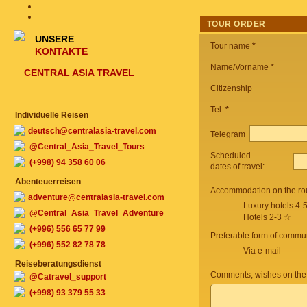
TOUR ORDER
UNSERE
Tour name
*
KONTAKTE
Name/Vorname *
CENTRAL ASIA TRAVEL
Citizenship
Tel.
*
Individuelle Reisen
deutsch@centralasia-travel.com
Telegram
@Central_Asia_Travel_Tours
Scheduled
(+998) 94 358 60 06
dates of travel:
Abenteuerreisen
Accommodation on the ro
adventure@centralasia-travel.com
Luxury hotels 4-
@Central_Asia_Travel_Adventure
Hotels 2-3 ☆
(+996) 556 65 77 99
Preferable form of commun
(+996) 552 82 78 78
Via e-mail
Reiseberatungsdienst
Comments, wishes on the
@Catravel_support
(+998) 93 379 55 33