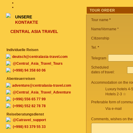
TOUR ORDER
UNSERE
Tour name
*
KONTAKTE
Name/Vorname *
CENTRAL ASIA TRAVEL
Citizenship
Tel.
*
Individuelle Reisen
deutsch@centralasia-travel.com
Telegram
@Central_Asia_Travel_Tours
Scheduled
(+998) 94 358 60 06
dates of travel:
Abenteuerreisen
Accommodation on the ro
adventure@centralasia-travel.com
Luxury hotels 4-
@Central_Asia_Travel_Adventure
Hotels 2-3 ☆
(+996) 556 65 77 99
Preferable form of commun
(+996) 552 82 78 78
Via e-mail
Reiseberatungsdienst
Comments, wishes on the
@Catravel_support
(+998) 93 379 55 33